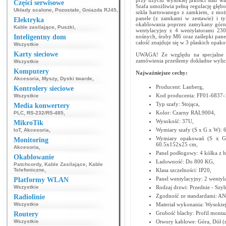
przy użyciu wysokiej jakości stali w
Części serwisowe
Szafa umożliwia pełną regulację głę
Układy scalone
,
Pozostałe
,
Gniazda RJ45
,
szkła hartowanego z zamkiem, z moż
panele (z zamkami w zestawie) i ty
Elektryka
okablowania poprzez zamykany górny 
Kable zasilające
,
Puszki
,
wentylacyjny z 4 wentylatorami 23
Inteligentny dom
nośnych, śruby M6 oraz zaślepki panel
całość znajduje się w 3 płaskich opako
Wszystkie
Karty sieciowe
UWAGA! Ze względu na specjalne w
zamówienia prześlemy dokładne wylicz
Wszystkie
Komputery
Najważniejsze cechy:
Akcesoria
,
Myszy
,
Dyski twarde
,
Producent: Lanberg,
Kontrolery sieciowe
Kod producenta: FF01-6837-
Wszystkie
Typ szafy: Stojąca,
Media konwertery
Kolor: Czarny RAL9004,
PLC
,
RS-232/RS-485
,
Wysokość: 37U,
MikroTik
Wymiary szafy (S x G x W):
IoT
,
Akcesoria
,
Wymiary opakowań (S x G 
Monitoring
60.5x152x25 cm,
Akcesoria
,
Panel podłogowy: 4 kółka z 
Okablowanie
Ładowność: Do 800 KG,
Patchcordy
,
Kable Zasilające
,
Kable
Telefoniczne
,
Klasa szczelności: IP20,
Panel wentylacyjny: 2 wenty
Platformy WLAN
Wszystkie
Rodzaj drzwi: Przednie - Szyb
Zgodność ze standardami: A
Radiolinie
Wszystkie
Materiał wykonania: Wysokiej
Grubość blachy: Profil mont
Routery
Wszystkie
Otwory kablowe: Góra, Dół (