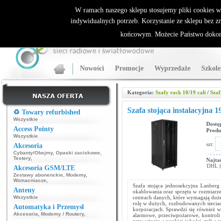
ALLNET.PL Sieci bezprzewodowe - generalny dystrybutor Sparklan
W ramach naszego sklepu stosujemy pliki cookies 
indywidualnych potrzeb. Korzystanie ze sklepu bez z
końcowym. Możecie Państwo dokona
Nowości
Promocje
Wyprzedaże
Szkole
Kategoria:
Szafy rack 10/19 cali
/
Szaf
Szafa stojąca instalacyjna
♻️ Towary refurbished
Wszystkie
Dostę
Access Pointy
Produ
Wszystkie
szt:
Akcesoria
Cybanty/Obejmy
,
Opaski zaciskowe
,
Testery
,
Najta
DHL (p
Akcesoria GSM/LTE
Zestawy abonenckie
,
Modemy
,
Wzmacniacze
,
Szafa stojąca jednosekcyjna Lanber
Anteny
okablowania oraz sprzętu w rozmiar
Wszystkie
centrach danych, które wymagają dużej
rolę w dużych, rozbudowanych sieciac
Automatyka i Przemysł
korporacjach. Sprawdzi się również w 
Akcesoria
,
Modemy / Routery
,
alarmowe, przeciwpożarowe, kontroli