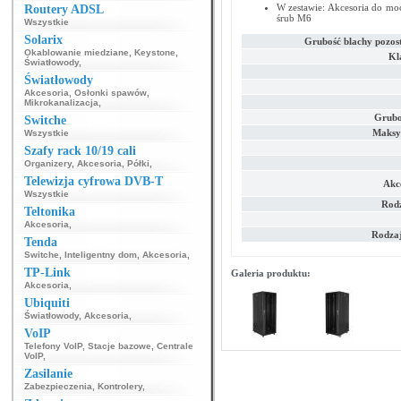
W zestawie: Akcesoria do mo
Routery ADSL
śrub M6
Wszystkie
Solarix
Grubość blachy pozos
Okablowanie miedziane
,
Keystone
,
Kla
Światłowody
,
Światłowody
Akcesoria
,
Osłonki spawów
,
Mikrokanalizacja
,
Grubo
Switche
Maksy
Wszystkie
Szafy rack 10/19 cali
Organizery
,
Akcesoria
,
Półki
,
Telewizja cyfrowa DVB-T
Akce
Wszystkie
Rodz
Teltonika
Akcesoria
,
Rodzaj
Tenda
Switche
,
Inteligentny dom
,
Akcesoria
,
TP-Link
Galeria produktu:
Akcesoria
,
Ubiquiti
Światłowody
,
Akcesoria
,
VoIP
Telefony VoIP
,
Stacje bazowe
,
Centrale
VoIP
,
Zasilanie
Zabezpieczenia
,
Kontrolery
,