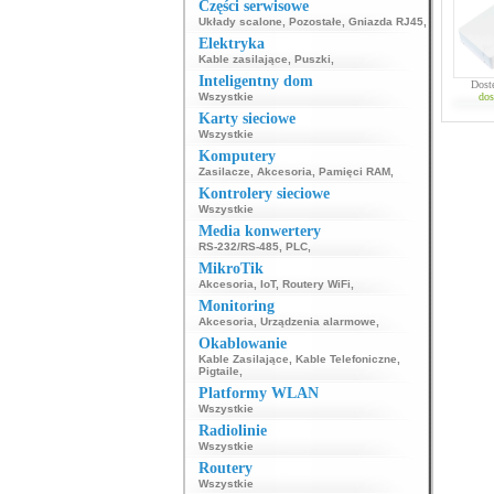
Części serwisowe
Układy scalone
,
Pozostałe
,
Gniazda RJ45
,
Elektryka
Kable zasilające
,
Puszki
,
Inteligentny dom
Dost
Wszystkie
dos
Karty sieciowe
Wszystkie
Komputery
Zasilacze
,
Akcesoria
,
Pamięci RAM
,
Kontrolery sieciowe
Wszystkie
Media konwertery
RS-232/RS-485
,
PLC
,
MikroTik
Akcesoria
,
IoT
,
Routery WiFi
,
Monitoring
Akcesoria
,
Urządzenia alarmowe
,
Okablowanie
Kable Zasilające
,
Kable Telefoniczne
,
Pigtaile
,
Platformy WLAN
Wszystkie
Radiolinie
Wszystkie
Routery
Wszystkie