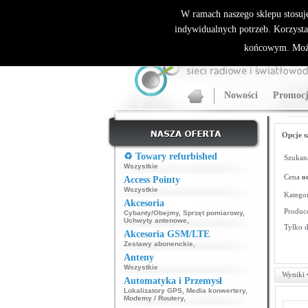
ALLNET.PL Sieci bezprzewodowe - generalny dyst
W ramach naszego sklepu stosuj
indywidualnych potrzeb. Korzysta
końcowym. Może
Nowości
Promocj
Opcje s
♻️ Towary refurbished
Szukana
Wszystkie
Cena
o
Access Pointy
Wszystkie
Kategor
Akcesoria
Produce
Cybanty/Obejmy
,
Sprzęt pomiarowy
,
Uchwyty antenowe
,
Tylko 
Akcesoria GSM/LTE
Zestawy abonenckie
,
Anteny
Wszystkie
Wyniki 
Automatyka i Przemysł
Lokalizatory GPS
,
Media konwertery
,
Modemy / Routery
,