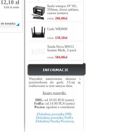
12,10 zł
Szafa wisząca 19" 6U,
9,84 zł netto
350mm, drzwi szklane,
czarna (zestaw)
cena:
206,00zł
do koszyka
Cudy WR3000
cena:
150,50zł
Tenda Nova MW12
System Mesh, 2-pack
cena:
584,80zł
Wszystkie zamówienia złożone i
potwierdzone do godz. 15-tej są
realizowane w tym samym dniu.
Koszty przesyłki:
DHL:
od 10.65 PLN (netto)
FedEx:
od 14.90 PLN (netto)
Poczta:
zgodnie z cennikiem
Zlokalizuj przesyłkę DHL
Zlokalizuj przesyłkę FedEx
Zlokalizuj Paczkę Pocztową