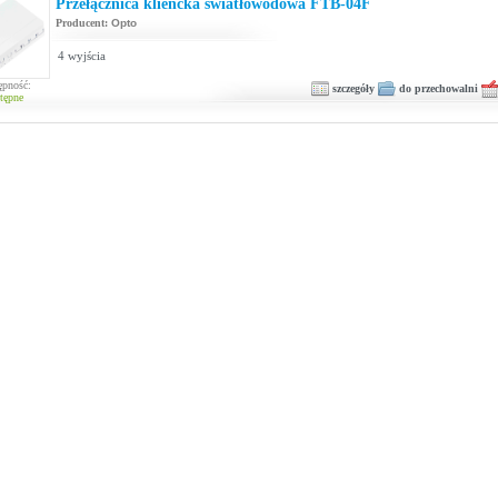
Przełącznica kliencka światłowodowa FTB-04F
Producent:
Opto
4 wyjścia
ępność:
szczegóły
do przechowalni
tępne