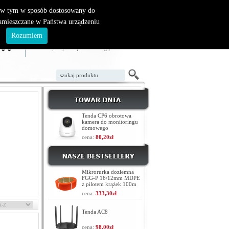
, w tym w sposób dostosowany do
zamieszczane w Państwa urządzeniu
ZAŁÓŻ KONTO
LOGOWANIE
.
Rozumiem
TWÓJ KOSZYK
W koszyku jest 0 produktów(y)
Tenda CP6 obrotowa
kamera do monitoringu
domowego
cena:
80,20zł
Mikrorurka doziemna
FGG-P 16/12mm MDPE
z pilotem krążek 100m
cena:
333,30zł
Tenda AC8
cena:
98,00zł