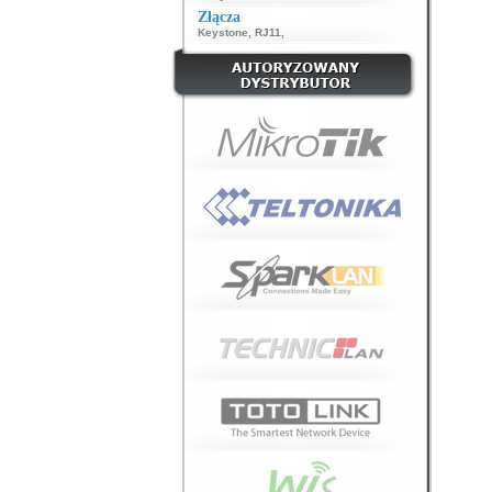
Złącza
Keystone
,
RJ11
,