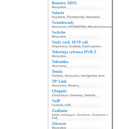
Routery ADSL
Wszystkie
Solarix
Keystone
,
Światłowody
,
Narzędzia
,
Światłowody
Akcesoria
,
GPON/EPON
,
Mikrokanalizacja
,
Switche
Wszystkie
Szafy rack 10/19 cali
Organizery
,
Szuflady
,
Patch panele
,
Telewizja cyfrowa DVB-T
Wszystkie
Teltonika
Akcesoria
,
Tenda
Switche
,
Akcesoria
,
Inteligentny dom
,
TP-Link
Akcesoria
,
Routery
,
Ubiquiti
Cloud Keys i Gateway
,
Switche
,
VoIP
Centrale VoIP
,
Zasilanie
Kable zasilające
,
Zasilacze
,
Zasilacze z
PoE
,
Zdrowie
Wszystkie