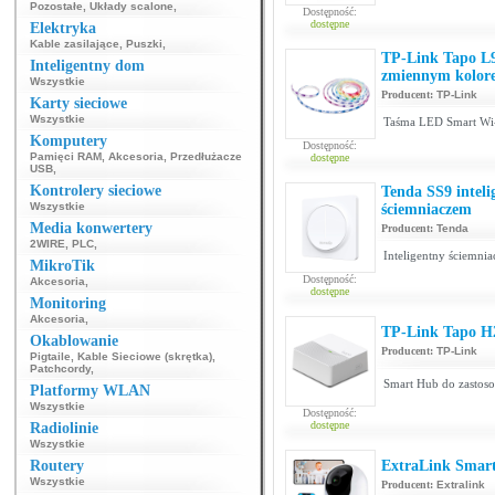
Pozostałe
,
Układy scalone
,
Dostępność:
dostępne
Elektryka
Kable zasilające
,
Puszki
,
TP-Link Tapo L9
Inteligentny dom
zmiennym kolor
Wszystkie
Producent:
TP-Link
Karty sieciowe
Wszystkie
Taśma LED Smart Wi
Komputery
Dostępność:
Pamięci RAM
,
Akcesoria
,
Przedłużacze
dostępne
USB
,
Kontrolery sieciowe
Tenda SS9 inteli
Wszystkie
ściemniaczem
Media konwertery
Producent:
Tenda
2WIRE
,
PLC
,
Inteligentny ściemniac
MikroTik
Dostępność:
Akcesoria
,
dostępne
Monitoring
Akcesoria
,
TP-Link Tapo H
Okablowanie
Producent:
TP-Link
Pigtaile
,
Kable Sieciowe (skrętka)
,
Patchcordy
,
Smart Hub do zastos
Platformy WLAN
Wszystkie
Dostępność:
dostępne
Radiolinie
Wszystkie
Routery
ExtraLink Smar
Wszystkie
Producent:
Extralink