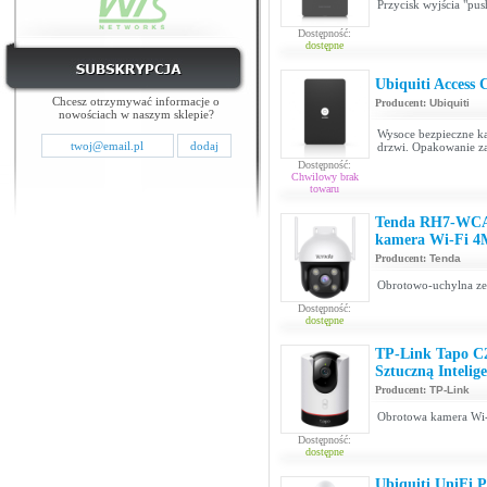
Przycisk wyjścia "pu
Dostępność:
dostępne
Ubiquiti Access
Chcesz otrzymywać informacje o
Producent:
Ubiquiti
nowościach w naszym sklepie?
Wysoce bezpieczne k
drzwi. Opakowanie za
Dostępność:
Chwilowy brak
towaru
Tenda RH7-WCA 
kamera Wi-Fi 
Producent:
Tenda
Obrotowo-uchylna z
Dostępność:
dostępne
TP-Link Tapo C2
Sztuczną Inteli
Producent:
TP-Link
Obrotowa kamera Wi-
Dostępność:
dostępne
Ubiquiti UniFi P