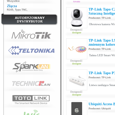
Wszystkie
towaru
Złącza
TP-Link Tapo C2
RJ45
,
Typu TNC
,
Sztuczną Inteli
Producent:
TP-Link
Obrotowa kamera Wi-
Dostępność:
dostępne
TP-Link Tapo L9
zmiennym kolor
Producent:
TP-Link
Taśma LED Smart Wi
Dostępność:
dostępne
TP-Link Tapo P3
Producent:
TP-Link
Listwa zasilająca Sma
Dostępność:
dostępne
Ubiquiti Access 
Producent:
Ubiquiti