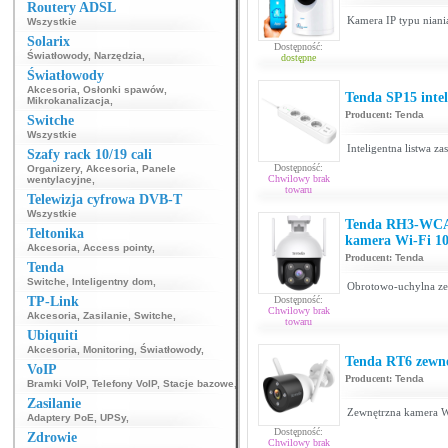
Routery ADSL
Kamera IP typu niani
Wszystkie
Solarix
Dostępność:
Światłowody
,
Narzędzia
,
dostępne
Światłowody
Akcesoria
,
Osłonki spawów
,
Tenda SP15 intel
Mikrokanalizacja
,
Producent:
Tenda
Switche
Wszystkie
Inteligentna listwa za
Szafy rack 10/19 cali
Dostępność:
Organizery
,
Akcesoria
,
Panele
Chwilowy brak
wentylacyjne
,
towaru
Telewizja cyfrowa DVB-T
Wszystkie
Tenda RH3-WCA 
Teltonika
kamera Wi-Fi 1
Akcesoria
,
Access pointy
,
Producent:
Tenda
Tenda
Switche
,
Inteligentny dom
,
Obrotowo-uchylna ze
TP-Link
Dostępność:
Chwilowy brak
Akcesoria
,
Zasilanie
,
Switche
,
towaru
Ubiquiti
Akcesoria
,
Monitoring
,
Światłowody
,
Tenda RT6 zewn
VoIP
Producent:
Tenda
Bramki VoIP
,
Telefony VoIP
,
Stacje bazowe
,
Zasilanie
Zewnętrzna kamera W
Adaptery PoE
,
UPSy
,
Dostępność:
Zdrowie
Chwilowy brak