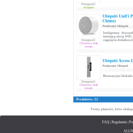
Dostępność:
dostępne
Ubiquiti UniFi 
Chime)
Producent:
Ubiquiti
Inteligentny dzwone
istniejącą siecią WiF
ciągnięcia dodatkowy
Dostępność:
Chwilowy brak
towaru
Ubiquiti Access 
Producent:
Ubiquiti
Bezawaryjna blokada
Dostępność:
Chwilowy brak
towaru
Produktów: 22
Formy płatności, które obsług
FAQ
|
Regulamin
|
Po
ALLNET