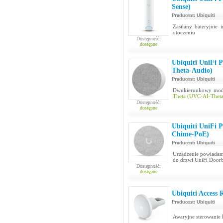
Sense)
Producent:
Ubiquiti
Zasilany bateryjnie 
otoczeniu
Dostępność:
dostępne
Ubiquiti UniFi 
Theta-Audio)
Producent:
Ubiquiti
Dwukierunkowy moduł
Theta (UVC-AI-Theta
Dostępność:
dostępne
Ubiquiti UniFi 
Chime-PoE)
Producent:
Ubiquiti
Urządzenie powiadam
do drzwi UniFi Doorb
Dostępność:
dostępne
Ubiquiti Access
Producent:
Ubiquiti
Awaryjne sterowanie 