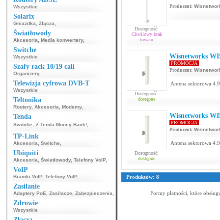
Producent:
Wisnetwor
Wszystkie
Solarix
Gniazdka
,
Złącza
,
Dostępność:
Światłowody
Chwilowy brak
towaru
Akcesoria
,
Media konwertery
,
Switche
Wisnetworks WI
Wszystkie
PROMOCJA
Szafy rack 10/19 cali
Producent:
Wisnetwor
Organizery
,
Telewizja cyfrowa DVB-T
Antena sektorowa 4.9
Wszystkie
Dostępność:
Teltonika
dostępne
Routery
,
Akcesoria
,
Modemy
,
Wisnetworks WI
Tenda
PROMOCJA
Switche
,
⚡ Tenda Money Back!
,
Producent:
Wisnetwor
TP-Link
Antena sektorowa 4.9
Akcesoria
,
Switche
,
Ubiquiti
Dostępność:
dostępne
Akcesoria
,
Światłowody
,
Telefony VoIP
,
VoIP
Bramki VoIP
,
Telefony VoIP
,
Produktów: 8
Zasilanie
Formy płatności, które obsług
Adaptery PoE
,
Zasilacze
,
Zabezpieczenia
,
Zdrowie
Wszystkie
Złącza