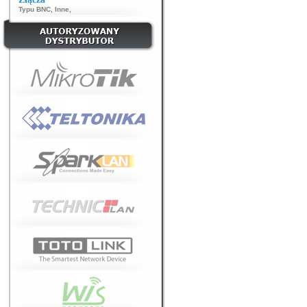
Typu BNC
,
Inne
,