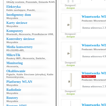
Układy scalone
,
Pozostałe
,
Gniazda RJ45
,
Dostępność:
Elektryka
dostępne
Kable zasilające
,
Puszki
,
Inteligentny dom
Wisnetworks WI
Wszystkie
Producent:
Wisnetwor
Karty sieciowe
Wszystkie
Antena sektorowa 2.3
Komputery
Dostępność:
Bluetooth
,
Akcesoria
,
Przedłużacze USB
,
dostępne
Kontrolery sieciowe
Wszystkie
Wisnetworks WI
Media konwertery
Producent:
Wisnetwor
RS-232/RS-485
,
MikroTik
Antena sektorowa 4.9
Routery WiFi
,
Akcesoria
,
Switche
,
Monitoring
Dostępność:
dostępne
Akcesoria
,
Okablowanie
Wisnetworks WI
Pigtaile
,
Kable Sieciowe (skrętka)
,
Kable
PROMOCJA
Koncentryczne
,
Producent:
Wisnetwor
Platformy WLAN
Wszystkie
Antena sektorowa 2.3
Radiolinie
Dostępność:
Wszystkie
dostępne
Routery
Wszystkie
Wisnetworks W
Routery ADSL