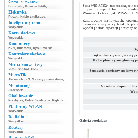
Części serwisowe
Seria WIS-ANS24 jest rodziną sektor
Pozostałe
,
Gniazda RJ45
,
w pełni kompatybilne z protokoł
Elektryka
Wisnetworks takich jak: WIS-S2300.
Puszki
,
Kable zasilające
,
Zastosowanie najnowszych, opaten
Inteligentny dom
parametrów użytkowych takich jak w
Wszystkie
wysoki poziom separacji pomiędzy o
Karty sieciowe
Wszystkie
Komputery
KVM
,
Bluetooth
,
Dyski twarde
,
Zy
Kontrolery sieciowe
Kąt w płaszczyźnie głównej p
Wszystkie
Kąt w płaszczyźnie głównej p
Media konwertery
VDSL
,
xCOAX
,
BNC
,
Separacja pomiędzy spolaryzo
MikroTik
Akcesoria
,
IoT
,
Routery przewodowe
,
Monitoring
Graniczna dopuszczalna 
Akcesoria
,
Wymi
Okablowanie
Przyłącza
,
Kable Zasilające
,
Pigtaile
,
Platformy WLAN
Wszystkie
Radiolinie
Galeria produktu:
Wszystkie
Routery
Wszystkie
Routery ADSL