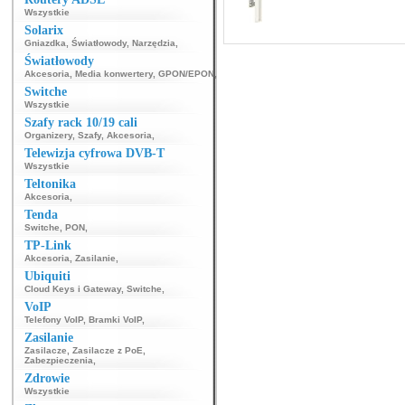
Wszystkie
Solarix
Gniazdka
,
Światłowody
,
Narzędzia
,
Światłowody
Akcesoria
,
Media konwertery
,
GPON/EPON
,
Switche
Wszystkie
Szafy rack 10/19 cali
Organizery
,
Szafy
,
Akcesoria
,
Telewizja cyfrowa DVB-T
Wszystkie
Teltonika
Akcesoria
,
Tenda
Switche
,
PON
,
TP-Link
Akcesoria
,
Zasilanie
,
Ubiquiti
Cloud Keys i Gateway
,
Switche
,
VoIP
Telefony VoIP
,
Bramki VoIP
,
Zasilanie
Zasilacze
,
Zasilacze z PoE
,
Zabezpieczenia
,
Zdrowie
Wszystkie