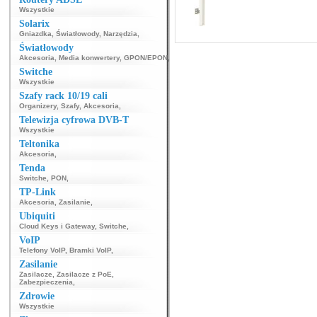
Wszystkie
Solarix
Gniazdka
,
Światłowody
,
Narzędzia
,
Światłowody
Akcesoria
,
Media konwertery
,
GPON/EPON
,
Switche
Wszystkie
Szafy rack 10/19 cali
Organizery
,
Szafy
,
Akcesoria
,
Telewizja cyfrowa DVB-T
Wszystkie
Teltonika
Akcesoria
,
Tenda
Switche
,
PON
,
TP-Link
Akcesoria
,
Zasilanie
,
Ubiquiti
Cloud Keys i Gateway
,
Switche
,
VoIP
Telefony VoIP
,
Bramki VoIP
,
Zasilanie
Zasilacze
,
Zasilacze z PoE
,
Zabezpieczenia
,
Zdrowie
Wszystkie