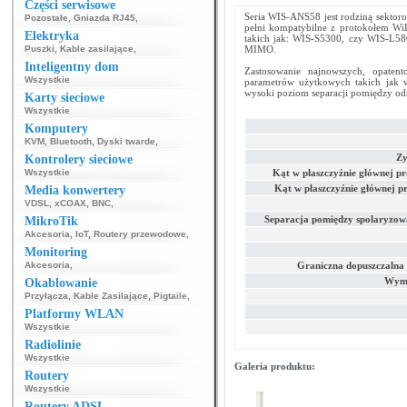
Części serwisowe
Seria WIS-ANS58 jest rodziną sektor
Pozostałe
,
Gniazda RJ45
,
pełni kompatybilne z protokołem Wi
Elektryka
takich jak: WIS-S5300, czy WIS-L5
Puszki
,
Kable zasilające
,
MIMO.
Inteligentny dom
Zastosowanie najnowszych, opaten
Wszystkie
parametrów użytkowych takich jak w
wysoki poziom separacji pomiędzy o
Karty sieciowe
Wszystkie
Komputery
KVM
,
Bluetooth
,
Dyski twarde
,
Zy
Kontrolery sieciowe
Wszystkie
Kąt w płaszczyźnie głównej p
Kąt w płaszczyźnie głównej p
Media konwertery
VDSL
,
xCOAX
,
BNC
,
Separacja pomiędzy spolaryzo
MikroTik
Akcesoria
,
IoT
,
Routery przewodowe
,
Monitoring
Akcesoria
,
Graniczna dopuszczalna 
Wymi
Okablowanie
Przyłącza
,
Kable Zasilające
,
Pigtaile
,
Platformy WLAN
Wszystkie
Radiolinie
Wszystkie
Galeria produktu:
Routery
Wszystkie
Routery ADSL