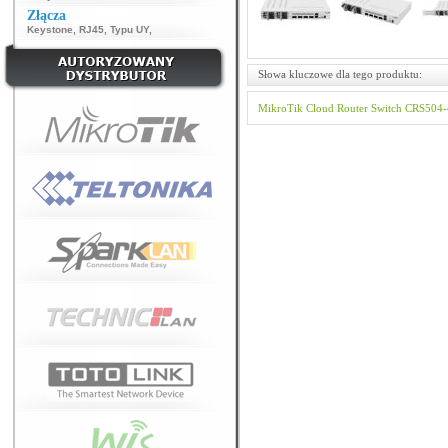
Złącza
Keystone
,
RJ45
,
Typu UY
,
Słowa kluczowe dla tego produktu:
MikroTik
Cloud Router Switch
CRS504-