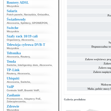
Routery ADSL
Wszystkie
Solarix
Patch panele
,
Narzędzia
,
Gniazdka
,
Pa
Światłowody
Akcesoria
,
Splittery
,
GPON/EPON
,
Switche
Wszystkie
Szafy rack 10/19 cali
Organizery
,
Akcesoria
,
S
Telewizja cyfrowa DVB-T
Dopuszczalna t
Wszystkie
Teltonika
Akcesoria
,
Routery
,
Zakres wejściowy pr
Tenda
Zakre
Switche
,
Inteligentny dom
,
Akcesoria
,
Zakres nap
TP-Link
Zakres napięci
Routery
,
Akcesoria
,
Ubiquiti
Akcesoria
,
Switche
,
Maksyma
VoIP
Maks. pobór mocy b
Centrale VoIP
,
Bramki VoIP
,
Zasilanie
Przetwornice
,
Adaptery PoE
,
Galeria produktu:
Zabezpieczenia
,
Zdrowie
Wszystkie