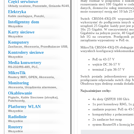
Mały rozmiar w połączeniu z niskim
Części serwisowe
rozszerzania sieci 100 Gigabit w cod
Układy scalone
,
Pozostałe
,
Gniazda RJ45
,
danych, dostawców usług internetow
Elektryka
może rozszerzyć swoją sieć 10 lub 25 
Kable zasilające
,
Puszki
,
Switch CRS504-4XQ-IN wyposażony
Inteligentny dom
wykorzystać do podłączenia innych u
urządzeń 25 Gigabit: każdy port jest 
Wszystkie
16x 25 Gigabit. W rzeczywistości mo
Karty sieciowe
Gigabitów na jednym porcie, 40 Gigab
Wszystkie
lub 1G na czwartym. Przełącznik po
zarządzania wyposażony w PoE-in.
Komputery
Zasilacze
,
Akcesoria
,
Przedłużacze USB
,
MikroTik CRS504-4XQ-IN obsługuje sze
wszystkich konfiguracji telekomunika
Kontrolery sieciowe
Wszystkie
PoE-in 43-57 V
Media konwertery
wejście DC 36-57 V
RS-232/RS-485
,
PLC
,
terminal 2-pin 36-57 V
MikroTik
Switch posiada jednordzeniowy 
Routery WiFi
,
GPEN
,
Akcesoria
,
przełączanie odpowiada switch chip
Monitoring
Obudowa typu desktop została dodatk
Akcesoria
,
Urządzenia alarmowe
,
Najważniejsze cechy:
Okablowanie
Pigtaile
,
Kable Sieciowe (skrętka)
,
4x sloty QSFP28 100 Gb/s
Patchcordy
,
1x port konsolowy RJ45, 1x p
Platformy WLAN
zasilanie poprzez: PoE-in 43-
Wszystkie
kompatybilny z połaczeniam
Radiolinie
2x zasilacze hot swap
Wszystkie
system RouterOS z licencją le
Routery
Wszystkie