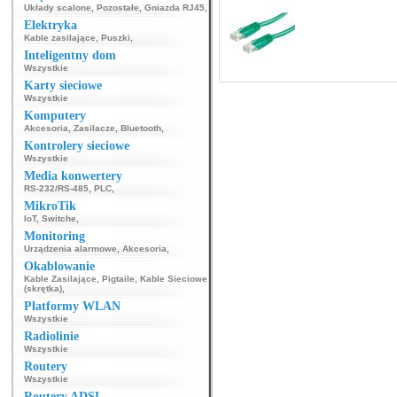
Układy scalone
,
Pozostałe
,
Gniazda RJ45
,
Elektryka
Kable zasilające
,
Puszki
,
Inteligentny dom
Wszystkie
Karty sieciowe
Wszystkie
Komputery
Akcesoria
,
Zasilacze
,
Bluetooth
,
Kontrolery sieciowe
Wszystkie
Media konwertery
RS-232/RS-485
,
PLC
,
MikroTik
IoT
,
Switche
,
Monitoring
Urządzenia alarmowe
,
Akcesoria
,
Okablowanie
Kable Zasilające
,
Pigtaile
,
Kable Sieciowe
(skrętka)
,
Platformy WLAN
Wszystkie
Radiolinie
Wszystkie
Routery
Wszystkie
Routery ADSL