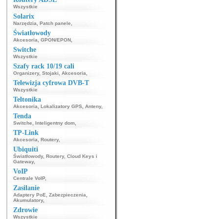
Wszystkie
Solarix
Narzędzia
,
Patch panele
,
Światłowody
Akcesoria
,
GPON/EPON
,
Switche
Wszystkie
Szafy rack 10/19 cali
Organizery
,
Stojaki
,
Akcesoria
,
Telewizja cyfrowa DVB-T
Wszystkie
Teltonika
Akcesoria
,
Lokalizatory GPS
,
Anteny
,
Tenda
Switche
,
Inteligentny dom
,
TP-Link
Akcesoria
,
Routery
,
Ubiquiti
Światłowody
,
Routery
,
Cloud Keys i
Gateway
,
VoIP
Centrale VoIP
,
Zasilanie
Adaptery PoE
,
Zabezpieczenia
,
Akumulatory
,
Zdrowie
Wszystkie