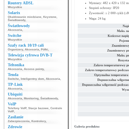
Routery ADSL
Wymiary: 482 х 420 х 132 m
Wszystkie
Stopień ochrony: IP20
Solarix
Żywotność: ≥ 2 000 cykli (
Okablowanie miedziane
,
Keystone
,
Waga: 24 kg
Światłowody
,
Światłowody
Napi
Akcesoria
,
Maks. na
Switche
Końcowe napię
Wszystkie
Pojem
Szafy rack 10/19 cali
Znamionowy
Organizery
,
Akcesoria
,
Półki
,
Znamionowy pr
Telewizja cyfrowa DVB-T
Maks. p
Wszystkie
Rezysta
Teltonika
Zakres temperaturowy p
Akcesoria
,
Access pointy
,
Zakres temperaturowy podczas
Tenda
Optymalna temperatura
Switche
,
Inteligentny dom
,
Akcesoria
,
Dopuszczalna wilgotno
TP-Link
Dopuszczalna wilgotność podcza
Akcesoria
,
Wyso
Ubiquiti
Akcesoria
,
Monitoring
,
Światłowody
,
VoIP
Telefony VoIP
,
Stacje bazowe
,
Centrale
VoIP
,
Zasilanie
Zabezpieczenia
,
Kontrolery
,
Zdrowie
Galeria produktu: