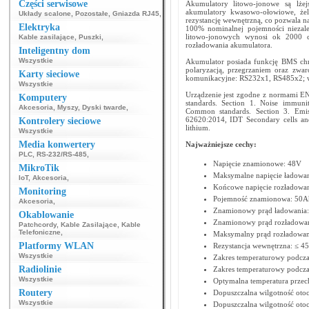
Części serwisowe
Akumulatory litowo-jonowe są lże
akumulatory kwasowo-ołowiowe, że
Układy scalone
,
Pozostałe
,
Gniazda RJ45
,
rezystancję wewnętrzną, co pozwala na
Elektryka
100% nominalnej pojemności niezal
litowo-jonowych wynosi ok 2000 cy
Kable zasilające
,
Puszki
,
rozładowania akumulatora.
Inteligentny dom
Wszystkie
Akumulator posiada funkcję BMS ch
polaryzacją, przegrzaniem oraz zwa
Karty sieciowe
komunikacyjne: RS232x1, RS485x2; wsk
Wszystkie
Urządzenie jest zgodne z normami EN
Komputery
standards. Section 1. Noise immuni
Akcesoria
,
Myszy
,
Dyski twarde
,
Common standards. Section 3. Emiss
62620:2014, IDT Secondary cells and 
Kontrolery sieciowe
lithium.
Wszystkie
Media konwertery
Najważniejsze cechy:
PLC
,
RS-232/RS-485
,
Napięcie znamionowe: 48V
MikroTik
Maksymalne napięcie ładowan
IoT
,
Akcesoria
,
Końcowe napięcie rozładowan
Monitoring
Pojemność znamionowa: 50A
Akcesoria
,
Znamionowy prąd ładowania:
Okablowanie
Znamionowy prąd rozładowan
Patchcordy
,
Kable Zasilające
,
Kable
Telefoniczne
,
Maksymalny prąd rozładowan
Platformy WLAN
Rezystancja wewnętrzna: ≤ 4
Wszystkie
Zakres temperaturowy podcza
Radiolinie
Zakres temperaturowy podcza
Wszystkie
Optymalna temperatura przec
Routery
Dopuszczalna wilgotność otoc
Wszystkie
Dopuszczalna wilgotność oto