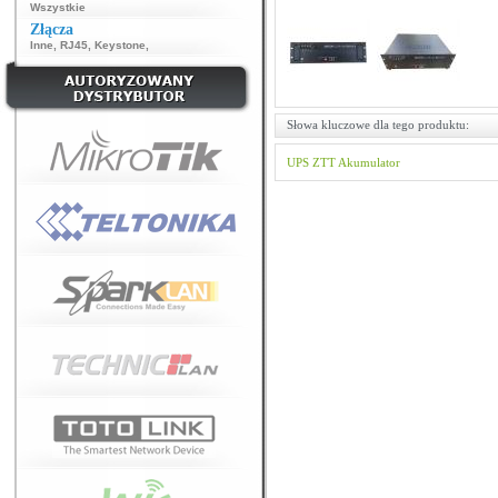
Wszystkie
Złącza
Inne
,
RJ45
,
Keystone
,
Słowa kluczowe dla tego produktu:
UPS
ZTT
Akumulator