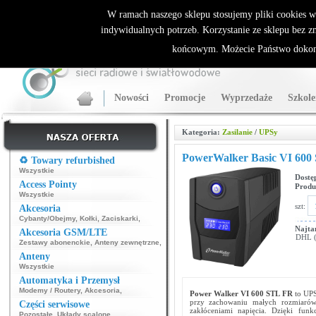
ALLNET.PL Sieci bezprzewodowe - generalny dystrybutor Sparklan
W ramach naszego sklepu stosujemy pliki cookies 
indywidualnych potrzeb. Korzystanie ze sklepu bez z
końcowym. Możecie Państwo dokona
Nowości
Promocje
Wyprzedaże
Szkole
Kategoria:
Zasilanie
/
UPSy
PowerWalker Basic VI 600
♻️ Towary refurbished
Wszystkie
Dostę
Access Pointy
Produ
Wszystkie
szt:
Akcesoria
Cybanty/Obejmy
,
Kołki
,
Zaciskarki
,
Najta
Akcesoria GSM/LTE
DHL (p
Zestawy abonenckie
,
Anteny zewnętrzne
,
Anteny
Wszystkie
Automatyka i Przemysł
Modemy / Routery
,
Akcesoria
,
Power Walker VI 600 STL FR
to UP
przy zachowaniu małych rozmiarów 
Części serwisowe
zakłóceniami napięcia. Dzięki fun
Pozostałe
,
Układy scalone
,