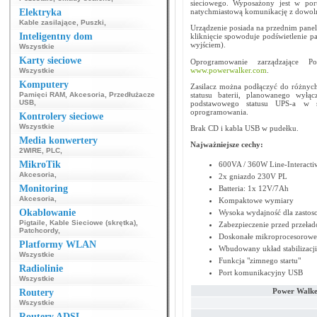
sieciowego. Wyposażony jest w por
Elektryka
natychmiastową komunikację z dowolny
Kable zasilające
,
Puszki
,
Urządzenie posiada na przednim pan
Inteligentny dom
kliknięcie spowoduje podświetlenie pa
wyjściem).
Wszystkie
Karty sieciowe
Oprogramowanie zarządzające P
www.powerwalker.com
.
Wszystkie
Komputery
Zasilacz można podłączyć do różnych
Pamięci RAM
,
Akcesoria
,
Przedłużacze
statusu baterii, planowanego wył
USB
,
podstawowego statusu UPS-a w s
oprogramowania.
Kontrolery sieciowe
Wszystkie
Brak CD i kabla USB w pudełku.
Media konwertery
Najważniejsze cechy:
2WIRE
,
PLC
,
MikroTik
600VA / 360W Line-Interacti
Akcesoria
,
2x gniazdo 230V PL
Monitoring
Batteria: 1x 12V/7Ah
Akcesoria
,
Kompaktowe wymiary
Okablowanie
Wysoka wydajność dla zast
Pigtaile
,
Kable Sieciowe (skrętka)
,
Zabezpieczenie przed przeła
Patchcordy
,
Doskonałe mikroprocesorowe 
Platformy WLAN
Wbudowany układ stabilizacji
Wszystkie
Funkcja "zimnego startu"
Radiolinie
Port komunikacyjny USB
Wszystkie
Power Walke
Routery
Wszystkie
Routery ADSL