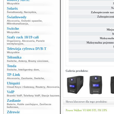
Wszystkie
Na
Solarix
Światłowody
,
Narzędzia
,
Zabezpieczenie n
Zabezpieczeni
Światłowody
Akcesoria
,
Osłonki spawów
,
Mikrokanalizacja
,
Switche
Miejs
Wszystkie
M
Szafy rack 10/19 cali
Maksymaln
Organizery
,
Akcesoria
,
Panele
Maksymalna pojemno
wentylacyjne
,
Telewizja cyfrowa DVB-T
Wszystkie
Teltonika
Switche
,
Anteny
,
Bramy sieciowe
,
Tenda
Switche
,
Inteligentny dom
,
Galeria produktu:
TP-Link
Akcesoria
,
Zasilanie
,
Switche
,
Ubiquiti
Cloud Keys i Gateway
,
Routery
,
Akcesoria
,
VoIP
Bramki VoIP
,
Telefony VoIP
,
Stacje bazowe
,
Zasilanie
Słowa kluczowe dla tego produktu:
Baterie
,
Kable zasilające
,
Zasilacze
buforowe
,
Power Walker
VI 600 STL FR
UPS
Zdrowie