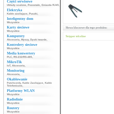
Części serwisowe
Układy scalone
,
Pozostałe
,
Gniazda RJ45
,
Elektryka
Kable zasilające
,
Puszki
,
Inteligentny dom
Wszystkie
Karty sieciowe
Słowa kluczowe dla tego produktu:
Wszystkie
Komputery
Stripper
telcoline
Akcesoria
,
Myszy
,
Dyski twarde
,
Kontrolery sieciowe
Wszystkie
Media konwertery
PLC
,
RS-232/RS-485
,
MikroTik
IoT
,
Akcesoria
,
Monitoring
Akcesoria
,
Okablowanie
Patchcordy
,
Kable Zasilające
,
Kable
Telefoniczne
,
Platformy WLAN
Wszystkie
Radiolinie
Wszystkie
Routery
Wszystkie