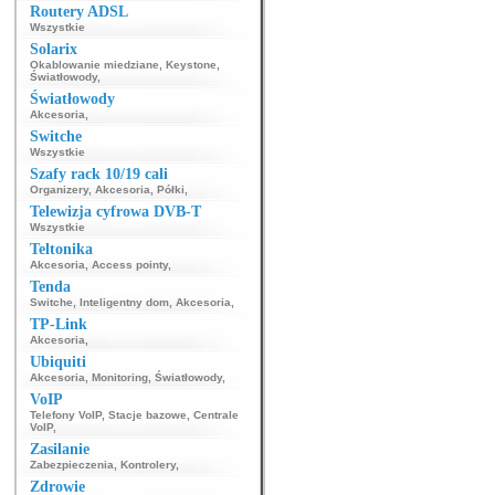
Routery ADSL
Wszystkie
Solarix
Okablowanie miedziane
,
Keystone
,
Światłowody
,
Światłowody
Akcesoria
,
Switche
Wszystkie
Szafy rack 10/19 cali
Organizery
,
Akcesoria
,
Półki
,
Telewizja cyfrowa DVB-T
Wszystkie
Teltonika
Akcesoria
,
Access pointy
,
Tenda
Switche
,
Inteligentny dom
,
Akcesoria
,
TP-Link
Akcesoria
,
Ubiquiti
Akcesoria
,
Monitoring
,
Światłowody
,
VoIP
Telefony VoIP
,
Stacje bazowe
,
Centrale
VoIP
,
Zasilanie
Zabezpieczenia
,
Kontrolery
,
Zdrowie