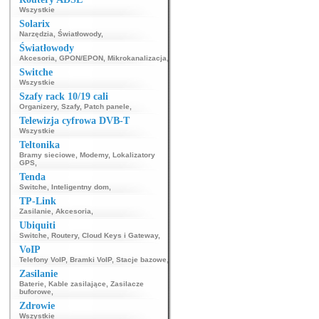
Wszystkie
Solarix
Narzędzia
,
Światłowody
,
Światłowody
Akcesoria
,
GPON/EPON
,
Mikrokanalizacja
,
Switche
Wszystkie
Szafy rack 10/19 cali
Organizery
,
Szafy
,
Patch panele
,
Telewizja cyfrowa DVB-T
Wszystkie
Teltonika
Bramy sieciowe
,
Modemy
,
Lokalizatory
GPS
,
Tenda
Switche
,
Inteligentny dom
,
TP-Link
Zasilanie
,
Akcesoria
,
Ubiquiti
Switche
,
Routery
,
Cloud Keys i Gateway
,
VoIP
Telefony VoIP
,
Bramki VoIP
,
Stacje bazowe
,
Zasilanie
Baterie
,
Kable zasilające
,
Zasilacze
buforowe
,
Zdrowie
Wszystkie