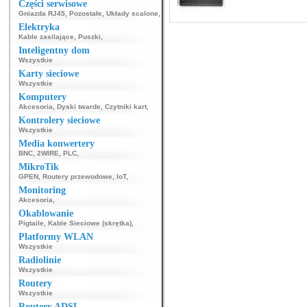
Części serwisowe
Gniazda RJ45
,
Pozostałe
,
Układy scalone
,
Elektryka
Kable zasilające
,
Puszki
,
Inteligentny dom
Wszystkie
Karty sieciowe
Wszystkie
Komputery
Akcesoria
,
Dyski twarde
,
Czytniki kart
,
Kontrolery sieciowe
Wszystkie
Media konwertery
BNC
,
2WIRE
,
PLC
,
MikroTik
GPEN
,
Routery przewodowe
,
IoT
,
Monitoring
Akcesoria
,
Okablowanie
Pigtaile
,
Kable Sieciowe (skrętka)
,
Platformy WLAN
Wszystkie
Radiolinie
Wszystkie
Routery
Wszystkie
Routery ADSL