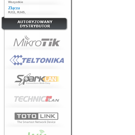
Wszystkie
Złącza
RJ11
,
RJ45
,