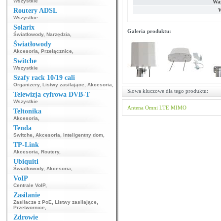
Wszystkie
Wag
Routery ADSL
W
Wszystkie
Solarix
Galeria produktu:
Światłowody
,
Narzędzia
,
Światłowody
Akcesoria
,
Przełącznice
,
Switche
Wszystkie
Szafy rack 10/19 cali
Organizery
,
Listwy zasilające
,
Akcesoria
,
Słowa kluczowe dla tego produktu:
Telewizja cyfrowa DVB-T
Wszystkie
Antena
Omni LTE MIMO
Teltonika
Akcesoria
,
Tenda
Switche
,
Akcesoria
,
Inteligentny dom
,
TP-Link
Akcesoria
,
Routery
,
Ubiquiti
Światłowody
,
Akcesoria
,
VoIP
Centrale VoIP
,
Zasilanie
Zasilacze z PoE
,
Listwy zasilające
,
Przetwornice
,
Zdrowie