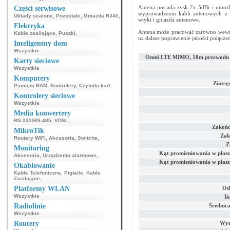
Antena posiada zysk 2x 5dBi i umoż
Części serwisowe
wyprowadzeniu kabli antenowych z 
Układy scalone
,
Pozostałe
,
Gniazda RJ45
,
wtyki i gniazda antenowe.
Elektryka
Antena może pracować zarówno wewną
Kable zasilające
,
Puszki
,
na dalsze poprawienie jakości połącze
Inteligentny dom
Wszystkie
Omni LTE MIMO, 10m przewodu
Karty sieciowe
Wszystkie
Komputery
Zinte
Pamięci RAM
,
Kontrolery
,
Czytniki kart
,
Kontrolery sieciowe
Wszystkie
Media konwertery
RS-232/RS-485
,
VDSL
,
Zakońc
MikroTik
Zakr
Routery WiFi
,
Akcesoria
,
Switche
,
Z
Monitoring
Kąt promieniowania w płasz
Akcesoria
,
Urządzenia alarmowe
,
Kąt promieniowania w płasz
Okablowanie
Kable Telefoniczne
,
Pigtaile
,
Kable
Zasilające
,
Platformy WLAN
Od
Wszystkie
Te
Radiolinie
Średnic
Wszystkie
Routery
Wym