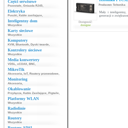
Części serwisowe
Producent:
Teltonika
Pozostałe
,
Gniazda RJ45
,
Elektryka
Mały i inteligentn
Puszki
,
Kable zasilające
,
generacji o zwiększo
Inteligentny dom
Dostępność:
Wszystkie
dostępne
Karty sieciowe
Wszystkie
Komputery
KVM
,
Bluetooth
,
Dyski twarde
,
Kontrolery sieciowe
Wszystkie
Media konwertery
VDSL
,
xCOAX
,
BNC
,
MikroTik
Akcesoria
,
IoT
,
Routery przewodowe
,
Monitoring
Akcesoria
,
Okablowanie
Przyłącza
,
Kable Zasilające
,
Pigtaile
,
Platformy WLAN
Wszystkie
Radiolinie
Wszystkie
Routery
Wszystkie
Routery ADSL