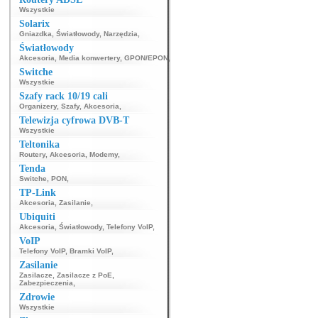
Wszystkie
Solarix
Gniazdka
,
Światłowody
,
Narzędzia
,
Światłowody
Akcesoria
,
Media konwertery
,
GPON/EPON
,
Switche
Wszystkie
Szafy rack 10/19 cali
Organizery
,
Szafy
,
Akcesoria
,
Telewizja cyfrowa DVB-T
Wszystkie
Teltonika
Routery
,
Akcesoria
,
Modemy
,
Tenda
Switche
,
PON
,
TP-Link
Akcesoria
,
Zasilanie
,
Ubiquiti
Akcesoria
,
Światłowody
,
Telefony VoIP
,
VoIP
Telefony VoIP
,
Bramki VoIP
,
Zasilanie
Zasilacze
,
Zasilacze z PoE
,
Zabezpieczenia
,
Zdrowie
Wszystkie