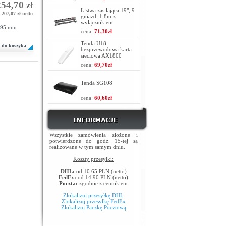
54,70 zł
Listwa zasilająca 19", 9
207,07 zł netto
gniazd, 1,8m z
wyłącznikiem
 95 mm
cena:
71,30zł
Tenda U18
do koszyka
bezprzewodowa karta
sieciowa AX1800
cena:
69,70zł
Tenda SG108
cena:
60,60zł
Wszystkie zamówienia złożone i
potwierdzone do godz. 15-tej są
realizowane w tym samym dniu.
Koszty przesyłki:
DHL:
od 10.65 PLN (netto)
FedEx:
od 14.90 PLN (netto)
Poczta:
zgodnie z cennikiem
Zlokalizuj przesyłkę DHL
Zlokalizuj przesyłkę FedEx
Zlokalizuj Paczkę Pocztową