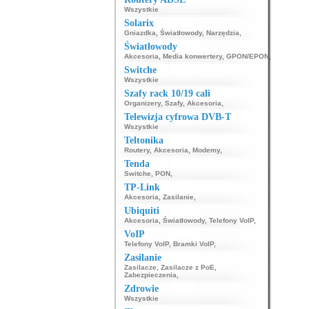
Wszystkie
Solarix
Gniazdka
,
Światłowody
,
Narzędzia
,
Światłowody
Akcesoria
,
Media konwertery
,
GPON/EPON
,
Switche
Wszystkie
Szafy rack 10/19 cali
Organizery
,
Szafy
,
Akcesoria
,
Telewizja cyfrowa DVB-T
Wszystkie
Teltonika
Routery
,
Akcesoria
,
Modemy
,
Tenda
Switche
,
PON
,
TP-Link
Akcesoria
,
Zasilanie
,
Ubiquiti
Akcesoria
,
Światłowody
,
Telefony VoIP
,
VoIP
Telefony VoIP
,
Bramki VoIP
,
Zasilanie
Zasilacze
,
Zasilacze z PoE
,
Zabezpieczenia
,
Zdrowie
Wszystkie