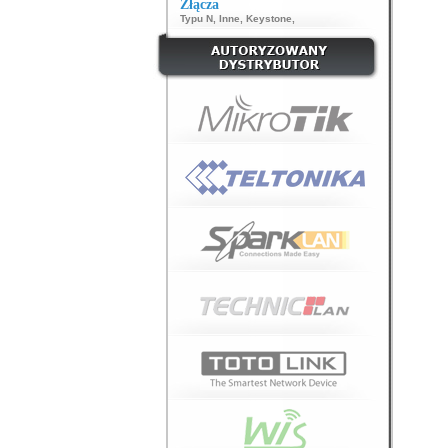
Złącza
Typu N
,
Inne
,
Keystone
,