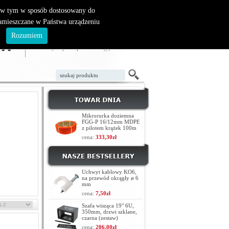
, w tym w sposób dostosowany do
zamieszczane w Państwa urządzeniu
ZAŁÓŻ KONTO
LOGOWANIE
.
Rozumiem
TWÓJ KOSZYK
W koszyku jest 0 produktów(y)
Mikrorurka doziemna
FGG-P 16/12mm MDPE
z pilotem krążek 100m
cena:
333,30zł
Uchwyt kablowy KO6,
na przewód okrągły ø 6
mm
cena:
7,50zł
Szafa wisząca 19" 6U,
350mm, drzwi szklane,
czarna (zestaw)
cena:
206,00zł