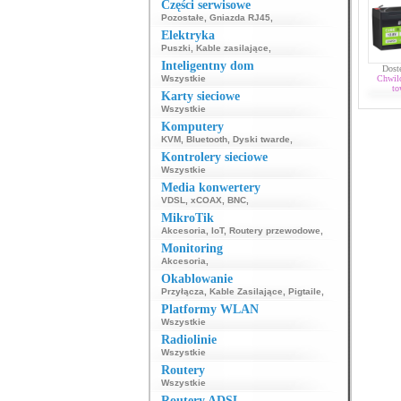
Części serwisowe
Pozostałe
,
Gniazda RJ45
,
Elektryka
Puszki
,
Kable zasilające
,
Inteligentny dom
Dost
Wszystkie
Chwil
to
Karty sieciowe
Wszystkie
Komputery
KVM
,
Bluetooth
,
Dyski twarde
,
Kontrolery sieciowe
Wszystkie
Media konwertery
VDSL
,
xCOAX
,
BNC
,
MikroTik
Akcesoria
,
IoT
,
Routery przewodowe
,
Monitoring
Akcesoria
,
Okablowanie
Przyłącza
,
Kable Zasilające
,
Pigtaile
,
Platformy WLAN
Wszystkie
Radiolinie
Wszystkie
Routery
Wszystkie
Routery ADSL