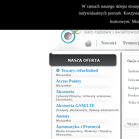
ALLNET.PL Sieci bezprzewodowe - generalny dyst
W ramach naszego sklepu stosuj
indywidualnych potrzeb. Korzysta
końcowym. Może
Nowości
Promocj
Opcje s
♻️ Towary refurbished
Szukana
Wszystkie
Cena
o
Access Pointy
Wszystkie
Kategor
Akcesoria
Produce
Cybanty/Obejmy
,
Uchwyty antenowe
,
Zaciskarki
,
Tylko 
Akcesoria GSM/LTE
Zestawy abonenckie
,
Anteny wewnętrzne
,
Anteny
Wszystkie
Wyniki 
Automatyka i Przemysł
Media konwertery
,
Modemy / Routery
,
Akcesoria
,