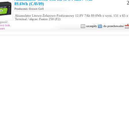
2
89.6Wh (CAV09)
Producent:
Green Cell
Akumulator Litowo-Żelazowo-Fosforanowy 12.8V 7Ah 89.6Wh o wym. 151 x 65 x
Terminal / złącze: Faston 250 (F2)
ępność:
owy brak
szczegóły
do przechowalni
waru