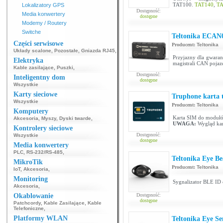
TAT100.
TAT140
,
TA
Lokalizatory GPS
Dostępność:
Media konwertery
dostępne
Modemy / Routery
Switche
Teltonika ECAN
Części serwisowe
Producent:
Teltonika
Układy scalone
,
Pozostałe
,
Gniazda RJ45
,
Przyjazny dla gwaran
Elektryka
magistrali CAN poja
Kable zasilające
,
Puszki
,
Dostępność:
Inteligentny dom
dostępne
Wszystkie
Karty sieciowe
Truphone karta 
Wszystkie
Producent:
Teltonika
Komputery
Karta SIM do modułów
Akcesoria
,
Myszy
,
Dyski twarde
,
UWAGA:
Wygląd kar
Kontrolery sieciowe
Dostępność:
Wszystkie
dostępne
Media konwertery
PLC
,
RS-232/RS-485
,
Teltonika Eye B
MikroTik
Producent:
Teltonika
IoT
,
Akcesoria
,
Monitoring
Sygnalizator BLE ID o
Akcesoria
,
Okablowanie
Dostępność:
dostępne
Patchcordy
,
Kable Zasilające
,
Kable
Telefoniczne
,
Platformy WLAN
Teltonika Eye S