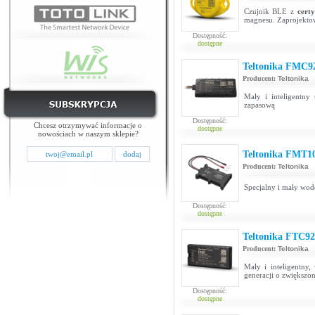
Czujnik BLE z
cert
magnesu. Zaprojekto
Dostępność:
dostępne
Teltonika FMC9
Producent:
Teltonika
Mały i inteligentny
zapasową
Dostępność:
Chcesz otrzymywać informacje o
dostępne
nowościach w naszym sklepie?
Teltonika FMT1
Producent:
Teltonika
Specjalny i mały wo
Dostępność:
dostępne
Teltonika FTC92
Producent:
Teltonika
Mały i inteligentn
generacji o zwiększo
Dostępność:
dostępne