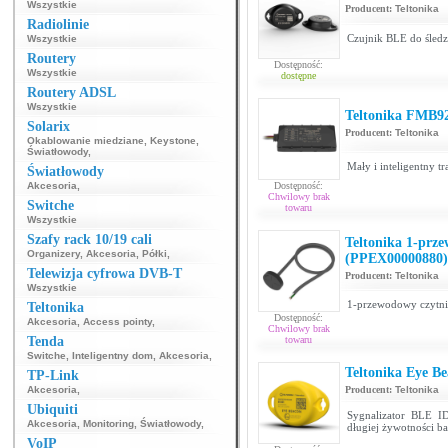
Wszystkie
Producent:
Teltonika
Radiolinie
Czujnik BLE do śledz
Wszystkie
Routery
Dostępność:
Wszystkie
dostępne
Routery ADSL
Wszystkie
Teltonika FMB9
Solarix
Producent:
Teltonika
Okablowanie miedziane
,
Keystone
,
Światłowody
,
Mały i inteligentny t
Światłowody
Akcesoria
,
Dostępność:
Chwilowy brak
Switche
towaru
Wszystkie
Szafy rack 10/19 cali
Teltonika 1-prz
Organizery
,
Akcesoria
,
Półki
,
(PPEX00000880)
Telewizja cyfrowa DVB-T
Producent:
Teltonika
Wszystkie
1-przewodowy czytn
Teltonika
Dostępność:
Akcesoria
,
Access pointy
,
Chwilowy brak
Tenda
towaru
Switche
,
Inteligentny dom
,
Akcesoria
,
Teltonika Eye 
TP-Link
Akcesoria
,
Producent:
Teltonika
Ubiquiti
Sygnalizator BLE 
Akcesoria
,
Monitoring
,
Światłowody
,
długiej żywotności ba
VoIP