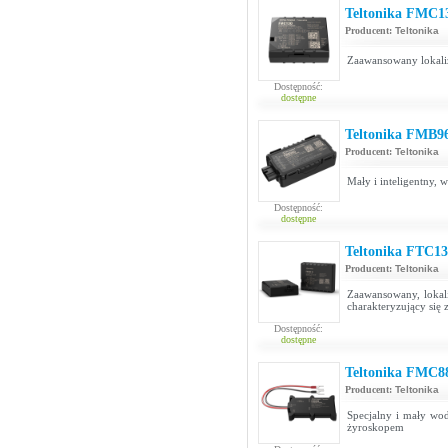
Teltonika FMC1
Producent:
Teltonika
Zaawansowany lokaliza
Dostępność:
dostępne
Teltonika FMB9
Producent:
Teltonika
Mały i inteligentny, 
Dostępność:
dostępne
Teltonika FTC13
Producent:
Teltonika
Zaawansowany, lokali
charakteryzujący si
Dostępność:
dostępne
Teltonika FMC8
Producent:
Teltonika
Specjalny i mały w
żyroskopem