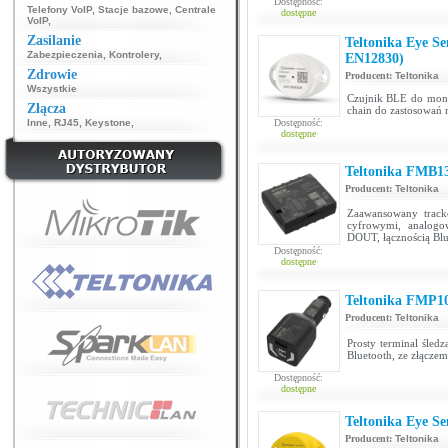
Dostępność:
Telefony VoIP
,
Stacje bazowe
,
Centrale
dostępne
VoIP
,
Zasilanie
Teltonika Eye 
Zabezpieczenia
,
Kontrolery
,
EN12830)
Zdrowie
Producent:
Teltonika
Wszystkie
Czujnik BLE do moni
Złącza
chain do zastosowań 
Inne
,
RJ45
,
Keystone
,
Dostępność:
dostępne
Teltonika FMB1
Producent:
Teltonika
Zaawansowany track
cyfrowymi, analogo
DOUT, łącznością Blu
Dostępność:
dostępne
Teltonika FMP1
Producent:
Teltonika
Prosty terminal śled
Bluetooth, ze złączem
Dostępność:
dostępne
Teltonika Eye 
Producent:
Teltonika