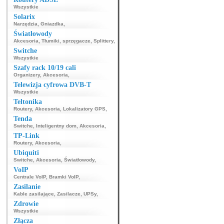
Wszystkie
Solarix
Narzędzia
,
Gniazdka
,
Światłowody
Akcesoria
,
Tłumiki, sprzęgacze
,
Splittery
,
Switche
Wszystkie
Szafy rack 10/19 cali
Organizery
,
Akcesoria
,
Telewizja cyfrowa DVB-T
Wszystkie
Teltonika
Routery
,
Akcesoria
,
Lokalizatory GPS
,
Tenda
Switche
,
Inteligentny dom
,
Akcesoria
,
TP-Link
Routery
,
Akcesoria
,
Ubiquiti
Switche
,
Akcesoria
,
Światłowody
,
VoIP
Centrale VoIP
,
Bramki VoIP
,
Zasilanie
Kable zasilające
,
Zasilacze
,
UPSy
,
Zdrowie
Wszystkie
Złącza