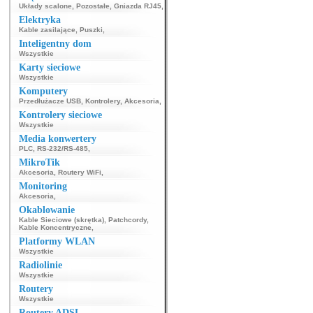
Układy scalone
,
Pozostałe
,
Gniazda RJ45
,
Elektryka
Kable zasilające
,
Puszki
,
Inteligentny dom
Wszystkie
Karty sieciowe
Wszystkie
Komputery
Przedłużacze USB
,
Kontrolery
,
Akcesoria
,
Kontrolery sieciowe
Wszystkie
Media konwertery
PLC
,
RS-232/RS-485
,
MikroTik
Akcesoria
,
Routery WiFi
,
Monitoring
Akcesoria
,
Okablowanie
Kable Sieciowe (skrętka)
,
Patchcordy
,
Kable Koncentryczne
,
Platformy WLAN
Wszystkie
Radiolinie
Wszystkie
Routery
Wszystkie
Routery ADSL