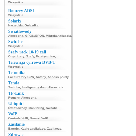
Wszystkie
Routery ADSL
Wszystkie
Solarix
Narzędzia
,
Gniazdka
,
Światłowody
Akcesoria
,
GPON/EPON
,
Mikrokanalizacja
,
Switche
Wszystkie
Szafy rack 10/19 cali
Organizery
,
Szafy
,
Przełącznice
,
Telewizja cyfrowa DVB-T
Wszystkie
Teltonika
Lokalizatory GPS
,
Anteny
,
Access pointy
,
Tenda
Switche
,
Inteligentny dom
,
Akcesoria
,
TP-Link
Routery
,
Akcesoria
,
Ubiquiti
Światłowody
,
Monitoring
,
Switche
,
VoIP
Centrale VoIP
,
Bramki VoIP
,
Zasilanie
Baterie
,
Kable zasilające
,
Zasilacze
,
Zdrowie