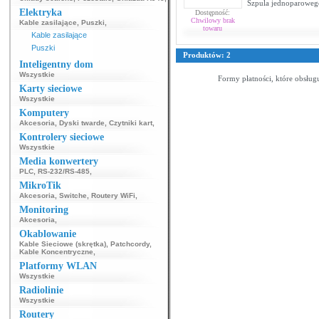
Szpula jednoparowego
Elektryka
Dostępność:
Chwilowy brak
Kable zasilające
,
Puszki
,
towaru
Kable zasilające
Puszki
Produktów: 2
Inteligentny dom
Wszystkie
Formy płatności, które obsług
Karty sieciowe
Wszystkie
Komputery
Akcesoria
,
Dyski twarde
,
Czytniki kart
,
Kontrolery sieciowe
Wszystkie
Media konwertery
PLC
,
RS-232/RS-485
,
MikroTik
Akcesoria
,
Switche
,
Routery WiFi
,
Monitoring
Akcesoria
,
Okablowanie
Kable Sieciowe (skrętka)
,
Patchcordy
,
Kable Koncentryczne
,
Platformy WLAN
Wszystkie
Radiolinie
Wszystkie
Routery