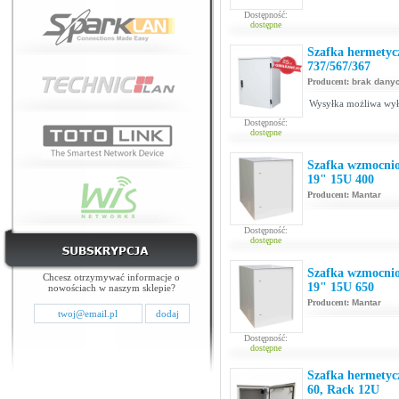
Dostępność:
dostępne
Szafka hermetyc
737/567/367
Producent:
brak dany
Wysyłka możliwa wyłąc
Dostępność:
dostępne
Szafka wzmocnio
19" 15U 400
Producent:
Mantar
Dostępność:
dostępne
Szafka wzmocnio
Chcesz otrzymywać informacje o
19" 15U 650
nowościach w naszym sklepie?
Producent:
Mantar
Dostępność:
dostępne
Szafka hermetyc
60, Rack 12U