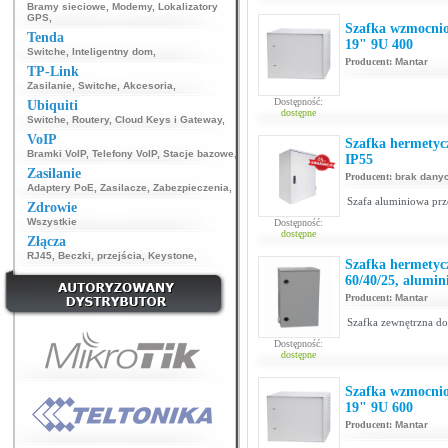
Bramy sieciowe
,
Modemy
,
Lokalizatory
GPS
,
Szafka wzmocnio
Tenda
19" 9U 400
Switche
,
Inteligentny dom
,
Producent:
Mantar
TP-Link
Zasilanie
,
Switche
,
Akcesoria
,
Dostępność:
Ubiquiti
dostępne
Switche
,
Routery
,
Cloud Keys i Gateway
,
VoIP
Szafka hermetyc
Bramki VoIP
,
Telefony VoIP
,
Stacje bazowe
,
IP55
Zasilanie
Producent:
brak dany
Adaptery PoE
,
Zasilacze
,
Zabezpieczenia
,
Szafa aluminiowa pr
Zdrowie
Wszystkie
Dostępność:
dostępne
Złącza
RJ45
,
Beczki, przejścia
,
Keystone
,
Szafka hermetyc
60/40/25, alumin
Producent:
Mantar
Szafka zewnętrzna do
Dostępność:
dostępne
Szafka wzmocnio
19" 9U 600
Producent:
Mantar