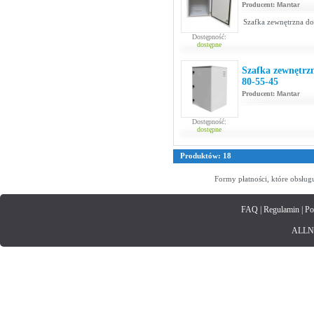
Producent:
Mantar
Szafka zewnętrzna d
Dostępność:
dostępne
Szafka zewnętrzn
80-55-45
Producent:
Mantar
Dostępność:
dostępne
Produktów: 18
Formy płatności, które obsług
FAQ
|
Regulamin
|
Po
ALLNET