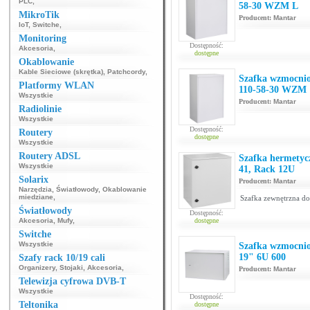
PLC
,
58-30 WZM L
MikroTik
Producent:
Mantar
IoT
,
Switche
,
Monitoring
Dostępność:
Akcesoria
,
dostępne
Okablowanie
Kable Sieciowe (skrętka)
,
Patchcordy
,
Szafka wzmocnio
Platformy WLAN
110-58-30 WZM
Wszystkie
Producent:
Mantar
Radiolinie
Wszystkie
Dostępność:
Routery
dostępne
Wszystkie
Routery ADSL
Szafka hermetyc
Wszystkie
41, Rack 12U
Solarix
Producent:
Mantar
Narzędzia
,
Światłowody
,
Okablowanie
miedziane
,
Szafka zewnętrzna d
Światłowody
Dostępność:
Akcesoria
,
Mufy
,
dostępne
Switche
Wszystkie
Szafka wzmocnio
19" 6U 600
Szafy rack 10/19 cali
Organizery
,
Stojaki
,
Akcesoria
,
Producent:
Mantar
Telewizja cyfrowa DVB-T
Wszystkie
Dostępność:
Teltonika
dostępne