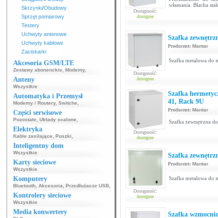
włamania. Blacha stal
Skrzynki/Obudowy
Dostępność:
Sprzęt pomiarowy
dostępne
Testery
Uchwyty antenowe
Szafka zewnętrz
Uchwyty kablowe
Producent:
Mantar
Zaciskarki
Szafka metalowa do m
Akcesoria GSM/LTE
Zestawy abonenckie
,
Modemy
,
Dostępność:
Anteny
dostępne
Wszystkie
Szafka hermetyc
Automatyka i Przemysł
41, Rack 9U
Modemy / Routery
,
Switche
,
Producent:
Mantar
Części serwisowe
Pozostałe
,
Układy scalone
,
Szafka zewnętrzna d
Elektryka
Dostępność:
Kable zasilające
,
Puszki
,
dostępne
Inteligentny dom
Wszystkie
Szafka zewnętrz
Karty sieciowe
Producent:
Mantar
Wszystkie
Komputery
Szafka metalowa do m
Bluetooth
,
Akcesoria
,
Przedłużacze USB
,
Dostępność:
Kontrolery sieciowe
dostępne
Wszystkie
Media konwertery
Szafka wzmocnio