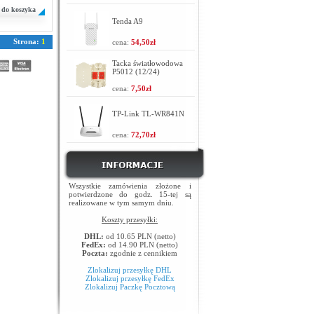
do koszyka
Tenda A9
Strona:
1
cena:
54,50zł
Tacka światłowodowa
P5012 (12/24)
cena:
7,50zł
TP-Link TL-WR841N
cena:
72,70zł
Wszystkie zamówienia złożone i
potwierdzone do godz. 15-tej są
realizowane w tym samym dniu.
Koszty przesyłki:
DHL:
od 10.65 PLN (netto)
FedEx:
od 14.90 PLN (netto)
Poczta:
zgodnie z cennikiem
Zlokalizuj przesyłkę DHL
Zlokalizuj przesyłkę FedEx
Zlokalizuj Paczkę Pocztową