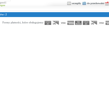
ępność:
szczegóły
do przechowalni
tępne
tów: 2
Formy płatności, które obsługujemy: