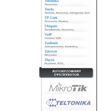
Teltonika
Akcesoria
,
Tenda
Switche
,
Akcesoria
,
Inteligentny dom
,
TP-Link
Akcesoria
,
Routery
,
Ubiquiti
Światłowody
,
Akcesoria
,
VoIP
Centrale VoIP
,
Zasilanie
Zabezpieczenia
,
Kontrolery
,
Zdrowie
Wszystkie
Złącza
Keystone
,
RJ11
,