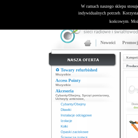
ALLNET.PL Sieci bezprzewodowe - generalny dyst
W ramach naszego sklepu stosuj
indywidualnych potrzeb. Korzysta
końcowym. Może
Nowości
Promocj
Kategori
Produce
♻️ Towary refurbished
Wszystkie
Access Pointy
Wszystkie
Akcesoria
Cybanty/Obejmy
,
Sprzęt pomiarowy
,
Uchwyty antenowe
,
Cybanty/Obejmy
Dost
dos
Dławiki
Instalacje odciągowe
Izolacje
Kołki
Opaski zaciskowe
Ściągacze izolacji