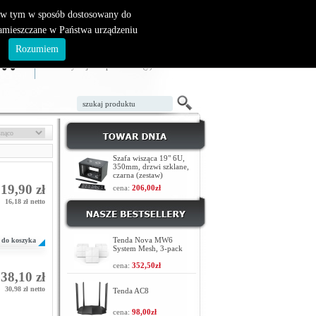
, w tym w sposób dostosowany do
zamieszczane w Państwa urządzeniu
ZAŁÓŻ KONTO
LOGOWANIE
.
Rozumiem
TWÓJ KOSZYK
W koszyku jest 0 produktów(y)
Szafa wisząca 19" 6U,
350mm, drzwi szklane,
czarna (zestaw)
19,90 zł
cena:
206,00zł
16,18 zł netto
Tenda Nova MW6
do koszyka
System Mesh, 3-pack
cena:
352,50zł
38,10 zł
30,98 zł netto
Tenda AC8
cena:
98,00zł