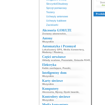
Dost
Skrzynki/Obudowy
dos
Sprzęt pomiarowy
Testery
Produk
Uchwyty antenowe
Uchwyty kablowe
Zaciskarki
Akcesoria GSM/LTE
Zestawy abonenckie
,
Anteny
Wszystkie
Automatyka i Przemysł
Lokalizatory GPS
,
Media konwertery
,
Modemy / Routery
,
Części serwisowe
Układy scalone
,
Pozostałe
,
Gniazda RJ45
,
Elektryka
Kable zasilające
,
Puszki
,
Inteligentny dom
Wszystkie
Karty sieciowe
Wszystkie
Komputery
Akcesoria
,
Myszy
,
Dyski twarde
,
Kontrolery sieciowe
Wszystkie
Media konwertery