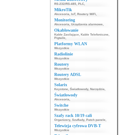
RS-232/RS-485
,
PLC
,
MikroTik
Akcesoria
,
IoT
,
Routery WiFi
,
Monitoring
Akcesoria
,
Urządzenia alarmowe
,
Okablowanie
Kable Zasilające
,
Kable Telefoniczne
,
Pigtaile
,
Platformy WLAN
Wszystkie
Radiolinie
Wszystkie
Routery
Wszystkie
Routery ADSL
Wszystkie
Solarix
Keystone
,
Światłowody
,
Narzędzia
,
Światłowody
Akcesoria
,
Switche
Wszystkie
Szafy rack 10/19 cali
Organizery
,
Szuflady
,
Patch panele
,
Telewizja cyfrowa DVB-T
Wszystkie