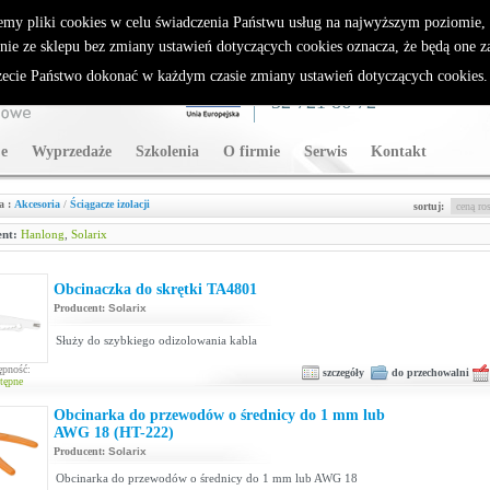
rybutor Sparklan
emy pliki cookies w celu świadczenia Państwu usług na najwyższym poziomie
nie ze sklepu bez zmiany ustawień dotyczących cookies oznacza, że będą one 
cie Państwo dokonać w każdym czasie zmiany ustawień dotyczących cookies
WSPARCIE TECHNICZNE
32 721 86 72
e
Wyprzedaże
Szkolenia
O firmie
Serwis
Kontakt
a :
Akcesoria
/
Ściągacze izolacji
sortuj:
nt:
Hanlong
,
Solarix
Obcinaczka do skrętki TA4801
Producent:
Solarix
Służy do szybkiego odizolowania kabla
ępność:
szczegóły
do przechowalni
tępne
Obcinarka do przewodów o średnicy do 1 mm lub
AWG 18 (HT-222)
Producent:
Solarix
Obcinarka do przewodów o średnicy do 1 mm lub AWG 18