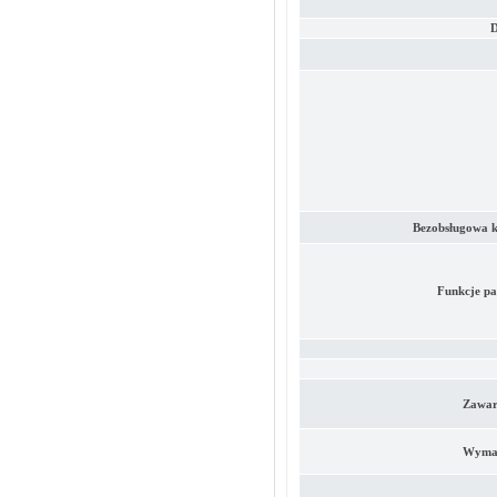
D
Bezobsługowa k
Funkcje pa
Zawar
Wymag