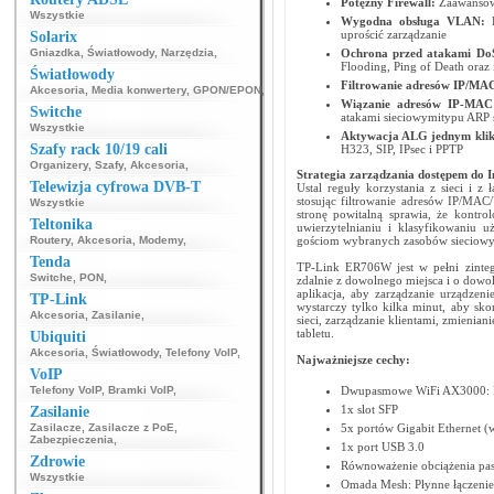
Potężny Firewall:
Zaawansowa
Wszystkie
Wygodna obsługa VLAN:
P
uprościć zarządzanie
Solarix
Gniazdka
,
Światłowody
,
Narzędzia
,
Ochrona przed atakami D
Flooding, Ping of Death oraz 
Światłowody
Filtrowanie adresów IP/M
Akcesoria
,
Media konwertery
,
GPON/EPON
,
Wiązanie adresów IP-MA
Switche
atakami sieciowymitypu ARP 
Wszystkie
Aktywacja ALG jednym klik
Szafy rack 10/19 cali
H323, SIP, IPsec i PPTP
Organizery
,
Szafy
,
Akcesoria
,
Strategia zarządzania dostępem do I
Telewizja cyfrowa DVB-T
Ustal reguły korzystania z sieci i z
stosując filtrowanie adresów IP/MAC/
Wszystkie
stronę powitalną sprawia, że kontro
Teltonika
uwierzytelnianiu i klasyfikowaniu 
Routery
,
Akcesoria
,
Modemy
,
gościom wybranych zasobów sieciowy
Tenda
TP-Link ER706W jest w pełni zinte
Switche
,
PON
,
zdalnie z dowolnego miejsca i o dowol
aplikacja, aby zarządzanie urządzen
TP-Link
wystarczy tylko kilka minut, aby sk
Akcesoria
,
Zasilanie
,
sieci, zarządzanie klientami, zmieni
tabletu.
Ubiquiti
Akcesoria
,
Światłowody
,
Telefony VoIP
,
Najważniejsze cechy:
VoIP
Telefony VoIP
,
Bramki VoIP
,
Dwupasmowe WiFi AX3000: D
1x slot SFP
Zasilanie
Zasilacze
,
Zasilacze z PoE
,
5x portów Gigabit Ethernet
Zabezpieczenia
,
1x port USB 3.0
Zdrowie
Równoważenie obciążenia pa
Wszystkie
Omada Mesh: Płynne łączeni