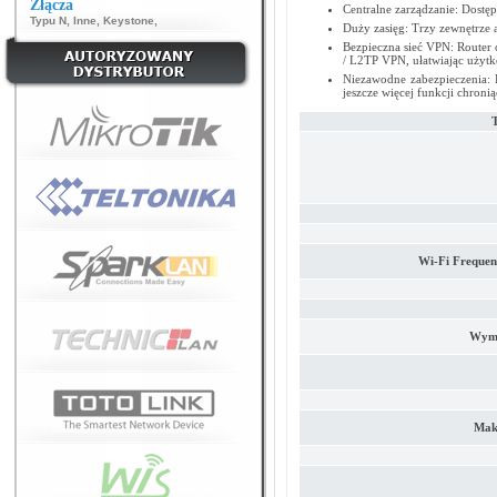
Złącza
Centralne zarządzanie: Dostę
Typu N
,
Inne
,
Keystone
,
Duży zasięg: Trzy zewnętrze a
Bezpieczna sieć VPN: Router 
/ L2TP VPN, ułatwiając użyt
Niezawodne zabezpieczenia: 
jeszcze więcej funkcji chroni
Wi-Fi Frequen
Wymi
Maks