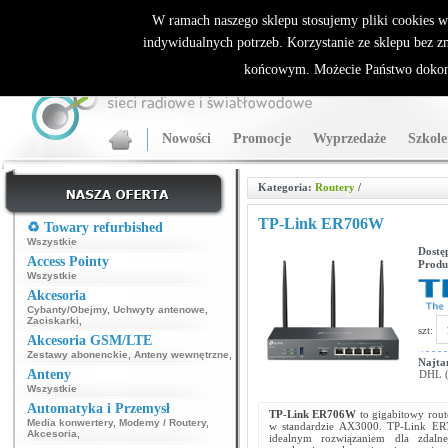
ALLNET.PL Sieci bezprzewodowe - generalny dystrybutor Sparklan
W ramach naszego sklepu stosujemy pliki cookies 
indywidualnych potrzeb. Korzystanie ze sklepu bez z
końcowym. Możecie Państwo dokona
Nowości
Promocje
Wyprzedaże
Szkole
Kategoria:
Routery
/
TP-Link ER706W
♻️ Towary refurbished
Wszystkie
Dostę
Access Pointy
Produ
Wszystkie
Akcesoria
Cybanty/Obejmy
,
Uchwyty antenowe
,
Zaciskarki
,
szt:
Akcesoria GSM/LTE
Zestawy abonenckie
,
Anteny wewnętrzne
,
Najta
Anteny
DHL (p
Wszystkie
Automatyka i Przemysł
TP-Link
ER706W
to gigabitowy rou
Media konwertery
,
Modemy / Routery
,
w standardzie AX3000. TP-Link ER7
Akcesoria
,
idealnym rozwiązaniem dla zdalne