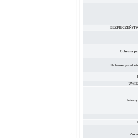
BEZPIECZEŃSTW
Ochrona pr
Ochrona przed at
UWIE
Uwierzyt
Zarzą