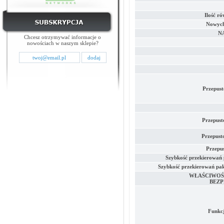
Ilość ró
Nowych 
NA
Chcesz otrzymywać informacje o
nowościach w naszym sklepie?
Przepust
Przepus
Przepus
Przepu
Szybkość przekierowań 
Szybkość przekierowań pak
WŁAŚCIWOŚC
BEZ
Funkc