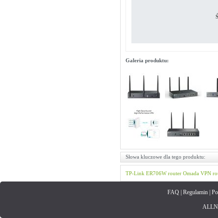
Ś
Galeria produktu:
Słowa kluczowe dla tego produktu:
TP-Link
ER706W
router
Omada
VPN ro
FAQ
|
Regulamin
|
Po
ALLNET