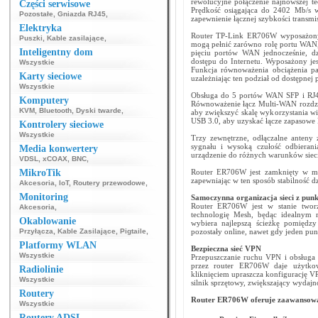
rewolucyjne połączenie najnowszej 
Części serwisowe
Prędkość osiągająca do 2402 Mb/s
Pozostałe
,
Gniazda RJ45
,
zapewnienie łącznej szybkości transmis
Elektryka
Router TP-Link ER706W wyposażony j
Puszki
,
Kable zasilające
,
mogą pełnić zarówno rolę portu WAN,
Inteligentny dom
pięciu portów WAN jednocześnie, dz
dostępu do Internetu. Wyposażony j
Wszystkie
Funkcja równoważenia obciążenia p
Karty sieciowe
uzależniając ten podział od dostępne
Wszystkie
Obsługa do 5 portów WAN SFP i RJ45
Komputery
Równoważenie łącz Multi‑WAN rozdzi
KVM
,
Bluetooth
,
Dyski twarde
,
aby zwiększyć skalę wykorzystania 
USB 3.0, aby uzyskać łącze zapasow
Kontrolery sieciowe
Wszystkie
Trzy zewnętrzne, odłączalne anteny 
sygnału i wysoką czułość odbieran
Media konwertery
urządzenie do różnych warunków siec
VDSL
,
xCOAX
,
BNC
,
MikroTik
Router ER706W jest zamknięty w me
zapewniając w ten sposób stabilność dz
Akcesoria
,
IoT
,
Routery przewodowe
,
Monitoring
Samoczynna organizacja sieci z pu
Router ER706W jest w stanie twor
Akcesoria
,
technologię Mesh, będąc idealnym r
Okablowanie
wybiera najlepszą ścieżkę pomię
Przyłącza
,
Kable Zasilające
,
Pigtaile
,
pozostały online, nawet gdy jeden pun
Platformy WLAN
Bezpieczna sieć VPN
Wszystkie
Przepuszczanie ruchu VPN i obsługa
przez router ER706W daje użytko
Radiolinie
kliknięciem upraszcza konfigurację 
Wszystkie
silnik sprzętowy, zwiększający wydaj
Routery
Router ER706W oferuje zaawansowane
Wszystkie
Routery ADSL