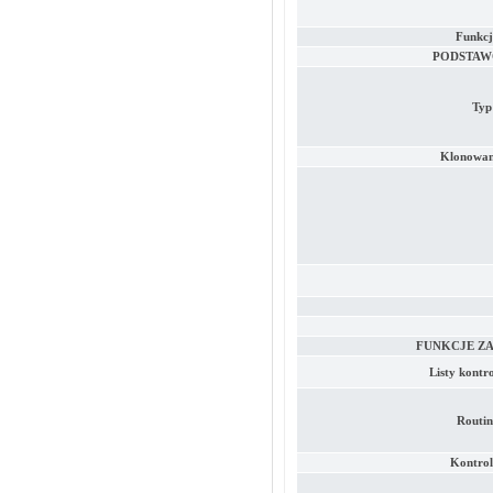
Funkcj
PODSTAW
Typ
Klonowan
FUNKCJE Z
Listy kontr
Routi
Kontrol