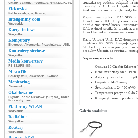
sprawdza się podczas połączeń na ni
Układy scalone
,
Pozostałe
,
Gniazda RJ45
,
transmisji do 10 Gb/s. Ubiquiti U
Elektryka
Unifi umieszczone wewnątrz szafy Rac
Kable zasilające
,
Puszki
,
Pasywne zespoły kabli DAC SFP+ są 
Inteligentny dom
Fiber Channel 10G. Dzięki modułom 
Wszystkie
portów, zmniejszać koszty konfiguracj
DAC o dużej prędkości spełniają, a 
Karty sieciowe
Fiber Channel w zakresie wydajności i
Wszystkie
Kable Ubiquiti UniFi DAC dostępne 
Komputery
miedziane 10G SFP+ obsługują gigabi
Bluetooth
,
Akcesoria
,
Przedłużacze USB
,
SFP+ z bezpośrednim podłączeniem są
Kontrolery sieciowe
produkty Ubiquiti do routingu i przeł
Wszystkie
Najważniejsze cechy:
Media konwertery
RS-232/RS-485
,
Obsługa 10 Gigabit Etherne
MikroTik
Kabel miedziany Small Form-f
Routery WiFi
,
Akcesoria
,
Switche
,
Aktywny zespół kabli z prędko
Monitoring
Długośc kabla 3 metry
Akcesoria
,
Średnica kabla 24 / 30 AWG
Okablowanie
Temperatura pracy: od 0 do 
Pigtaile
,
Kable Sieciowe (skrętka)
,
Kable
Kompatybilność z przełączni
Koncentryczne
,
Platformy WLAN
Galeria produktu:
Wszystkie
Radiolinie
Wszystkie
Routery
Wszystkie
Routery ADSL