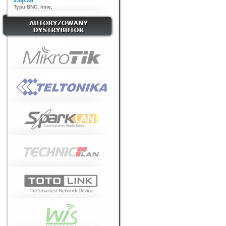
Typu BNC
,
Inne
,