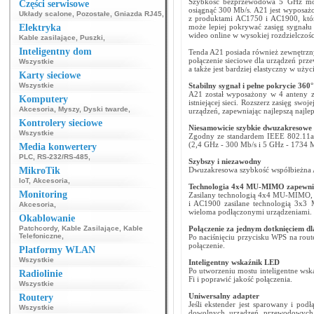
Szybkość bezprzewodowa 5 GHz mo
Części serwisowe
osiągnąć 300 Mb/s. A21 jest wyposa
Układy scalone
,
Pozostałe
,
Gniazda RJ45
,
z produktami AC1750 i AC1900, któr
Elektryka
może lepiej pokrywać zasięg sygnał
wideo online w wysokiej rozdzielczośc
Kable zasilające
,
Puszki
,
Inteligentny dom
Tenda A21 posiada również zewnętrzny
połączenie sieciowe dla urządzeń prz
Wszystkie
a także jest bardziej elastyczny w użyc
Karty sieciowe
Wszystkie
Stabilny sygnał i pełne pokrycie 360°
A21 został wyposażony w 4 anteny z
Komputery
istniejącej sieci. Rozszerz zasięg s
Akcesoria
,
Myszy
,
Dyski twarde
,
urządzeń, zapewniając najlepszą najlep
Kontrolery sieciowe
Niesamowicie szybkie dwuzakresowe 
Wszystkie
Zgodny ze standardem IEEE 802.11a
(2,4 GHz - 300 Mb/s i 5 GHz - 1734 M
Media konwertery
PLC
,
RS-232/RS-485
,
Szybszy i niezawodny
MikroTik
Dwuzakresowa szybkość współbieżna A
IoT
,
Akcesoria
,
Technologia 4x4 MU-MIMO zapewniaj
Monitoring
Zasilany technologią 4x4 MU-MIMO, A
i AC1900 zasilane technologią 3x3 
Akcesoria
,
wieloma podłączonymi urządzeniami.
Okablowanie
Patchcordy
,
Kable Zasilające
,
Kable
Połączenie za jednym dotknięciem dla
Telefoniczne
,
Po naciśnięciu przycisku WPS na rout
połączenie.
Platformy WLAN
Wszystkie
Inteligentny wskaźnik LED
Po utworzeniu mostu inteligentne wsk
Radiolinie
Fi i poprawić jakość połączenia.
Wszystkie
Uniwersalny adapter
Routery
Jeśli ekstender jest sparowany i pod
Wszystkie
dowolnych urządzeń przewodowych, 