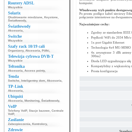
Routery ADSL
komputer.
Wszystkie
Wbudowany tryb punktu dostępowe
Solarix
Po prostu podłącz kabel sieciowy Et
połączenie internetowe na dwupasmo
Okablowanie miedziane
,
Keystone
,
Światłowody
,
Najważniejsze cechy:
Światłowody
Akcesoria
,
Zgodny ze standardem IEEE 
Switche
Prędkość WiFi do 2034 Mb/s 
Wszystkie
1x port Gigabit Ethernet
Szafy rack 10/19 cali
Technologia 4x4 MU-MIMO
Organizery
,
Akcesoria
,
Półki
,
4x zewnętrzne 3 dBi anteny
Telewizja cyfrowa DVB-T
300m2
Wszystkie
Dioda LED sygnalizująca siłę
Teltonika
Kompatybilny z większością 
Akcesoria
,
Access pointy
,
Prosta konfiguracja
Tenda
Switche
,
Inteligentny dom
,
Akcesoria
,
TP-Link
Akcesoria
,
Ubiquiti
Akcesoria
,
Monitoring
,
Światłowody
,
VoIP
Telefony VoIP
,
Stacje bazowe
,
Centrale
VoIP
,
Zasilanie
Zabezpieczenia
,
Kontrolery
,
Zdrowie
Standar