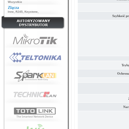
Wszystkie
Złącza
Inne
,
RJ45
,
Keystone
,
Szybkość pr
Tryb
Ochrona
Nar