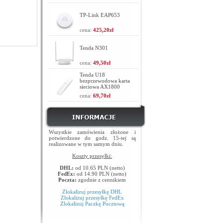
TP-Link EAP653
cena:
425,20zł
Tenda N301
cena:
49,50zł
Tenda U18
bezprzewodowa karta
sieciowa AX1800
cena:
69,70zł
Wszystkie zamówienia złożone i
potwierdzone do godz. 15-tej są
realizowane w tym samym dniu.
Koszty przesyłki:
DHL:
od 10.65 PLN (netto)
FedEx:
od 14.90 PLN (netto)
Poczta:
zgodnie z cennikiem
Zlokalizuj przesyłkę DHL
Zlokalizuj przesyłkę FedEx
Zlokalizuj Paczkę Pocztową