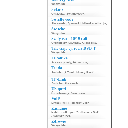
Wszystkie
Solarix
Gniazdka
,
Światłowody
,
Światłowody
Akcesoria
,
Spawarki
,
Mikrokanalizacja
,
Switche
Wszystkie
Szafy rack 10/19 cali
Organizery
,
Szuflady
,
Akcesoria
,
Telewizja cyfrowa DVB-T
Wszystkie
Teltonika
Access pointy
,
Akcesoria
,
Tenda
Switche
,
⚡ Tenda Money Back!
,
TP-Link
Switche
,
Akcesoria
,
Ubiquiti
Światłowody
,
Akcesoria
,
VoIP
Bramki VoIP
,
Telefony VoIP
,
Zasilanie
Kable zasilające
,
Zasilacze z PoE
,
Adaptery PoE
,
Zdrowie
Wszystkie