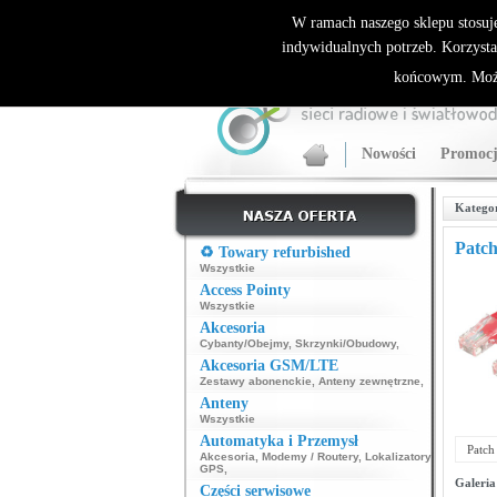
ALLNET.PL Sieci bezprzewodowe - generalny dyst
W ramach naszego sklepu stosuj
indywidualnych potrzeb. Korzysta
końcowym. Może
Nowości
Promocj
Katego
Patch
♻️ Towary refurbished
Wszystkie
Access Pointy
Wszystkie
Akcesoria
Cybanty/Obejmy
,
Skrzynki/Obudowy
,
Akcesoria GSM/LTE
Zestawy abonenckie
,
Anteny zewnętrzne
,
Anteny
Wszystkie
Automatyka i Przemysł
Patch
Akcesoria
,
Modemy / Routery
,
Lokalizatory
GPS
,
Galeria
Części serwisowe