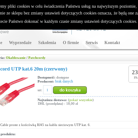
rybutor Sparklan
emy pliki cookies w celu świadczenia Państwu usług na najwyższym poziomie
nie ze sklepu bez zmiany ustawień dotyczących cookies oznacza, że będą one 
cie Państwo dokonać w każdym czasie zmiany ustawień dotyczących cookies
WSPARCIE TECHNICZNE
32 721 86 72
e
Wyprzedaże
Szkolenia
O firmie
Serwis
Kontakt
ria:
Okablowanie
/
Patchcordy
cord UTP kat.6 20m (czerwony)
23
Dostępność:
dostępne
19,
brak danych
Producent:
szt:
Najtańsza dostawa:
(
pokaż wszystkie
)
DHL (przedpłata) - 18,00 zł
 Cable proste z końcówką RJ45 na kablu sieciowym UTP kat. 6.
 produktu: