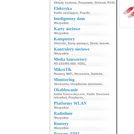
Układy scalone
,
Pozostałe
,
Gniazda RJ45
,
Elektryka
Kable zasilające
,
Puszki
,
Inteligentny dom
Wszystkie
Karty sieciowe
Wszystkie
Komputery
Głośniki
,
Karty pamięci
,
Dyski twarde
,
Kontrolery sieciowe
Wszystkie
Media konwertery
RS-232/RS-485
,
VDSL
,
MikroTik
Routery WiFi
,
Akcesoria
,
Switche
,
Monitoring
Akcesoria
,
Urządzenia alarmowe
,
Okablowanie
Kable Koncentryczne
,
Kable Sieciowe
(skrętka)
,
Przyłącza
,
Platformy WLAN
Wszystkie
Radiolinie
Wszystkie
Routery
Wszystkie
Routery ADSL