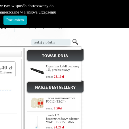
, w tym w sposób dostosowany do
zamieszczane w Państwa urządzeniu
ZAŁÓŻ KONTO
LOGOWANIE
.
Rozumiem
TWÓJ KOSZYK
W koszyku jest 0 produktów(y)
,40 zł
Organizer kabli poziomy
1U, grzebieniowy
02 zł netto
cena:
23,10zł
Tacka światłowodowa
P5012 (12/24)
cena:
7,50zł
Tenda U2
bezprzewodowy adapter
Wi-Fi USB 150 Mb/s
cena:
24,20zł