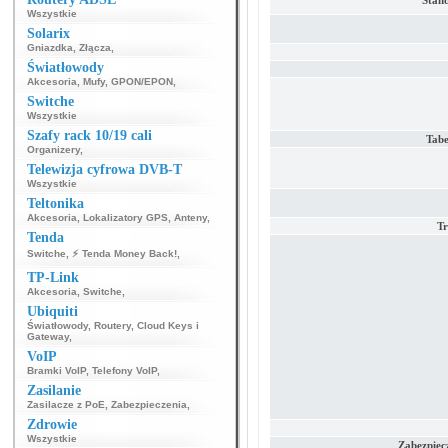
Stand
Wszystkie
Solarix
Gniazdka
,
Złącza
,
Światłowody
Akcesoria
,
Mufy
,
GPON/EPON
,
Switche
Wszystkie
Szafy rack 10/19 cali
Tab
Organizery
,
Telewizja cyfrowa DVB-T
Wszystkie
Teltonika
Akcesoria
,
Lokalizatory GPS
,
Anteny
,
Tr
Tenda
Switche
,
⚡ Tenda Money Back!
,
TP-Link
Akcesoria
,
Switche
,
Ubiquiti
Światłowody
,
Routery
,
Cloud Keys i
Gateway
,
VoIP
Bramki VoIP
,
Telefony VoIP
,
Zasilanie
Zasilacze z PoE
,
Zabezpieczenia
,
Zdrowie
Wszystkie
Zabezpiec