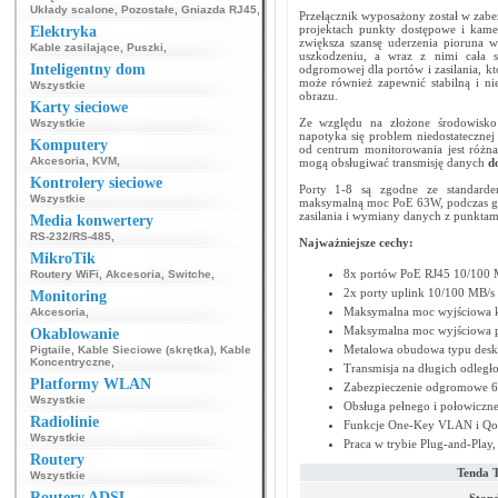
Układy scalone
,
Pozostałe
,
Gniazda RJ45
,
Przełącznik wyposażony został w zabe
projektach punkty dostępowe i kamer
Elektryka
zwiększa szansę uderzenia pioruna w
Kable zasilające
,
Puszki
,
uszkodzeniu, a wraz z nimi cała si
Inteligentny dom
odgromowej dla portów i zasilania, k
może również zapewnić stabilną i ni
Wszystkie
obrazu.
Karty sieciowe
Ze względu na złożone środowisko 
Wszystkie
napotyka się problem niedostatecznej 
Komputery
od centrum monitorowania jest różna.
Akcesoria
,
KVM
,
mogą obsługiwać transmisję danych
d
Kontrolery sieciowe
Porty 1-8 są zgodne ze standardem
Wszystkie
maksymalną moc PoE 63W, podczas gd
zasilania i wymiany danych z punkta
Media konwertery
RS-232/RS-485
,
Najważniejsze cechy:
MikroTik
8x portów PoE RJ45 10/100 Mb
Routery WiFi
,
Akcesoria
,
Switche
,
2x porty uplink 10/100 MB/s
Monitoring
Maksymalna moc wyjściowa k
Akcesoria
,
Maksymalna moc wyjściowa p
Okablowanie
Metalowa obudowa typu desk
Pigtaile
,
Kable Sieciowe (skrętka)
,
Kable
Koncentryczne
,
Transmisja na długich odległo
Platformy WLAN
Zabezpieczenie odgromowe 
Wszystkie
Obsługa pełnego i połowicz
Radiolinie
Funkcje One-Key VLAN i Qo
Wszystkie
Praca w trybie Plug-and-Play,
Routery
Tenda 
Wszystkie
Routery ADSL