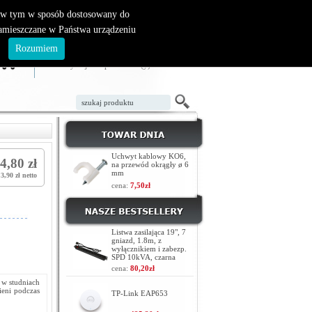
, w tym w sposób dostosowany do
zamieszczane w Państwa urządzeniu
ZAŁÓŻ KONTO
LOGOWANIE
.
Rozumiem
TWÓJ KOSZYK
W koszyku jest 0 produktów(y)
Uchwyt kablowy KO6,
4,80 zł
na przewód okrągły ø 6
mm
3,90 zł netto
cena:
7,50zł
Listwa zasilająca 19", 7
gniazd, 1.8m, z
wyłącznikiem i zabezp.
SPD 10kVA, czarna
cena:
80,20zł
ą w studniach
ieni podczas
TP-Link EAP653