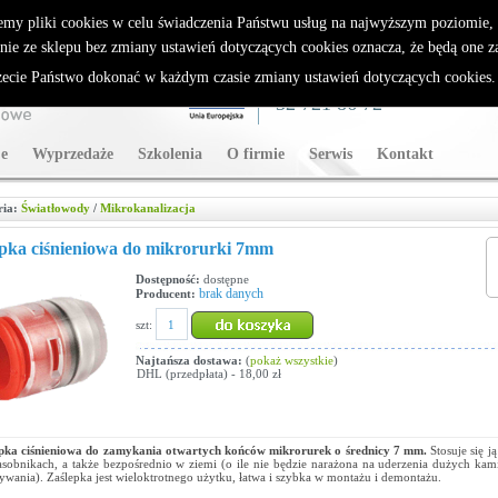
rybutor Sparklan
emy pliki cookies w celu świadczenia Państwu usług na najwyższym poziomie
nie ze sklepu bez zmiany ustawień dotyczących cookies oznacza, że będą one 
cie Państwo dokonać w każdym czasie zmiany ustawień dotyczących cookies
WSPARCIE TECHNICZNE
32 721 86 72
e
Wyprzedaże
Szkolenia
O firmie
Serwis
Kontakt
ria:
Światłowody
/
Mikrokanalizacja
pka ciśnieniowa do mikrorurki 7mm
Dostępność:
dostępne
brak danych
Producent:
szt:
Najtańsza dostawa:
(
pokaż wszystkie
)
DHL (przedpłata) - 18,00 zł
pka ciśnieniowa do zamykania otwartych końców mikrorurek o średnicy 7 mm.
Stosuje się j
asobnikach, a także bezpośrednio w ziemi (o ile nie będzie narażona na uderzenia dużych kam
ywania). Zaślepka jest wieloktrotnego użytku, łatwa i szybka w montażu i demontażu.