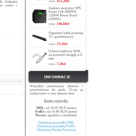
cena:
425,20zł
ki. Zaślepka
cie wodo- i
Zasilacz awaryjny UPS
Green Cell 2000VA
1200W Power Proof
(UPS05)
cena:
546,60zł
Organizer kabli poziomy
1U, grzebieniowy
cena:
23,10zł
Uchwyt kablowy KO6,
na przewód okrągły ø 6
mm
cena:
7,50zł
Wszystkie zamówienia złożone i
potwierdzone do godz. 15-tej są
realizowane w tym samym dniu.
Koszty przesyłki:
DHL:
od 10.65 PLN (netto)
FedEx:
od 14.90 PLN (netto)
Poczta:
zgodnie z cennikiem
Zlokalizuj przesyłkę DHL
Zlokalizuj przesyłkę FedEx
Zlokalizuj Paczkę Pocztową