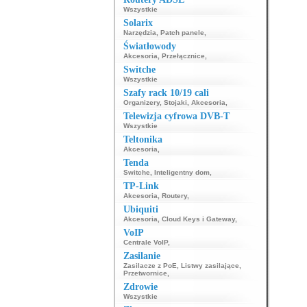
Wszystkie
Solarix
Narzędzia
,
Patch panele
,
Światłowody
Akcesoria
,
Przełącznice
,
Switche
Wszystkie
Szafy rack 10/19 cali
Organizery
,
Stojaki
,
Akcesoria
,
Telewizja cyfrowa DVB-T
Wszystkie
Teltonika
Akcesoria
,
Tenda
Switche
,
Inteligentny dom
,
TP-Link
Akcesoria
,
Routery
,
Ubiquiti
Akcesoria
,
Cloud Keys i Gateway
,
VoIP
Centrale VoIP
,
Zasilanie
Zasilacze z PoE
,
Listwy zasilające
,
Przetwornice
,
Zdrowie
Wszystkie