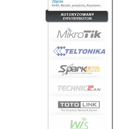
Złącza
RJ45
,
Beczki, przejścia
,
Keystone
,