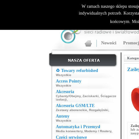
ALLNET.PL Sieci bezprzewodowe - generalny dyst
W ramach naszego sklepu stosuj
indywidualnych potrzeb. Korzysta
końcowym. Może
Nowości
Promocj
Katego
Zaśle
♻️ Towary refurbished
Wszystkie
Access Pointy
Wszystkie
Akcesoria
Cybanty/Obejmy
,
Zaciskarki
,
Ściągacze
izolacji
,
Akcesoria GSM/LTE
Zestawy abonenckie
,
Rozgałęźniki
,
Anteny
Wszystkie
Zaśle
Automatyka i Przemysł
lub z
Media konwertery
,
Modemy / Routery
,
zasyp
Części serwisowe