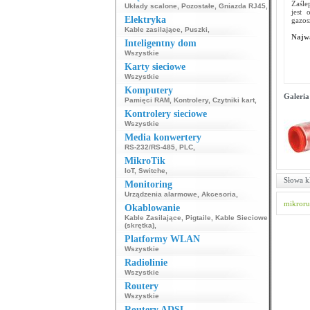
Zaśl
Układy scalone
,
Pozostałe
,
Gniazda RJ45
,
jest 
Elektryka
gazos
Kable zasilające
,
Puszki
,
Najwa
Inteligentny dom
Wszystkie
Karty sieciowe
Wszystkie
Komputery
Galeria
Pamięci RAM
,
Kontrolery
,
Czytniki kart
,
Kontrolery sieciowe
Wszystkie
Media konwertery
RS-232/RS-485
,
PLC
,
MikroTik
IoT
,
Switche
,
Słowa k
Monitoring
Urządzenia alarmowe
,
Akcesoria
,
mikroru
Okablowanie
Kable Zasilające
,
Pigtaile
,
Kable Sieciowe
(skrętka)
,
Platformy WLAN
Wszystkie
Radiolinie
Wszystkie
Routery
Wszystkie
Routery ADSL