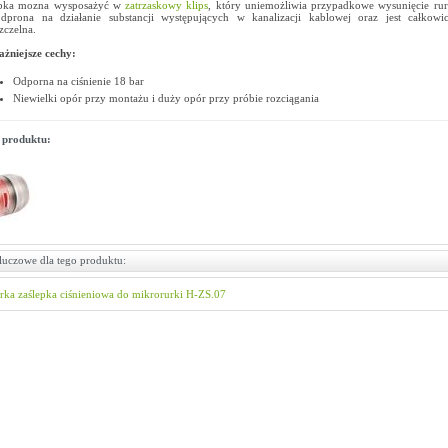
epka mozna wysposażyć w
zatrzaskowy klips
, który uniemożliwia przypadkowe wysunięcie rur
odprona na działanie substancji występujących w kanalizacji kablowej oraz jest całkowi
zczelna.
żniejsze cechy:
Odporna na ciśnienie 18 bar
Niewielki opór przy montażu i duży opór przy próbie rozciągania
 produktu:
luczowe dla tego produktu:
rka
zaślepka ciśnieniowa do mikrorurki
H-ZS.07