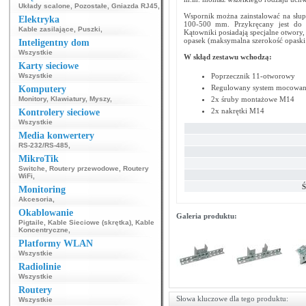
Układy scalone
,
Pozostałe
,
Gniazda RJ45
,
Wspornik można zainstalować na słu
Elektryka
100-500 mm. Przykręcany jest do
Kable zasilające
,
Puszki
,
Kątowniki posiadają specjalne otwory
opasek (maksymalna szerokość opask
Inteligentny dom
Wszystkie
W skłąd zestawu wchodzą:
Karty sieciowe
Wszystkie
Poprzecznik 11-otworowy
Regulowany system mocowani
Komputery
Monitory
,
Klawiatury
,
Myszy
,
2x śruby montażowe M14
2x nakrętki M14
Kontrolery sieciowe
Wszystkie
Media konwertery
RS-232/RS-485
,
MikroTik
Switche
,
Routery przewodowe
,
Routery
WiFi
,
Ś
Monitoring
Akcesoria
,
Okablowanie
Galeria produktu:
Pigtaile
,
Kable Sieciowe (skrętka)
,
Kable
Koncentryczne
,
Platformy WLAN
Wszystkie
Radiolinie
Wszystkie
Routery
Słowa kluczowe dla tego produktu:
Wszystkie