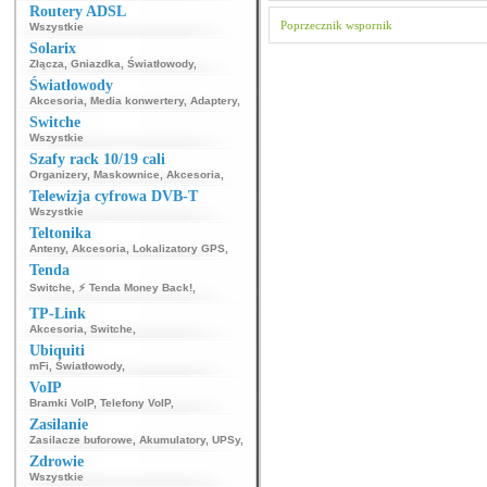
Routery ADSL
Poprzecznik
wspornik
Wszystkie
Solarix
Złącza
,
Gniazdka
,
Światłowody
,
Światłowody
Akcesoria
,
Media konwertery
,
Adaptery
,
Switche
Wszystkie
Szafy rack 10/19 cali
Organizery
,
Maskownice
,
Akcesoria
,
Telewizja cyfrowa DVB-T
Wszystkie
Teltonika
Anteny
,
Akcesoria
,
Lokalizatory GPS
,
Tenda
Switche
,
⚡ Tenda Money Back!
,
TP-Link
Akcesoria
,
Switche
,
Ubiquiti
mFi
,
Światłowody
,
VoIP
Bramki VoIP
,
Telefony VoIP
,
Zasilanie
Zasilacze buforowe
,
Akumulatory
,
UPSy
,
Zdrowie
Wszystkie