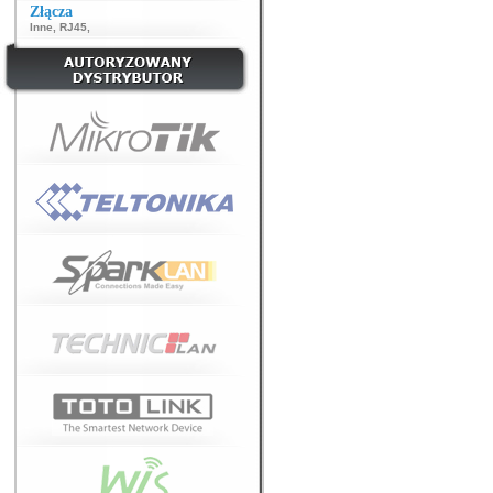
Złącza
Inne
,
RJ45
,