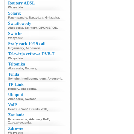
Routery ADSL
Wszystkie
Solarix
Patch panele
,
Narzędzia
,
Gniazdka
,
Światłowody
Akcesoria
,
Splittery
,
GPON/EPON
,
Switche
Wszystkie
Szafy rack 10/19 cali
Organizery
,
Akcesoria
,
Telewizja cyfrowa DVB-T
Wszystkie
Teltonika
Akcesoria
,
Routery
,
Tenda
Switche
,
Inteligentny dom
,
Akcesoria
,
TP-Link
Routery
,
Akcesoria
,
Ubiquiti
Akcesoria
,
Switche
,
VoIP
Centrale VoIP
,
Bramki VoIP
,
Zasilanie
Przetwornice
,
Adaptery PoE
,
Zabezpieczenia
,
Zdrowie
Wszystkie