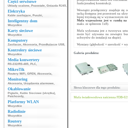
Części serwisowe
funkcjonalnej konstrukcji.
Układy scalone
,
Pozostałe
,
Gniazda RJ45
,
Wewnątrz przełącznicy znajduje się 
Elektryka
tacką dostępna jest przestrzeń na uk
Kable zasilające
,
Puszki
,
lepiej trzymają się w wyznaczonym mi
Mufa wyposażona jest w ramkę na 
Inteligentny dom
maks. ze spliterem 1x8).
Wszystkie
Karty sieciowe
Mufa wykonana jest z tworzywa sztuc
może być używana na zewnątrz budy
Wszystkie
uchwytów do instalacji na słupie).
Komputery
Wymiary (głębokość × szerokość × wy
Zasilacze
,
Akcesoria
,
Przedłużacze USB
,
Kontrolery sieciowe
Galeria produktu:
Wszystkie
Media konwertery
RS-232/RS-485
,
PLC
,
MikroTik
Routery WiFi
,
GPEN
,
Akcesoria
,
Monitoring
Akcesoria
,
Urządzenia alarmowe
,
Słowa kluczowe dla tego produktu:
Okablowanie
Pigtaile
,
Kable Sieciowe (skrętka)
,
Patchcordy
,
Mufa światłowodowa naścienna FDB-0
Platformy WLAN
Wszystkie
Radiolinie
Wszystkie
Routery
Wszystkie