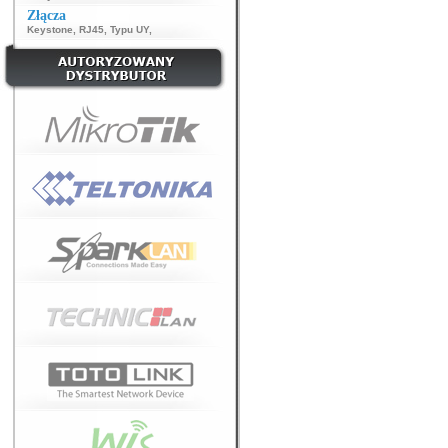
Złącza
Keystone
,
RJ45
,
Typu UY
,