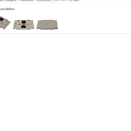
ry (długość × szerokość × wysokość): 155 × 93 × 10 mm.
 produktu: