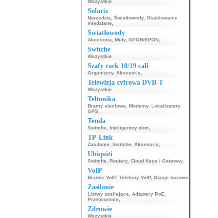
Wszystkie
Solarix
Narzędzia
,
Światłowody
,
Okablowanie
miedziane
,
Światłowody
Akcesoria
,
Mufy
,
GPON/EPON
,
Switche
Wszystkie
Szafy rack 10/19 cali
Organizery
,
Akcesoria
,
Telewizja cyfrowa DVB-T
Wszystkie
Teltonika
Bramy sieciowe
,
Modemy
,
Lokalizatory
GPS
,
Tenda
Switche
,
Inteligentny dom
,
TP-Link
Zasilanie
,
Switche
,
Akcesoria
,
Ubiquiti
Switche
,
Routery
,
Cloud Keys i Gateway
,
VoIP
Bramki VoIP
,
Telefony VoIP
,
Stacje bazowe
,
Zasilanie
Listwy zasilające
,
Adaptery PoE
,
Przetwornice
,
Zdrowie
Wszystkie