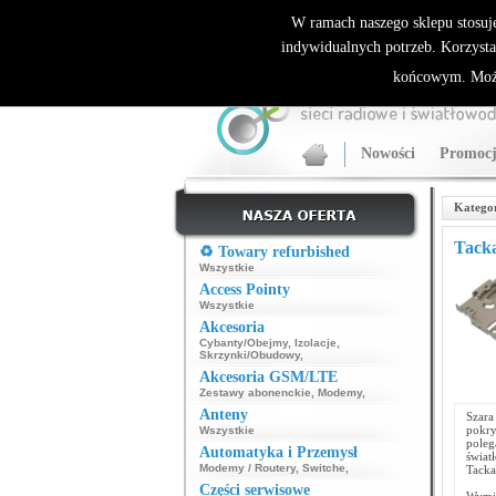
ALLNET.PL Sieci bezprzewodowe - generalny dyst
W ramach naszego sklepu stosuj
indywidualnych potrzeb. Korzysta
końcowym. Może
Nowości
Promocj
Katego
Tacka
♻️ Towary refurbished
Wszystkie
Access Pointy
Wszystkie
Akcesoria
Cybanty/Obejmy
,
Izolacje
,
Skrzynki/Obudowy
,
Akcesoria GSM/LTE
Zestawy abonenckie
,
Modemy
,
Anteny
Szar
pokry
Wszystkie
pole
Automatyka i Przemysł
świat
Modemy / Routery
,
Switche
,
Tacka
Części serwisowe