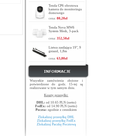
Tenda CP6 obrotowa
kamera do monitoringu
domowego
cena:
80,20zł
Tenda Nova MW6
System Mesh, 3-pack
cena:
352,50zł
Listwa zasilająca 19", 9
gniazd, 1,8m
cena:
63,80zł
Wszystkie zamówienia złożone i
potwierdzone do godz. 15-tej są
realizowane w tym samym dniu.
Koszty przesyłki:
DHL:
od 10.65 PLN (netto)
FedEx:
od 14.90 PLN (netto)
Poczta:
zgodnie z cennikiem
Zlokalizuj przesyłkę DHL
Zlokalizuj przesyłkę FedEx
Zlokalizuj Paczkę Pocztową