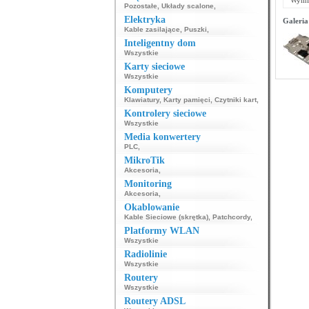
Wymia
Pozostałe
,
Układy scalone
,
Elektryka
Galeria
Kable zasilające
,
Puszki
,
Inteligentny dom
Wszystkie
Karty sieciowe
Wszystkie
Komputery
Klawiatury
,
Karty pamięci
,
Czytniki kart
,
Kontrolery sieciowe
Wszystkie
Media konwertery
PLC
,
MikroTik
Akcesoria
,
Monitoring
Akcesoria
,
Okablowanie
Kable Sieciowe (skrętka)
,
Patchcordy
,
Platformy WLAN
Wszystkie
Radiolinie
Wszystkie
Routery
Wszystkie
Routery ADSL