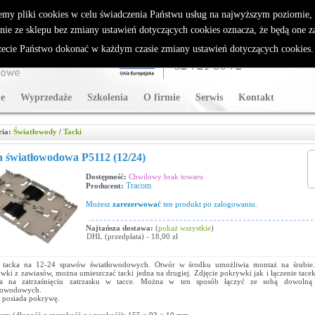
rybutor Sparklan
emy pliki cookies w celu świadczenia Państwu usług na najwyższym poziomie
nie ze sklepu bez zmiany ustawień dotyczących cookies oznacza, że będą one 
cie Państwo dokonać w każdym czasie zmiany ustawień dotyczących cookies
WSPARCIE TECHNICZNE
32 721 86 72
e
Wyprzedaże
Szkolenia
O firmie
Serwis
Kontakt
ria:
Światłowody
/
Tacki
 światłowodowa P5112 (12/24)
Dostępność:
Chwilowy brak towaru
Tracom
Producent:
Możesz
zarezerwować
ten produkt po zalogowaniu.
Najtańsza dostawa:
(
pokaż wszystkie
)
DHL (przedpłata) - 18,00 zł
a tacka na 12-24 spawów światłowodowych. Otwór w środku umożliwia montaż na śrubie.
wki z zawiasów, można umieszczać tacki jedna na drugiej. Zdjęcie pokrywki jak i łączenie tacek 
ga na zatrzaśnięciu zatrzasku w tacce. Można w ten sposób łączyć ze sobą dowolną 
łowodowych.
 posiada pokrywę.