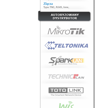
Złącza
Typu TNC
,
RJ45
,
Inne
,