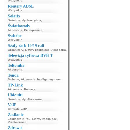
Wszystkie
Routery ADSL
Wszystkie
Solarix
Światłowody
,
Narzędzia
,
Światłowody
Akcesoria
,
Przełącznice
,
Switche
Wszystkie
Szafy rack 10/19 cali
Organizery
,
Listwy zasilające
,
Akcesoria
,
Telewizja cyfrowa DVB-T
Wszystkie
Teltonika
Akcesoria
,
Tenda
Switche
,
Akcesoria
,
Inteligentny dom
,
TP-Link
Akcesoria
,
Routery
,
Ubiquiti
Światłowody
,
Akcesoria
,
VoIP
Centrale VoIP
,
Zasilanie
Zasilacze z PoE
,
Listwy zasilające
,
Przetwornice
,
Zdrowie