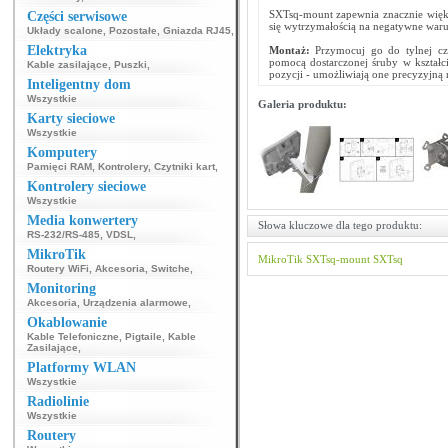
SXTsq-mount zapewnia znacznie więks
Części serwisowe
się wytrzymałością na negatywne warun
Układy scalone
,
Pozostałe
,
Gniazda RJ45
,
Elektryka
Montaż:
Przymocuj go do tylnej cz
pomocą dostarczonej śruby w kształci
Kable zasilające
,
Puszki
,
pozycji - umożliwiają one precyzyjną 
Inteligentny dom
Wszystkie
Galeria produktu:
Karty sieciowe
Wszystkie
Komputery
Pamięci RAM
,
Kontrolery
,
Czytniki kart
,
Kontrolery sieciowe
Wszystkie
Media konwertery
Słowa kluczowe dla tego produktu:
RS-232/RS-485
,
VDSL
,
MikroTik
MikroTik
SXTsq-mount
SXTsq
Routery WiFi
,
Akcesoria
,
Switche
,
Monitoring
Akcesoria
,
Urządzenia alarmowe
,
Okablowanie
Kable Telefoniczne
,
Pigtaile
,
Kable
Zasilające
,
Platformy WLAN
Wszystkie
Radiolinie
Wszystkie
Routery