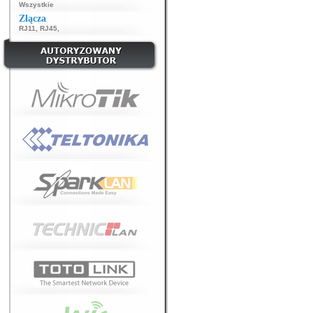
Wszystkie
Złącza
RJ11
,
RJ45
,