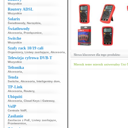
Wszystkie
Routery ADSL
Wszystkie
Solarix
Światłowody
,
Narzędzia
,
Światłowody
Akcesoria
,
Przełącznice
,
Switche
Wszystkie
Szafy rack 10/19 cali
Organizery
,
Listwy zasilające
,
Akcesoria
,
Słowa kluczowe dla tego produktu:
Telewizja cyfrowa DVB-T
Wszystkie
Miernik
tester
miernik uniwersalny
Uni-
Teltonika
Akcesoria
,
Tenda
Switche
,
Akcesoria
,
Inteligentny dom
,
TP-Link
Akcesoria
,
Routery
,
Ubiquiti
Akcesoria
,
Cloud Keys i Gateway
,
VoIP
Centrale VoIP
,
Zasilanie
Zasilacze z PoE
,
Listwy zasilające
,
Przetwornice
,