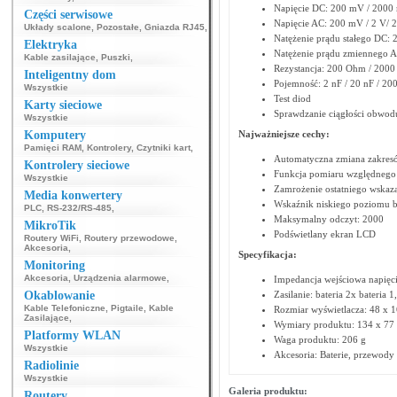
Napięcie DC: 200 mV / 2000 
Części serwisowe
Napięcie AC: 200 mV / 2 V/ 
Układy scalone
,
Pozostałe
,
Gniazda RJ45
,
Natężenie prądu stałego DC: 
Elektryka
Natężenie prądu zmiennego AC
Kable zasilające
,
Puszki
,
Rezystancja: 200 Ohm / 20
Inteligentny dom
Pojemność: 2 nF / 20 nF / 200
Wszystkie
Test diod
Karty sieciowe
Sprawdzanie ciągłości obwod
Wszystkie
Komputery
Najważniejsze cechy:
Pamięci RAM
,
Kontrolery
,
Czytniki kart
,
Automatyczna zmiana zakre
Kontrolery sieciowe
Funkcja pomiaru względnego 
Wszystkie
Zamrożenie ostatniego wskaz
Media konwertery
Wskaźnik niskiego poziomu ba
PLC
,
RS-232/RS-485
,
Maksymalny odczyt: 2000
MikroTik
Podświetlany ekran LCD
Routery WiFi
,
Routery przewodowe
,
Akcesoria
,
Specyfikacja:
Monitoring
Akcesoria
,
Urządzenia alarmowe
,
Impedancja wejściowa napięc
Okablowanie
Zasilanie: bateria 2x bateria 
Kable Telefoniczne
,
Pigtaile
,
Kable
Rozmiar wyświetlacza: 48 x 
Zasilające
,
Wymiary produktu: 134 x 77
Platformy WLAN
Waga produktu: 206 g
Wszystkie
Akcesoria: Baterie, przewody
Radiolinie
Wszystkie
Galeria produktu:
Routery