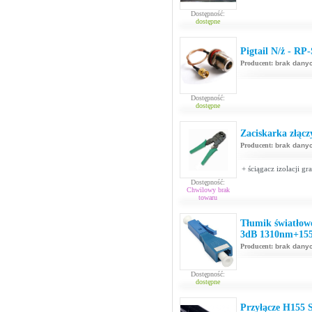
Dostępność:
dostępne
Pigtail N/ż - R
Producent:
brak dany
Dostępność:
dostępne
Zaciskarka złąc
Producent:
brak dany
+ ściągacz izolacji gra
Dostępność:
Chwilowy brak
towaru
Tłumik światło
3dB 1310nm+15
Producent:
brak dany
Dostępność:
dostępne
Przyłącze H155