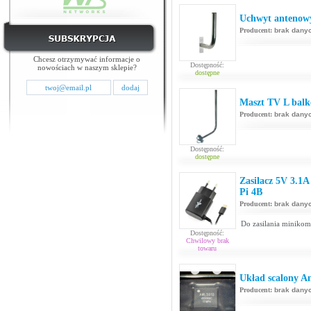
Uchwyt antenowy
Producent:
brak dany
Chcesz otrzymywać informacje o
Dostępność:
nowościach w naszym sklepie?
dostępne
Maszt TV L bal
Producent:
brak dany
Dostępność:
dostępne
Zasilacz 5V 3.1A
Pi 4B
Producent:
brak dany
Do zasilania minikom
Dostępność:
Chwilowy brak
towaru
Układ scalony A
Producent:
brak dany