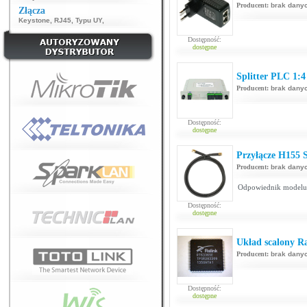
Producent:
brak dany
Złącza
Keystone
,
RJ45
,
Typu UY
,
Dostępność:
dostępne
Splitter PLC 1:4
Producent:
brak dany
Dostępność:
dostępne
Przyłącze H155
Producent:
brak dany
Odpowiednik model
Dostępność:
dostępne
Układ scalony R
Producent:
brak dany
Dostępność:
dostępne