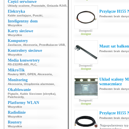
Części serwisowe
Układy scalone
,
Pozostałe
,
Gniazda RJ45
,
Elektryka
Przyłącze H155 
Kable zasilające
,
Puszki
,
Producent:
brak dany
Inteligentny dom
Wszystkie
Karty sieciowe
Dostępność:
dostępne
Wszystkie
Komputery
Zasilacze
,
Akcesoria
,
Przedłużacze USB
,
Maszt sat balkon
Kontrolery sieciowe
Producent:
brak dany
Wszystkie
Media konwertery
RS-232/RS-485
,
PLC
,
Dostępność:
dostępne
MikroTik
Routery WiFi
,
GPEN
,
Akcesoria
,
Układ scalony M
Monitoring
wzmaczniacz
Akcesoria
,
Urządzenia alarmowe
,
Producent:
brak dany
Okablowanie
Pigtaile
,
Kable Sieciowe (skrętka)
,
Patchcordy
,
Dostępność:
Platformy WLAN
dostępne
Wszystkie
Radiolinie
Przyłącze H155
Wszystkie
Producent:
brak dany
Routery
Najpopularnieszy typ 
Wszystkie
bezprzewodową