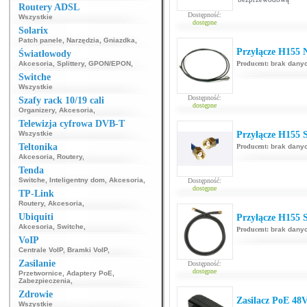
Routery ADSL
Dostępność:
Wszystkie
dostępne
Solarix
Patch panele
,
Narzędzia
,
Gniazdka
,
Przyłącze H155 
Światłowody
Akcesoria
,
Splittery
,
GPON/EPON
,
Producent:
brak dany
Switche
Wszystkie
Dostępność:
Szafy rack 10/19 cali
dostępne
Organizery
,
Akcesoria
,
Telewizja cyfrowa DVB-T
Wszystkie
Przyłącze H155
Teltonika
Producent:
brak dany
Akcesoria
,
Routery
,
Tenda
Switche
,
Inteligentny dom
,
Akcesoria
,
Dostępność:
dostępne
TP-Link
Routery
,
Akcesoria
,
Ubiquiti
Przyłącze H155
Akcesoria
,
Switche
,
Producent:
brak dany
VoIP
Centrale VoIP
,
Bramki VoIP
,
Zasilanie
Dostępność:
dostępne
Przetwornice
,
Adaptery PoE
,
Zabezpieczenia
,
Zdrowie
Zasilacz PoE 48
Wszystkie