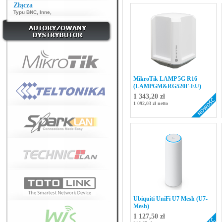
Złącza
Typu BNC
,
Inne
,
MikroTik LAMP 5G R16
(LAMPGM&RG520F-EU)
1 343,20 zł
1 092,03 zł netto
Ubiquiti UniFi U7 Mesh (U7-
Mesh)
1 127,50 zł