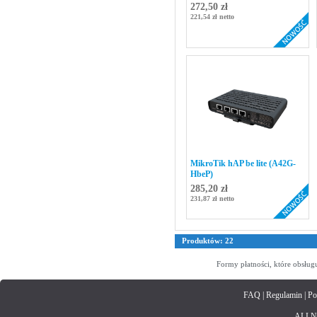
272,50 zł
221,54 zł netto
MikroTik hAP be lite (A42G-
HbeP)
285,20 zł
231,87 zł netto
Produktów: 22
Formy płatności, które obsług
FAQ
|
Regulamin
|
Po
ALLNET