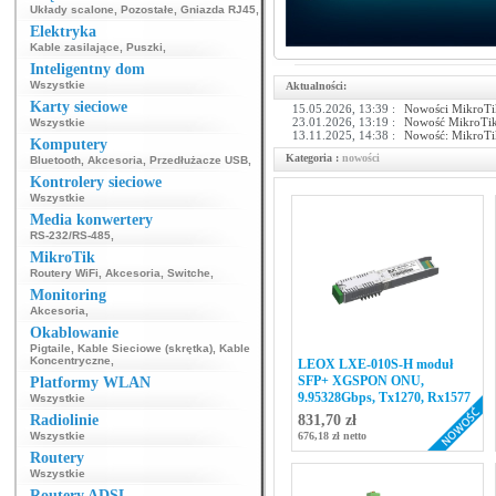
Układy scalone
,
Pozostałe
,
Gniazda RJ45
,
Elektryka
Kable zasilające
,
Puszki
,
Inteligentny dom
Wszystkie
Aktualności:
Karty sieciowe
15.05.2026, 13:39 :
Nowości MikroT
23.01.2026, 13:19 :
Nowość MikroTik:
Wszystkie
13.11.2025, 14:38 :
Nowość: MikroTik
Komputery
Kategoria :
nowości
Bluetooth
,
Akcesoria
,
Przedłużacze USB
,
Kontrolery sieciowe
Wszystkie
Media konwertery
RS-232/RS-485
,
MikroTik
Routery WiFi
,
Akcesoria
,
Switche
,
Monitoring
Akcesoria
,
Okablowanie
Pigtaile
,
Kable Sieciowe (skrętka)
,
Kable
Koncentryczne
,
LEOX LXE-010S-H moduł
SFP+ XGSPON ONU,
Platformy WLAN
9.95328Gbps, Tx1270, Rx1577
Wszystkie
Radiolinie
831,70 zł
Wszystkie
676,18 zł netto
Routery
Wszystkie
Routery ADSL