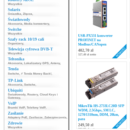
Wszystkie
Solarix
Gniazdka
,
Złącza
,
Światłowody
Akcesoria
,
Media konwertery
,
Switche
Wszystkie
USR-PX531 konwerter
Szafy rack 10/19 cali
PROFINET na
Organizery
,
Modbus/CANopen
Telewizja cyfrowa DVB-T
402,70 zł
Wszystkie
327,40 zł netto
Teltonika
Akcesoria
,
Lokalizatory GPS
,
Anteny
,
Tenda
Switche
,
⚡ Tenda Money Back!
,
TP-Link
Akcesoria
,
Switche
,
Ubiquiti
Światłowody
,
Routery
,
Cloud Keys i
Gateway
,
VoIP
MikroTik HS-2733LC20D SFP
Bramki VoIP
,
Telefony VoIP
,
WDM, 2.5Gbps, SM LC,
Zasilanie
1270/1310nm, DDM, 20km,
Adaptery PoE
,
Zasilacze
,
Zabezpieczenia
,
para
Zdrowie
249,50 zł
Wszystkie
202,85 zł netto