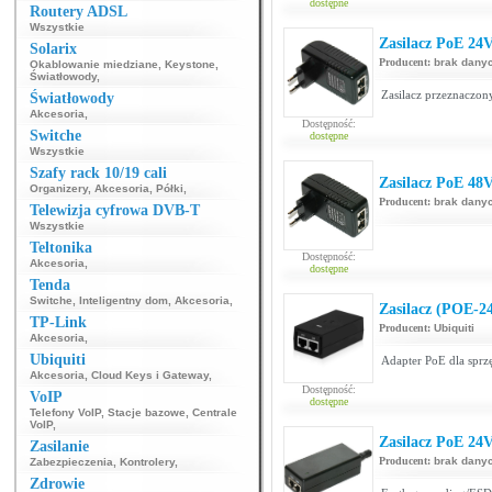
dostępne
Routery ADSL
Wszystkie
Zasilacz PoE 24
Solarix
Producent:
brak dany
Okablowanie miedziane
,
Keystone
,
Światłowody
,
Zasilacz przeznaczo
Światłowody
Akcesoria
,
Dostępność:
Switche
dostępne
Wszystkie
Szafy rack 10/19 cali
Zasilacz PoE 48
Organizery
,
Akcesoria
,
Półki
,
Producent:
brak dany
Telewizja cyfrowa DVB-T
Wszystkie
Teltonika
Dostępność:
Akcesoria
,
dostępne
Tenda
Switche
,
Inteligentny dom
,
Akcesoria
,
Zasilacz (POE-2
TP-Link
Producent:
Ubiquiti
Akcesoria
,
Ubiquiti
Adapter PoE dla sprzę
Akcesoria
,
Cloud Keys i Gateway
,
Dostępność:
VoIP
dostępne
Telefony VoIP
,
Stacje bazowe
,
Centrale
VoIP
,
Zasilacz PoE 24
Zasilanie
Producent:
brak dany
Zabezpieczenia
,
Kontrolery
,
Zdrowie