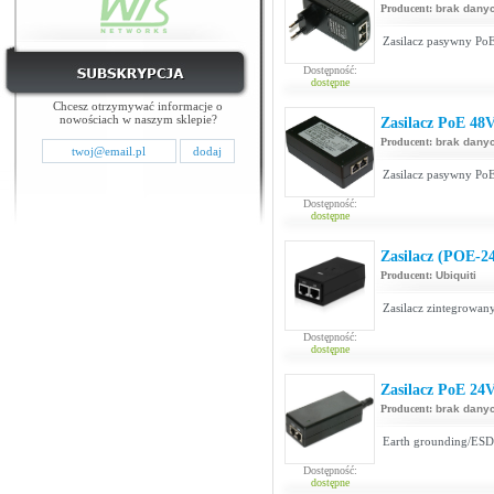
Producent:
brak dany
Zasilacz pasywny PoE
Dostępność:
dostępne
Chcesz otrzymywać informacje o
nowościach w naszym sklepie?
Zasilacz PoE 48
Producent:
brak dany
Zasilacz pasywny PoE
Dostępność:
dostępne
Zasilacz (POE-2
Producent:
Ubiquiti
Zasilacz zintegrowan
Dostępność:
dostępne
Zasilacz PoE 24
Producent:
brak dany
Earth grounding/ESD 
Dostępność:
dostępne