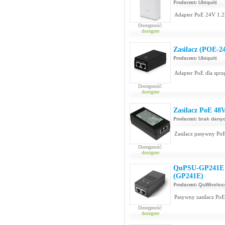
Producent:
Ubiquiti
Adapter PoE 24V 1.2
Dostępność:
dostępne
Zasilacz (POE-2
Producent:
Ubiquiti
Adapter PoE dla sprzę
Dostępność:
dostępne
Zasilacz PoE 48
Producent:
brak dany
Zasilacz pasywny PoE
Dostępność:
dostępne
QuPSU-GP241E z
(GP241E)
Producent:
QuWireles
Pasywny zasilacz Po
Dostępność:
dostępne