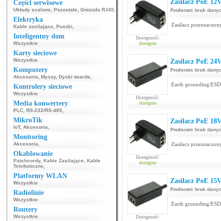
Zasilacz PoE 12
Części serwisowe
Układy scalone
,
Pozostałe
,
Gniazda RJ45
,
Producent:
brak dany
Elektryka
Zasilacz przeznaczony
Kable zasilające
,
Puszki
,
Inteligentny dom
Dostępność:
Wszystkie
dostępne
Karty sieciowe
Wszystkie
Zasilacz PoE 24
Komputery
Producent:
brak dany
Akcesoria
,
Myszy
,
Dyski twarde
,
Earth grounding/ESD 
Kontrolery sieciowe
Wszystkie
Dostępność:
Media konwertery
dostępne
PLC
,
RS-232/RS-485
,
MikroTik
Zasilacz PoE 18
IoT
,
Akcesoria
,
Producent:
brak dany
Monitoring
Akcesoria
,
Zasilacz przeznaczony
Okablowanie
Dostępność:
Patchcordy
,
Kable Zasilające
,
Kable
dostępne
Telefoniczne
,
Platformy WLAN
Zasilacz PoE 15
Wszystkie
Producent:
brak dany
Radiolinie
Wszystkie
Earth grounding/ESD 
Routery
Wszystkie
Dostępność: