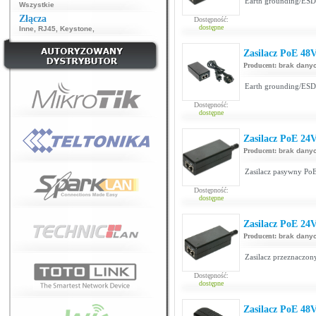
Earth grounding/ESD 
Wszystkie
Złącza
Dostępność:
dostępne
Inne
,
RJ45
,
Keystone
,
Zasilacz PoE 48
Producent:
brak dany
Earth grounding/ESD 
Dostępność:
dostępne
Zasilacz PoE 24
Producent:
brak dany
Zasilacz pasywny PoE
Dostępność:
dostępne
Zasilacz PoE 24
Producent:
brak dany
Zasilacz przeznaczony
Dostępność:
dostępne
Zasilacz PoE 48