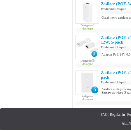
Zasilacz (POE-
Producent:
Ubiquiti
Gigabitowy zasilacz 
Dostępność:
dostępne
Zasilacz (POE-
12W, 5-pack
Producent:
Ubiquiti
Adapter PoE 24V 0.
Dostępność:
dostępne
Zasilacz (POE-2
pack
Producent:
Ubiquiti
Zasilacz zintegrowan
Zestaw zawiera 5 szt
Dostępność:
dostępne
FAQ
|
Regulamin
|
Po
ALLNET