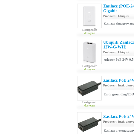
Zasilacz (POE-
Gigabit
Producent:
Ubiquiti
Zasilacz zintegrowan
Dostępność:
dostępne
Ubiquiti Zasila
12W-G-WH)
Producent:
Ubiquiti
Adapter PoE 24V 0.
Dostępność:
dostępne
Zasilacz PoE 24
Producent:
brak dany
Earth grounding/ESD 
Dostępność:
dostępne
Zasilacz PoE 24
Producent:
brak dany
Zasilacz przeznaczony