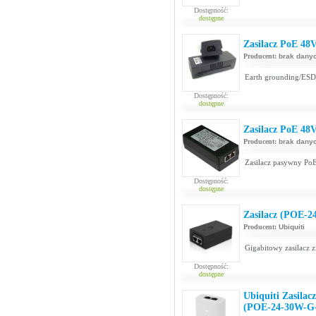
Dostępność:
dostępne
Zasilacz PoE 48
Producent:
brak dany
Earth grounding/ESD 
Dostępność:
dostępne
Zasilacz PoE 48
Producent:
brak dany
Zasilacz pasywny PoE
Dostępność:
dostępne
Zasilacz (POE-2
Producent:
Ubiquiti
Gigabitowy zasilacz 
Dostępność:
dostępne
Ubiquiti Zasila
(POE-24-30W-