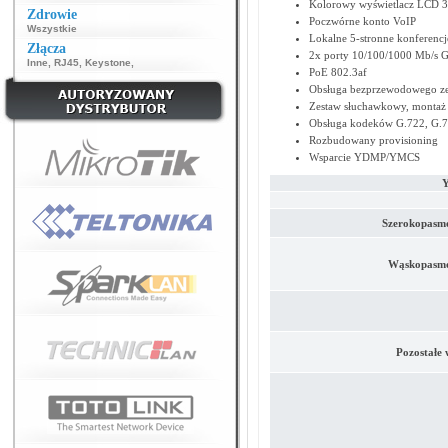
Kolorowy wyświetlacz LCD 320
Zdrowie
Poczwórne konto VoIP
Wszystkie
Lokalne 5-stronne konferencj
Złącza
2x porty 10/100/1000 Mb/s Gi
Inne
,
RJ45
,
Keystone
,
PoE 802.3af
Obsługa bezprzewodowego z
Zestaw słuchawkowy, montaż 
Obsługa kodeków G.722, G.7
Rozbudowany provisioning
Wsparcie YDMP/YMCS
Y
Szerokopasmo
Wąskopasmo
Pozostałe 