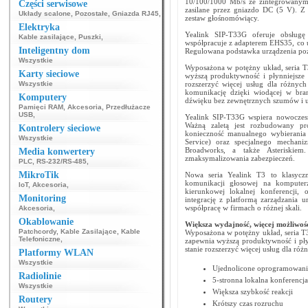
10/100/1000 Mb/s ze zintegrowanym
Części serwisowe
zasilane przez gniazdo DC (5 V). Z
Układy scalone
,
Pozostałe
,
Gniazda RJ45
,
zestaw głośnomówiący.
Elektryka
Yealink SIP-T33G oferuje obsługę 
Kable zasilające
,
Puszki
,
współpracuje z adapterem EHS35, co
Inteligentny dom
Regulowana podstawka urządzenia poz
Wszystkie
Wyposażona w potężny układ, seria T
Karty sieciowe
wyższą produktywność i płynniejsze k
Wszystkie
rozszerzyć więcej usług dla różny
komunikację dzięki wiodącej w bran
Komputery
dźwięku bez zewnętrznych szumów i 
Pamięci RAM
,
Akcesoria
,
Przedłużacze
USB
,
Yealink SIP-T33G wspiera nowoczes
Ważną zaletą jest rozbudowany pro
Kontrolery sieciowe
konieczność manualnego wybierania 
Wszystkie
Service) oraz specjalnego mechani
Broadworks, a także Asteriskie
Media konwertery
zmaksymalizowania zabezpieczeń.
PLC
,
RS-232/RS-485
,
MikroTik
Nowa seria Yealink T3 to klasyczn
komunikacji głosowej na komputer
IoT
,
Akcesoria
,
kierunkowej lokalnej konferencji
Monitoring
integrację z platformą zarządzania 
współpracę w firmach o różnej skali.
Akcesoria
,
Okablowanie
Większa wydajność, więcej możliwoś
Patchcordy
,
Kable Zasilające
,
Kable
Wyposażona w potężny układ, seria T3
Telefoniczne
,
zapewnia wyższą produktywność i płyn
stanie rozszerzyć więcej usług dla r
Platformy WLAN
Wszystkie
Ujednolicone oprogramowani
Radiolinie
5-stronna lokalna konferencja
Wszystkie
Większa szybkość reakcji
Routery
Krótszy czas rozruchu