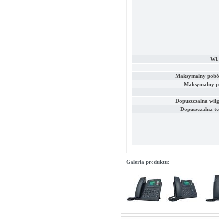
Wła
Maksymalny pobór
Maksymalny p
Dopuszczalna wilg
Dopuszczalna t
Galeria produktu: