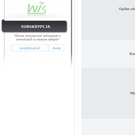
Ogólne wła
Chcesz otrzymywać informacje o
nowościach w naszym sklepie?
Ksi
Wła