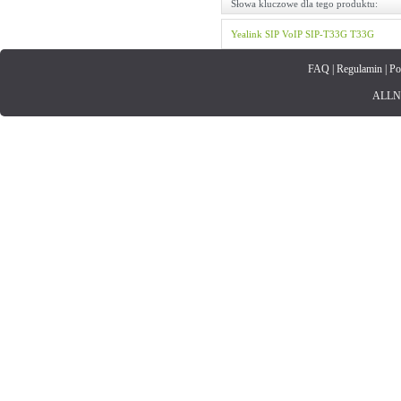
Słowa kluczowe dla tego produktu:
Yealink
SIP
VoIP
SIP-T33G
T33G
FAQ
|
Regulamin
|
Po
ALLNET