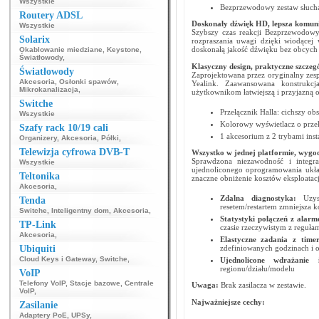
Wszystkie
Bezprzewodowy zestaw słuc
Routery ADSL
Doskonały dźwięk HD, lepsza komun
Wszystkie
Szybszy czas reakcji Bezprzewodow
Solarix
rozpraszania uwagi dzięki wiodącej 
doskonałą jakość dźwięku bez obcych
Okablowanie miedziane
,
Keystone
,
Światłowody
,
Klasyczny design, praktyczne szczeg
Światłowody
Zaprojektowana przez oryginalny zesp
Akcesoria
,
Osłonki spawów
,
Yealink. Zaawansowana konstrukc
Mikrokanalizacja
,
użytkownikom łatwiejszą i przyjazną o
Switche
Przełącznik Halla: cichszy ob
Wszystkie
Kolorowy wyświetlacz o przeką
Szafy rack 10/19 cali
1 akcesorium z 2 trybami insta
Organizery
,
Akcesoria
,
Półki
,
Telewizja cyfrowa DVB-T
Wszystko w jednej platformie, wygo
Sprawdzona niezawodność i integra
Wszystkie
ujednoliconego oprogramowania układ
Teltonika
znaczne obniżenie kosztów eksploatacji
Akcesoria
,
Zdalna diagnostyka:
Uzysk
Tenda
resetem/restartem zmniejsza 
Switche
,
Inteligentny dom
,
Akcesoria
,
Statystyki połączeń z alarm
TP-Link
czasie rzeczywistym z reguła
Akcesoria
,
Elastyczne zadania z time
Ubiquiti
zdefiniowanych godzinach i o
Cloud Keys i Gateway
,
Switche
,
Ujednolicone wdrażanie 
regionu/działu/modelu
VoIP
Telefony VoIP
,
Stacje bazowe
,
Centrale
Uwaga:
Brak zasilacza w zestawie.
VoIP
,
Najważniejsze cechy:
Zasilanie
Adaptery PoE
,
UPSy
,