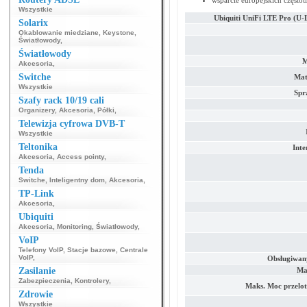
wsparcie europejskich częstot
Wszystkie
Ubiquiti UniFi LTE Pro (U
Solarix
Okablowanie miedziane
,
Keystone
,
Światłowody
,
Światłowody
M
Akcesoria
,
Switche
Mat
Wszystkie
Spr
Szafy rack 10/19 cali
Organizery
,
Akcesoria
,
Półki
,
Telewizja cyfrowa DVB-T
Wszystkie
Teltonika
Inte
Akcesoria
,
Access pointy
,
Tenda
Switche
,
Inteligentny dom
,
Akcesoria
,
TP-Link
Akcesoria
,
Ubiquiti
Akcesoria
,
Monitoring
,
Światłowody
,
VoIP
Telefony VoIP
,
Stacje bazowe
,
Centrale
VoIP
,
Obsługiwany
Zasilanie
Mak
Zabezpieczenia
,
Kontrolery
,
Maks. Moc przelo
Zdrowie
Wszystkie