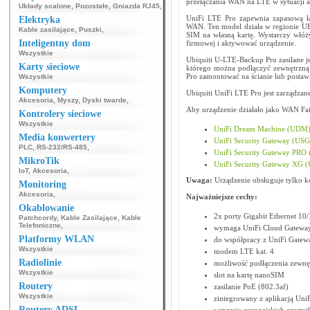
przełączania WAN na LTE w sytuacji a
Układy scalone
,
Pozostałe
,
Gniazda RJ45
,
UniFi LTE Pro zapewnia zapasową łą
Elektryka
WAN. Ten model działa w regionie UE
Kable zasilające
,
Puszki
,
SIM na własną kartę. Wystarczy włóż
Inteligentny dom
firmowej i aktywować urządzenie.
Wszystkie
Ubiquiti U-LTE-Backup Pro zasilane j
Karty sieciowe
którego można podłączyć zewnętrzną
Pro zamontować na ścianie lub postaw
Wszystkie
Komputery
Ubiquiti UniFi LTE Pro jest zarządzan
Akcesoria
,
Myszy
,
Dyski twarde
,
Aby urządzenie działało jako WAN Fa
Kontrolery sieciowe
Wszystkie
UniFi Dream Machine (UDM
Media konwertery
UniFi Security Gateway (USG
PLC
,
RS-232/RS-485
,
UniFi Security Gateway PRO
MikroTik
UniFi Security Gateway XG 
IoT
,
Akcesoria
,
Uwaga:
Urządzenie obsługuje tylko ko
Monitoring
Akcesoria
,
Najważniejsze cechy:
Okablowanie
2x porty Gigabit Ethernet 10
Patchcordy
,
Kable Zasilające
,
Kable
Telefoniczne
,
wymaga UniFi Cloud Gateway
Platformy WLAN
do współpracy z UniFi Gatew
Wszystkie
modem LTE kat. 4
Radiolinie
możliwość podłączenia zewnę
Wszystkie
slot na kartę nanoSIM
Routery
zasilanie PoE (802.3af)
Wszystkie
zintegrowany z aplikacją Uni
Routery ADSL