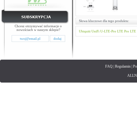
Słowa kluczowe dla tego produktu:
Chcesz otrzymywać informacje o
nowościach w naszym sklepie?
Ubiquiti
UniFi
U-LTE-Pro
LTE Pro
LTE
FAQ
|
Regulamin
|
Po
ALLNET