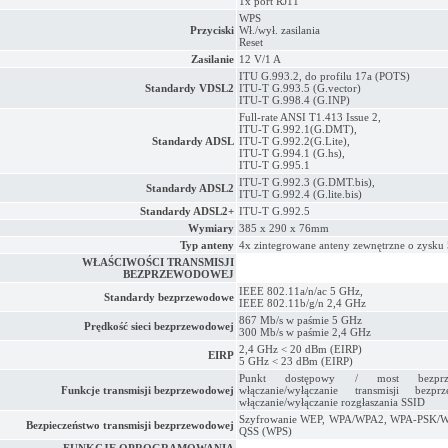
1x port RJ11
WPS
Przyciski
Wł./wył. zasilania
Reset
Zasilanie
12 V/1 A
ITU G.993.2, do profilu 17a (POTS)
Standardy VDSL2
ITU-T G.993.5 (G.vector)
ITU-T G.998.4 (G.INP)
Full-rate ANSI T1.413 Issue 2,
ITU-T G.992.1(G.DMT),
Standardy ADSL
ITU-T G.992.2(G.Lite),
ITU-T G.994.1 (G.hs),
ITU-T G.995.1
ITU-T G.992.3 (G.DMT.bis),
Standardy ADSL2
ITU-T G.992.4 (G.lite.bis)
Standardy ADSL2+
ITU-T G.992.5
Wymiary
385 x 290 x 76mm
Typ anteny
4x zintegrowane anteny zewnętrzne o zysku 
WŁAŚCIWOŚCI TRANSMISJI
BEZPRZEWODOWEJ
IEEE 802.11a/n/ac 5 GHz,
Standardy bezprzewodowe
IEEE 802.11b/g/n 2,4 GHz
867 Mb/s w paśmie 5 GHz
Prędkość sieci bezprzewodowej
300 Mb/s w paśmie 2,4 GHz
2,4 GHz < 20 dBm (EIRP)
EIRP
5 GHz < 23 dBm (EIRP)
Punkt dostępowy / most bezprze
Funkcje transmisji bezprzewodowej
włączanie/wyłączanie transmisji bezprz
włączanie/wyłączanie rozgłaszania SSID
Szyfrowanie WEP, WPA/WPA2, WPA-PSK/
Bezpieczeństwo transmisji bezprzewodowej
QSS (WPS)