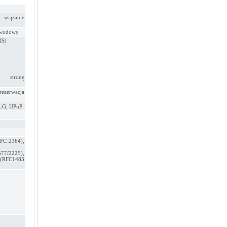
 wiązanie
ewodowy
{S)
z stronę
ezerwacja
ALG, UPnP
FC 2364),
7/2225),
(RFC1483