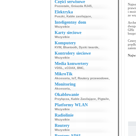
Części serwisowe
Najno
Pozostałe
,
Gniazda RJ45
,
prawi
Elektryka
i moż
ze ws
Puszki
,
Kable zasilające
,
Inteligentny dom
Arch
dwupa
Wszystkie
GHz 
Karty sieciowe
bezpr
Wszystkie
Czter
Komputery
prędk
KVM
,
Bluetooth
,
Dyski twarde
,
zatem
Kontrolery sieciowe
Najwa
Wszystkie
Media konwertery
VDSL
,
xCOAX
,
BNC
,
MikroTik
Akcesoria
,
IoT
,
Routery przewodowe
,
Monitoring
Akcesoria
,
Okablowanie
Przyłącza
,
Kable Zasilające
,
Pigtaile
,
Platformy WLAN
Wszystkie
Radiolinie
Wszystkie
Routery
Wszystkie
Routery ADSL