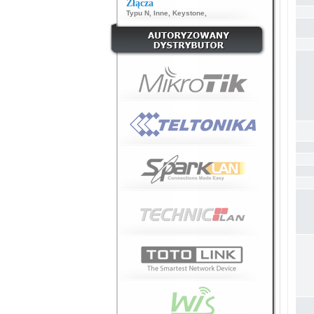
Złącza
Typu N
,
Inne
,
Keystone
,