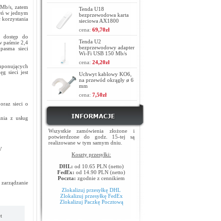
Mb/s, zatem
Tenda U18
zeń w jednym
bezprzewodowa karta
korzystania
sieciowa AX1800
cena:
69,70zł
c dostęp do
Tenda U2
w paśmie 2,4
bezprzewodowy adapter
pasma sieci
Wi-Fi USB 150 Mb/s
cena:
24,20zł
imponujących
g sieci jest
Uchwyt kablowy KO6,
na przewód okrągły ø 6
mm
cena:
7,50zł
oraz sieci o
nia z usług
Wszystkie zamówienia złożone i
potwierdzone do godz. 15-tej są
realizowane w tym samym dniu.
V
Koszty przesyłki:
DHL:
od 10.65 PLN (netto)
FedEx:
od 14.90 PLN (netto)
Poczta:
zgodnie z cennikiem
 zarządzanie
Zlokalizuj przesyłkę DHL
Zlokalizuj przesyłkę FedEx
Zlokalizuj Paczkę Pocztową
t