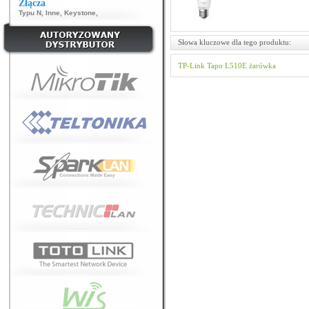
Złącza
Typu N
,
Inne
,
Keystone
,
Słowa kluczowe dla tego produktu:
TP-Link
Tapo
L510E
żarówka