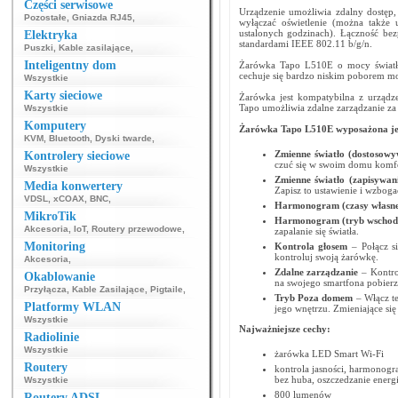
Części serwisowe
Urządzenie umożliwia zdalny dostęp,
Pozostałe
,
Gniazda RJ45
,
wyłączać oświetlenie (można także 
ustalonych godzinach). Łączność be
Elektryka
standardami IEEE 802.11 b/g/n.
Puszki
,
Kable zasilające
,
Inteligentny dom
Żarówka Tapo L510E o mocy światła
cechuje się bardzo niskim poborem m
Wszystkie
Karty sieciowe
Żarówka jest kompatybilna z urządz
Tapo umożliwia zdalne zarządzanie z
Wszystkie
Komputery
Żarówka Tapo L510E wyposażona jest
KVM
,
Bluetooth
,
Dyski twarde
,
Zmienne światło (dostosowy
Kontrolery sieciowe
czuć się w swoim domu komf
Wszystkie
Zmienne światło (zapisywan
Media konwertery
Zapisz to ustawienie i wzbog
VDSL
,
xCOAX
,
BNC
,
Harmonogram (czasy własne
MikroTik
Harmonogram (tryb wschodu
Akcesoria
,
IoT
,
Routery przewodowe
,
zapalanie się światła.
Monitoring
Kontrola głosem
– Połącz s
kontroluj swoją żarówkę.
Akcesoria
,
Zdalne zarządzanie
– Kontrol
Okablowanie
na swojego smartfona pobierze
Przyłącza
,
Kable Zasilające
,
Pigtaile
,
Tryb Poza domem
– Włącz te
Platformy WLAN
jego wnętrzu. Zmieniające si
Wszystkie
Najważniejsze cechy:
Radiolinie
Wszystkie
żarówka LED Smart Wi-Fi
Routery
kontrola jasności, harmonogra
bez huba, oszczedzanie energi
Wszystkie
800 lumenów
Routery ADSL