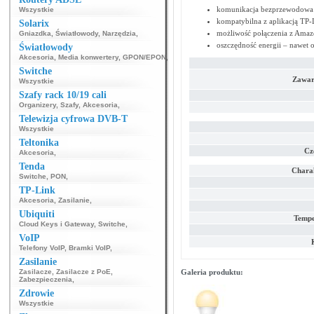
komunikacja bezprzewodowa 
Wszystkie
kompatybilna z aplikacją TP-
Solarix
możliwość połączenia z Amaz
Gniazdka
,
Światłowody
,
Narzędzia
,
oszczędność energii – nawet
Światłowody
Akcesoria
,
Media konwertery
,
GPON/EPON
,
Switche
Zawar
Wszystkie
Szafy rack 10/19 cali
Organizery
,
Szafy
,
Akcesoria
,
Telewizja cyfrowa DVB-T
Wszystkie
Teltonika
Cz
Akcesoria
,
Tenda
Chara
Switche
,
PON
,
TP-Link
Akcesoria
,
Zasilanie
,
Ubiquiti
Tempe
Cloud Keys i Gateway
,
Switche
,
VoIP
Telefony VoIP
,
Bramki VoIP
,
Zasilanie
Zasilacze
,
Zasilacze z PoE
,
Galeria produktu:
Zabezpieczenia
,
Zdrowie
Wszystkie