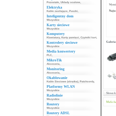
Pozostałe
,
Układy scalone
,
Wymia
Elektryka
Najwa
Kable zasilające
,
Puszki
,
Inteligentny dom
Wszystkie
Karty sieciowe
Wszystkie
Komputery
Klawiatury
,
Karty pamięci
,
Czytniki kart
,
Galeria
Kontrolery sieciowe
Wszystkie
Media konwertery
PLC
,
MikroTik
Akcesoria
,
Monitoring
Akcesoria
,
Okablowanie
Kable Sieciowe (skrętka)
,
Patchcordy
,
Platformy WLAN
Wszystkie
Słowa k
Radiolinie
Wszystkie
Mufa ś
Routery
Wszystkie
Routery ADSL