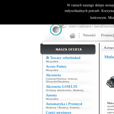
ALLNET.PL Sieci bezprzewodowe - generalny dyst
W ramach naszego sklepu stosuj
indywidualnych potrzeb. Korzysta
końcowym. Może
Nowości
Promocj
Katego
Mufa 
♻️ Towary refurbished
Wszystkie
Access Pointy
Wszystkie
Akcesoria
Cybanty/Obejmy
,
Izolacje
,
Skrzynki/Obudowy
,
Akcesoria GSM/LTE
Zestawy abonenckie
,
Modemy
,
Anteny
Wszystkie
Mufa
Automatyka i Przemysł
świat
Modemy / Routery
,
Switche
,
eleme
Części serwisowe
zapew