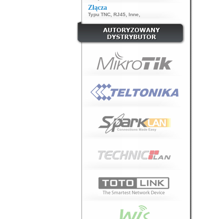
Złącza
Typu TNC
,
RJ45
,
Inne
,