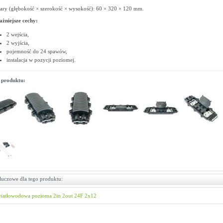
ry (głębokość × szerokość × wysokość): 60 × 320 × 120 mm.
żniejsze cechy:
2 wejścia,
2 wyjścia,
pojemność do 24 spawów,
instalacja w pozycji poziomej.
 produktu:
luczowe dla tego produktu:
wiatłowodowa
pozioma
2in
2out
24F
2x12