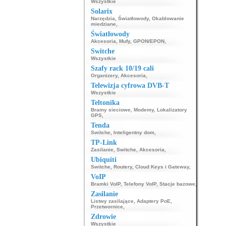
Wszystkie
Solarix
Narzędzia
,
Światłowody
,
Okablowanie
miedziane
,
Światłowody
Akcesoria
,
Mufy
,
GPON/EPON
,
Switche
Wszystkie
Szafy rack 10/19 cali
Organizery
,
Akcesoria
,
Telewizja cyfrowa DVB-T
Wszystkie
Teltonika
Bramy sieciowe
,
Modemy
,
Lokalizatory
GPS
,
Tenda
Switche
,
Inteligentny dom
,
TP-Link
Zasilanie
,
Switche
,
Akcesoria
,
Ubiquiti
Switche
,
Routery
,
Cloud Keys i Gateway
,
VoIP
Bramki VoIP
,
Telefony VoIP
,
Stacje bazowe
,
Zasilanie
Listwy zasilające
,
Adaptery PoE
,
Przetwornice
,
Zdrowie
Wszystkie