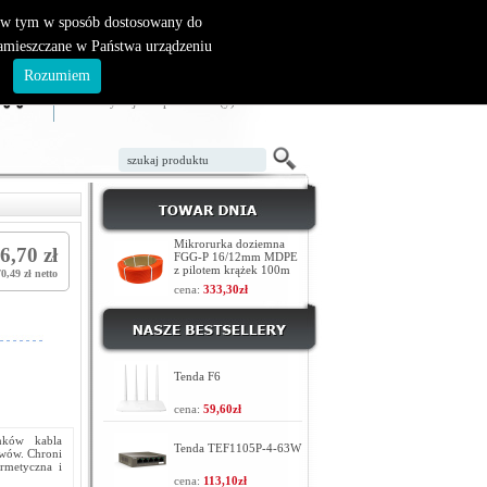
, w tym w sposób dostosowany do
zamieszczane w Państwa urządzeniu
ZAŁÓŻ KONTO
LOGOWANIE
.
Rozumiem
TWÓJ KOSZYK
W koszyku jest 0 produktów(y)
Mikrorurka doziemna
6,70 zł
FGG-P 16/12mm MDPE
z pilotem krążek 100m
70,49 zł netto
cena:
333,30zł
Tenda F6
cena:
59,60zł
nków kabla
Tenda TEF1105P-4-63W
awów. Chroni
rmetyczna i
cena:
113,10zł