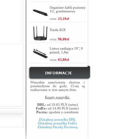
Organizer kabli poziomy
1U, grzebieniowy
cena:
23,10zł
Tenda AC8
cena:
98,00zł
Listwa zasilająca 19", 9
gniazd, 1,8m
cena:
63,80zł
Wszystkie zamówienia złożone i
potwierdzone do godz. 15-tej są
realizowane w tym samym dniu.
Koszty przesyłki:
DHL:
od 10.65 PLN (netto)
FedEx:
od 14.90 PLN (netto)
Poczta:
zgodnie z cennikiem
Zlokalizuj przesyłkę DHL
Zlokalizuj przesyłkę FedEx
Zlokalizuj Paczkę Pocztową