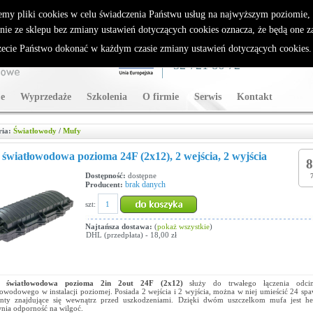
rybutor Sparklan
emy pliki cookies w celu świadczenia Państwu usług na najwyższym poziomie
nie ze sklepu bez zmiany ustawień dotyczących cookies oznacza, że będą one 
cie Państwo dokonać w każdym czasie zmiany ustawień dotyczących cookies
WSPARCIE TECHNICZNE
32 721 86 72
e
Wyprzedaże
Szkolenia
O firmie
Serwis
Kontakt
ria:
Światłowody
/
Mufy
światłowodowa pozioma 24F (2x12), 2 wejścia, 2 wyjścia
8
Dostępność:
dostępne
brak danych
Producent:
szt:
Najtańsza dostawa:
(
pokaż wszystkie
)
DHL (przedpłata) - 18,00 zł
 światłowodowa pozioma 2in 2out 24F (2x12)
służy do trwałego łączenia odci
łowodowego w instalacji poziomej. Posiada 2 wejścia i 2 wyjścia, można w niej umieścić 24 sp
nty znajdujące się wewnątrz przed uszkodzeniami. Dzięki dwóm uszczelkom mufa jest he
nia odporność na wilgoć.