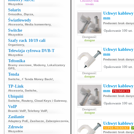
Chwilowy brak
Wszystkie
towaru
Solarix
Uchwyt kablowy 
Gniazdka
,
Złącza
,
mm
Światłowody
Producent:
brak dany
Akcesoria
,
Media konwertery
,
Switche
Opakowanie 100 szt.
Wszystkie
Dostępność:
Szafy rack 10/19 cali
dostępne
Organizery
,
Uchwyt kablowy 
Telewizja cyfrowa DVB-T
mm
Wszystkie
Producent:
brak dany
Teltonika
Bramy sieciowe
,
Modemy
,
Lokalizatory
Opakowanie 100 szt.
GPS
,
Dostępność:
Tenda
dostępne
Switche
,
⚡ Tenda Money Back!
,
Uchwyt kablowy 
TP-Link
mm
Akcesoria
,
Switche
,
PROMOCJA
Ubiquiti
Producent:
brak dany
Switche
,
Routery
,
Cloud Keys i Gateway
,
Opakowanie 100 szt.
VoIP
Dostępność:
Bramki VoIP
,
Telefony VoIP
,
dostępne
Zasilanie
Adaptery PoE
,
Zasilacze
,
Zabezpieczenia
,
Uchwyt kablowy
Zdrowie
SUPER PRODUKT
P
Wszystkie
Producent:
brak dany