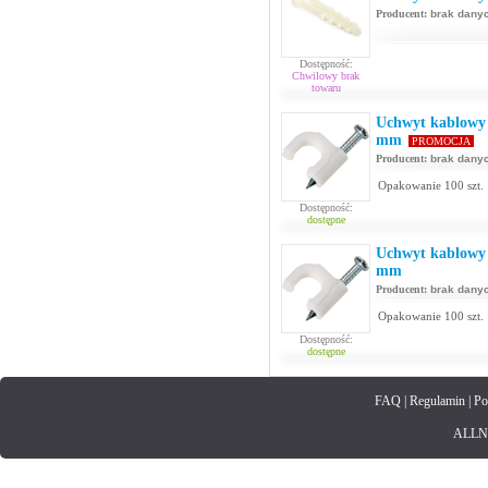
Producent:
brak dany
Dostępność:
Chwilowy brak
towaru
Uchwyt kablowy 
mm
PROMOCJA
Producent:
brak dany
Opakowanie 100 szt.
Dostępność:
dostępne
Uchwyt kablowy 
mm
Producent:
brak dany
Opakowanie 100 szt.
Dostępność:
dostępne
FAQ
|
Regulamin
|
Po
ALLNET