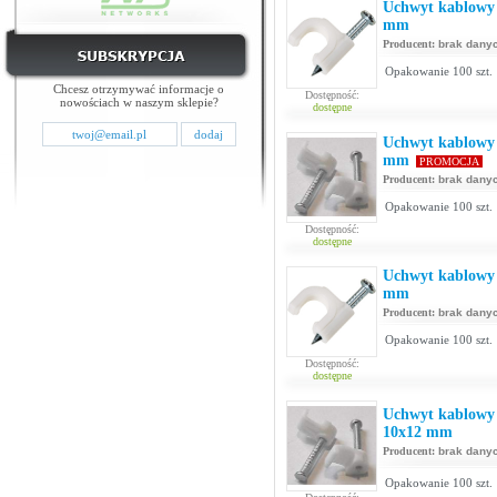
Uchwyt kablowy 
mm
Producent:
brak dany
Opakowanie 100 szt.
Chcesz otrzymywać informacje o
Dostępność:
nowościach w naszym sklepie?
dostępne
Uchwyt kablowy 
mm
PROMOCJA
Producent:
brak dany
Opakowanie 100 szt.
Dostępność:
dostępne
Uchwyt kablowy 
mm
Producent:
brak dany
Opakowanie 100 szt.
Dostępność:
dostępne
Uchwyt kablowy 
10x12 mm
Producent:
brak dany
Opakowanie 100 szt.