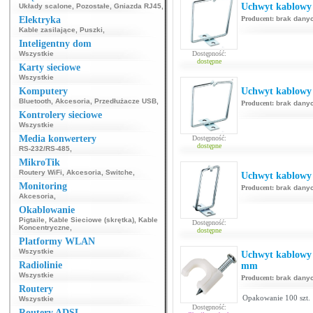
Uchwyt kablowy
Układy scalone
,
Pozostałe
,
Gniazda RJ45
,
Elektryka
Producent:
brak dany
Kable zasilające
,
Puszki
,
Inteligentny dom
Wszystkie
Dostępność:
dostępne
Karty sieciowe
Wszystkie
Komputery
Uchwyt kablowy
Bluetooth
,
Akcesoria
,
Przedłużacze USB
,
Producent:
brak dany
Kontrolery sieciowe
Wszystkie
Media konwertery
Dostępność:
dostępne
RS-232/RS-485
,
MikroTik
Routery WiFi
,
Akcesoria
,
Switche
,
Uchwyt kablowy
Monitoring
Producent:
brak dany
Akcesoria
,
Okablowanie
Pigtaile
,
Kable Sieciowe (skrętka)
,
Kable
Dostępność:
Koncentryczne
,
dostępne
Platformy WLAN
Wszystkie
Uchwyt kablowy 
Radiolinie
mm
Wszystkie
Producent:
brak dany
Routery
Opakowanie 100 szt.
Wszystkie
Dostępność:
Routery ADSL