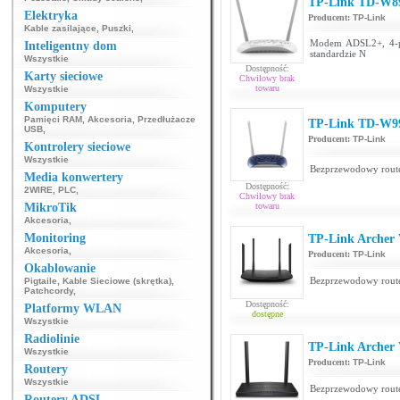
TP-Link TD-W8
Elektryka
Producent:
TP-Link
Kable zasilające
,
Puszki
,
Modem ADSL2+, 4-po
Inteligentny dom
standardzie N
Wszystkie
Dostępność:
Karty sieciowe
Chwilowy brak
towaru
Wszystkie
Komputery
Pamięci RAM
,
Akcesoria
,
Przedłużacze
TP-Link TD-W9
USB
,
Producent:
TP-Link
Kontrolery sieciowe
Wszystkie
Bezprzewodowy rout
Media konwertery
Dostępność:
2WIRE
,
PLC
,
Chwilowy brak
MikroTik
towaru
Akcesoria
,
Monitoring
TP-Link Archer
Akcesoria
,
Producent:
TP-Link
Okablowanie
Bezprzewodowy rou
Pigtaile
,
Kable Sieciowe (skrętka)
,
Patchcordy
,
Dostępność:
Platformy WLAN
dostępne
Wszystkie
Radiolinie
TP-Link Archer
Wszystkie
Producent:
TP-Link
Routery
Wszystkie
Bezprzewodowy rou
Routery ADSL