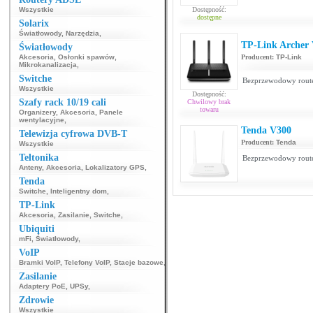
Wszystkie
Dostępność:
dostępne
Solarix
Światłowody
,
Narzędzia
,
TP-Link Archer
Światłowody
Akcesoria
,
Osłonki spawów
,
Producent:
TP-Link
Mikrokanalizacja
,
Switche
Bezprzewodowy rou
Wszystkie
Dostępność:
Szafy rack 10/19 cali
Chwilowy brak
towaru
Organizery
,
Akcesoria
,
Panele
wentylacyjne
,
Tenda V300
Telewizja cyfrowa DVB-T
Producent:
Tenda
Wszystkie
Teltonika
Bezprzewodowy rou
Anteny
,
Akcesoria
,
Lokalizatory GPS
,
Tenda
Switche
,
Inteligentny dom
,
TP-Link
Akcesoria
,
Zasilanie
,
Switche
,
Ubiquiti
mFi
,
Światłowody
,
VoIP
Bramki VoIP
,
Telefony VoIP
,
Stacje bazowe
,
Zasilanie
Adaptery PoE
,
UPSy
,
Zdrowie
Wszystkie