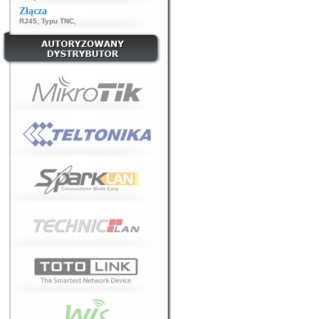
Złącza
RJ45
,
Typu TNC
,