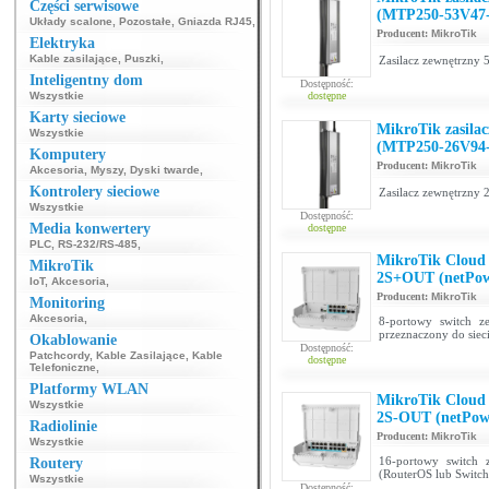
Części serwisowe
(MTP250-53V47
Układy scalone
,
Pozostałe
,
Gniazda RJ45
,
Producent:
MikroTik
Elektryka
Kable zasilające
,
Puszki
,
Zasilacz zewnętrzny 
Inteligentny dom
Dostępność:
Wszystkie
dostępne
Karty sieciowe
MikroTik zasila
Wszystkie
(MTP250-26V94
Komputery
Producent:
MikroTik
Akcesoria
,
Myszy
,
Dyski twarde
,
Kontrolery sieciowe
Zasilacz zewnętrzny 
Wszystkie
Dostępność:
Media konwertery
dostępne
PLC
,
RS-232/RS-485
,
MikroTik Cloud
MikroTik
2S+OUT (netPow
IoT
,
Akcesoria
,
Producent:
MikroTik
Monitoring
Akcesoria
,
8-portowy switch z
przeznaczony do sie
Okablowanie
Dostępność:
Patchcordy
,
Kable Zasilające
,
Kable
dostępne
Telefoniczne
,
Platformy WLAN
MikroTik Cloud 
Wszystkie
2S-OUT (netPow
Radiolinie
Producent:
MikroTik
Wszystkie
16-portowy switch 
Routery
(RouterOS lub Switc
Wszystkie
Dostępność: