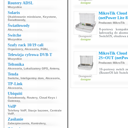
Routery ADSL
dostępne
Wszystkie
Solarix
MikroTik Cloud
Okablowanie miedziane
,
Keystone
,
(netPower Lite 8
Światłowody
,
Producent:
MikroTik
Światłowody
8-portowy kompakt
Akcesoria
,
ładowarką do akumul
Switche
SwitchOS, obudowa 
Dostępność:
Wszystkie
dostępne
Szafy rack 10/19 cali
Organizery
,
Akcesoria
,
Półki
,
MikroTik Cloud
Telewizja cyfrowa DVB-T
2S+OUT (netPow
Wszystkie
Producent:
MikroTik
Teltonika
Akcesoria
,
Lokalizatory GPS
,
Anteny
,
16-portowy switch ze
(RouterOS lub Switc
Tenda
Dostępność:
Switche
,
Inteligentny dom
,
Akcesoria
,
dostępne
TP-Link
Akcesoria
,
Ubiquiti
Światłowody
,
Routery
,
Cloud Keys i
Gateway
,
VoIP
Telefony VoIP
,
Stacje bazowe
,
Centrale
VoIP
,
Zasilanie
Zabezpieczenia
,
Kontrolery
,