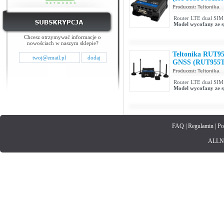
Producent:
Teltonika
Router LTE dual SIM 
Model wycofany ze s
Chcesz otrzymywać informacje o
nowościach w naszym sklepie?
Teltonika RUT95
GNSS (RUT955T
Producent:
Teltonika
Router LTE dual SIM
Model wycofany ze s
FAQ
|
Regulamin
|
Po
ALLNET