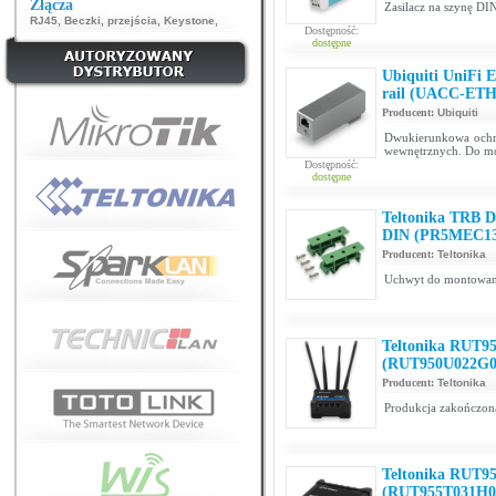
Złącza
Zasilacz na szynę D
RJ45
,
Beczki, przejścia
,
Keystone
,
Dostępność:
dostępne
Ubiquiti UniFi E
rail (UACC-ETH
Producent:
Ubiquiti
Dwukierunkowa och
wewnętrznych. Do mo
Dostępność:
dostępne
Teltonika TRB D
DIN (PR5MEC1
Producent:
Teltonika
Uchwyt do montowani
Teltonika RUT95
(RUT950U022G0
Producent:
Teltonika
Produkcja zakończona
Teltonika RUT95
(RUT955T031H0