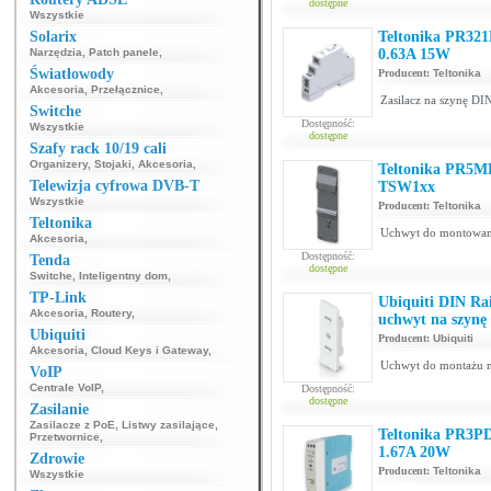
dostępne
Wszystkie
Solarix
Teltonika PR321
Narzędzia
,
Patch panele
,
0.63A 15W
Światłowody
Producent:
Teltonika
Akcesoria
,
Przełącznice
,
Zasilacz na szynę D
Switche
Dostępność:
Wszystkie
dostępne
Szafy rack 10/19 cali
Organizery
,
Stojaki
,
Akcesoria
,
Teltonika PR5ME
Telewizja cyfrowa DVB-T
TSW1xx
Wszystkie
Producent:
Teltonika
Teltonika
Uchwyt do montowania
Akcesoria
,
Dostępność:
Tenda
dostępne
Switche
,
Inteligentny dom
,
TP-Link
Ubiquiti DIN R
Akcesoria
,
Routery
,
uchwyt na szynę
Ubiquiti
Producent:
Ubiquiti
Akcesoria
,
Cloud Keys i Gateway
,
Uchwyt do montażu na
VoIP
Centrale VoIP
,
Dostępność:
dostępne
Zasilanie
Zasilacze z PoE
,
Listwy zasilające
,
Teltonika PR3PD
Przetwornice
,
1.67A 20W
Zdrowie
Producent:
Teltonika
Wszystkie