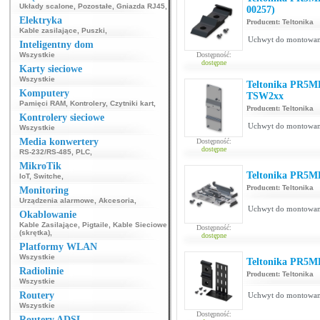
Układy scalone
,
Pozostałe
,
Gniazda RJ45
,
00257)
Elektryka
Producent:
Teltonika
Kable zasilające
,
Puszki
,
Uchwyt do montowania
Inteligentny dom
Wszystkie
Dostępność:
dostępne
Karty sieciowe
Wszystkie
Teltonika PR5ME
Komputery
TSW2xx
Pamięci RAM
,
Kontrolery
,
Czytniki kart
,
Producent:
Teltonika
Kontrolery sieciowe
Uchwyt do montowania
Wszystkie
Media konwertery
Dostępność:
dostępne
RS-232/RS-485
,
PLC
,
MikroTik
Teltonika PR5ME
IoT
,
Switche
,
Producent:
Teltonika
Monitoring
Urządzenia alarmowe
,
Akcesoria
,
Uchwyt do montowani
Okablowanie
Kable Zasilające
,
Pigtaile
,
Kable Sieciowe
Dostępność:
(skrętka)
,
dostępne
Platformy WLAN
Wszystkie
Teltonika PR5ME
Radiolinie
Producent:
Teltonika
Wszystkie
Routery
Uchwyt do montowania
Wszystkie
Dostępność:
Routery ADSL