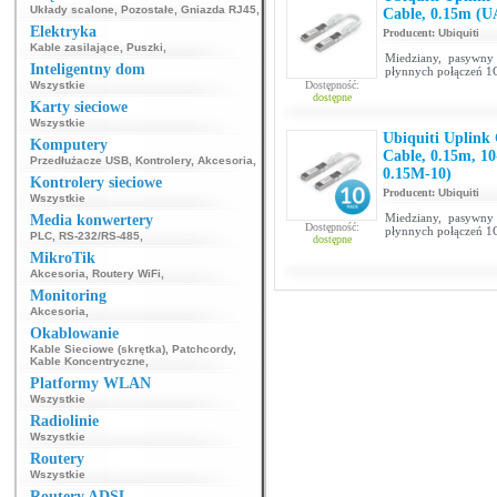
Układy scalone
,
Pozostałe
,
Gniazda RJ45
,
Cable, 0.15m (
Elektryka
Producent:
Ubiquiti
Kable zasilające
,
Puszki
,
Miedziany, pasywny
Inteligentny dom
płynnych połączeń 1
Wszystkie
Dostępność:
dostępne
Karty sieciowe
Wszystkie
Ubiquiti Uplink 
Komputery
Cable, 0.15m, 
Przedłużacze USB
,
Kontrolery
,
Akcesoria
,
0.15M-10)
Kontrolery sieciowe
Producent:
Ubiquiti
Wszystkie
Miedziany, pasywny
Media konwertery
Dostępność:
płynnych połączeń 1
PLC
,
RS-232/RS-485
,
dostępne
MikroTik
Akcesoria
,
Routery WiFi
,
Monitoring
Akcesoria
,
Okablowanie
Kable Sieciowe (skrętka)
,
Patchcordy
,
Kable Koncentryczne
,
Platformy WLAN
Wszystkie
Radiolinie
Wszystkie
Routery
Wszystkie
Routery ADSL