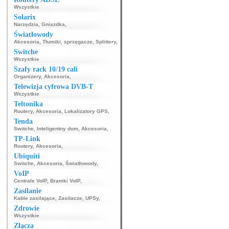
Wszystkie
Solarix
Narzędzia
,
Gniazdka
,
Światłowody
Akcesoria
,
Tłumiki, sprzęgacze
,
Splittery
,
Switche
Wszystkie
Szafy rack 10/19 cali
Organizery
,
Akcesoria
,
Telewizja cyfrowa DVB-T
Wszystkie
Teltonika
Routery
,
Akcesoria
,
Lokalizatory GPS
,
Tenda
Switche
,
Inteligentny dom
,
Akcesoria
,
TP-Link
Routery
,
Akcesoria
,
Ubiquiti
Switche
,
Akcesoria
,
Światłowody
,
VoIP
Centrale VoIP
,
Bramki VoIP
,
Zasilanie
Kable zasilające
,
Zasilacze
,
UPSy
,
Zdrowie
Wszystkie
Złącza