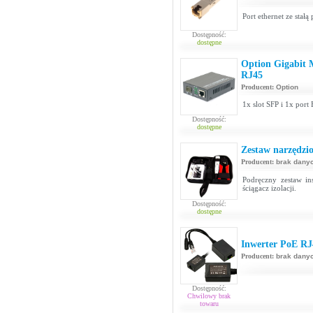
Port ethernet ze stał
Dostępność:
dostępne
Option Gigabit
RJ45
Producent:
Option
1x slot SFP i 1x port
Dostępność:
dostępne
Zestaw narzędzi
Producent:
brak dany
Podręczny zestaw ins
ściągacz izolacji.
Dostępność:
dostępne
Inwerter PoE RJ
Producent:
brak dany
Dostępność:
Chwilowy brak
towaru