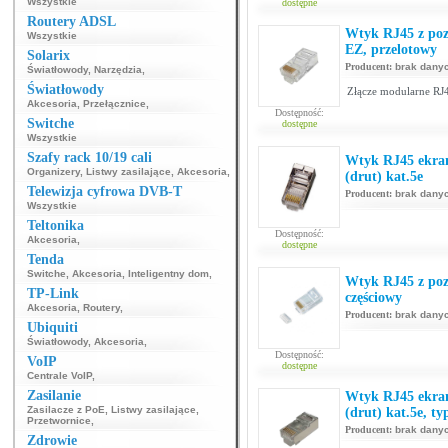
Wszystkie
dostępne
Routery ADSL
Wtyk RJ45 z poz
Wszystkie
EZ, przelotowy
Solarix
Producent:
brak dany
Światłowody
,
Narzędzia
,
Światłowody
Złącze modularne RJ4
Akcesoria
,
Przełącznice
,
Dostępność:
Switche
dostępne
Wszystkie
Szafy rack 10/19 cali
Wtyk RJ45 ekra
Organizery
,
Listwy zasilające
,
Akcesoria
,
(drut) kat.5e
Telewizja cyfrowa DVB-T
Producent:
brak dany
Wszystkie
Teltonika
Dostępność:
Akcesoria
,
dostępne
Tenda
Switche
,
Akcesoria
,
Inteligentny dom
,
Wtyk RJ45 z pozł
TP-Link
częściowy
Akcesoria
,
Routery
,
Producent:
brak dany
Ubiquiti
Światłowody
,
Akcesoria
,
Dostępność:
VoIP
dostępne
Centrale VoIP
,
Zasilanie
Wtyk RJ45 ekra
Zasilacze z PoE
,
Listwy zasilające
,
(drut) kat.5e, t
Przetwornice
,
Producent:
brak dany
Zdrowie