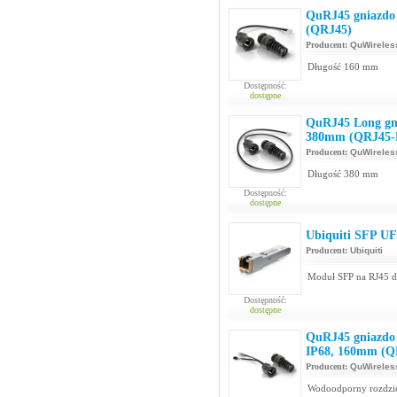
QuRJ45 gniazdo
(QRJ45)
Producent:
QuWireles
Długość 160 mm
Dostępność:
dostępne
QuRJ45 Long gni
380mm (QRJ45-
Producent:
QuWireles
Długość 380 mm
Dostępność:
dostępne
Ubiquiti SFP 
Producent:
Ubiquiti
Moduł SFP na RJ45 d
Dostępność:
dostępne
QuRJ45 gniazdo h
IP68, 160mm (Q
Producent:
QuWireles
Wodoodporny rozdzie