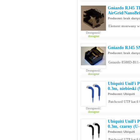
Gniazdo RJ45 T
AirGrid/NanoBr
Producent:
brak dany
Element stosowany w 
Dostępność:
dostępne
Gniazdo RJ45 S
Producent:
brak dany
Gniazdo 8588D-B11-L
Dostępność:
dostępne
Ubiquiti UniFi 
0.3m, niebieski
Producent:
Ubiquiti
Patchcord UTP kat.6 
Dostępność:
dostępne
Ubiquiti UniFi 
0.3m, czarny (U
Producent:
Ubiquiti
Patchcord UTP kat.6 