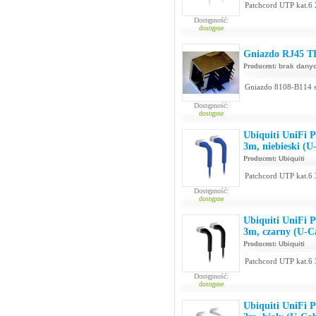
Patchcord UTP kat.6 
Dostępność:
dostępne
Gniazdo RJ45 T
Producent:
brak dany
Gniazdo 8108-B114 s
Dostępność:
dostępne
Ubiquiti UniFi 
3m, niebieski (
Producent:
Ubiquiti
Patchcord UTP kat.6 
Dostępność:
dostępne
Ubiquiti UniFi 
3m, czarny (U-
Producent:
Ubiquiti
Patchcord UTP kat.6 
Dostępność:
dostępne
Ubiquiti UniFi 