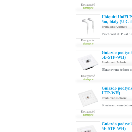
Dostępność:
dostępne
Ubiquiti UniFi 
5m, biały (U-Ca
Producent:
Ubiquiti
Patchcord UTP kat.6 
Dostępność:
dostępne
Gniazdo podtynk
5E-STP-WH)
Producent:
Solarix
Ekranowane jednopor
Dostępność:
dostępne
Gniazdo podtynk
UTP-WH)
Producent:
Solarix
Nieekranowane jednop
Dostępność:
dostępne
Gniazdo podtynk
5E-STP-WH)