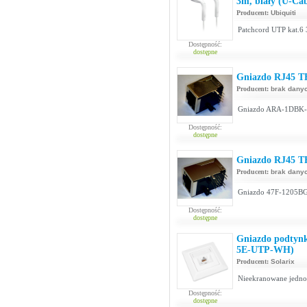
3m, biały (U-Ca
Producent:
Ubiquiti
Patchcord UTP kat.6 
Dostępność:
dostępne
Gniazdo RJ45 T
Producent:
brak dany
Gniazdo ARA-1DBK-G
Dostępność:
dostępne
Gniazdo RJ45 T
Producent:
brak dany
Gniazdo 47F-1205BG
Dostępność:
dostępne
Gniazdo podtynk
5E-UTP-WH)
Producent:
Solarix
Nieekranowane jedno
Dostępność:
dostępne