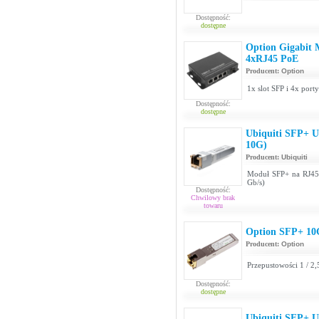
Dostępność:
dostępne
Option Gigabit
4xRJ45 PoE
Producent:
Option
1x slot SFP i 4x por
Dostępność:
dostępne
Ubiquiti SFP+
10G)
Producent:
Ubiquiti
Moduł SFP+ na RJ45 
Gb/s)
Dostępność:
Chwilowy brak
towaru
Option SFP+ 10
Producent:
Option
Przepustowości 1 / 2
Dostępność:
dostępne
Ubiquiti SFP+