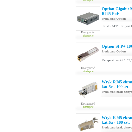
Option Gigabit
RJ45 PoE
Producent:
Option
1x slot SFP i 1x por
Dostępność:
dostępne
Option SFP+ 10
Producent:
Option
Przepustowości 1 / 2
Dostępność:
dostępne
Wtyk RJ45 ekran
kat.5e - 100 szt.
Producent:
brak dany
Dostępność:
dostępne
Wtyk RJ45 ekran
kat.6a - 100 szt.
Producent:
brak dany