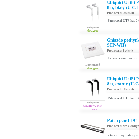
Ubiquiti UniFi 
8m, biały (U-Ca
Producent:
Ubiquiti
Patchcord UTP kat.6 
Dostępność:
dostępne
Gniazdo podtynk
STP-WH)
Producent:
Solarix
Ekranowane dwuporto
Dostępność:
dostępne
Ubiquiti UniFi 
8m, czarny (U-
Producent:
Ubiquiti
Patchcord UTP kat.6 
Dostępność:
Chwilowy brak
towaru
Patch panel 19"
Producent:
brak dany
24-portowy patch pan