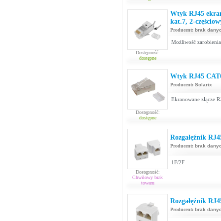
Wtyk RJ45 ekran
kat.7, 2-częściow
Producent:
brak dany
Możliwość zarobienia
Dostępność:
dostępne
Wtyk RJ45 CAT6
Producent:
Solarix
Ekranowane złącze RJ
Dostępność:
dostępne
Rozgałęźnik RJ4
Producent:
brak dany
1F/2F
Dostępność:
Chwilowy brak
towaru
Rozgałęźnik RJ4
Producent:
brak dany