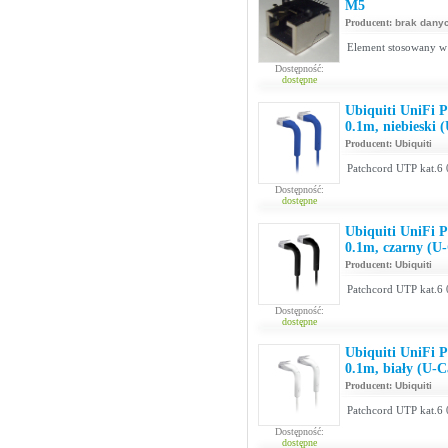
M5
Producent:
brak dany
Element stosowany w 
Dostępność:
dostępne
Ubiquiti UniFi 
0.1m, niebieski
Producent:
Ubiquiti
Patchcord UTP kat.6 
Dostępność:
dostępne
Ubiquiti UniFi 
0.1m, czarny (U
Producent:
Ubiquiti
Patchcord UTP kat.6 
Dostępność:
dostępne
Ubiquiti UniFi 
0.1m, biały (U-
Producent:
Ubiquiti
Patchcord UTP kat.6 
Dostępność:
dostępne