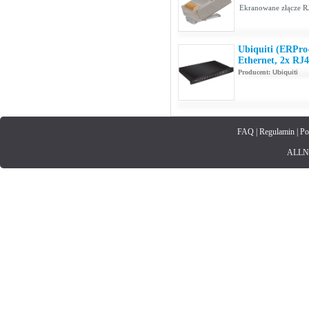
Ekranowane złącze RJ
Ubiquiti (ERPro
Ethernet, 2x RJ
Producent:
Ubiquiti
FAQ
|
Regulamin
|
Po
ALLNET