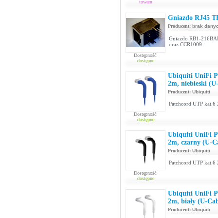
towaru
Gniazdo RJ45 T
Producent:
brak dany
Gniazdo RB1-216BAK
oraz CCR1009.
Dostępność:
dostępne
Ubiquiti UniFi 
2m, niebieski (
Producent:
Ubiquiti
Patchcord UTP kat.6 
Dostępność:
dostępne
Ubiquiti UniFi 
2m, czarny (U-
Producent:
Ubiquiti
Patchcord UTP kat.6 
Dostępność:
dostępne
Ubiquiti UniFi 
2m, biały (U-Ca
Producent:
Ubiquiti