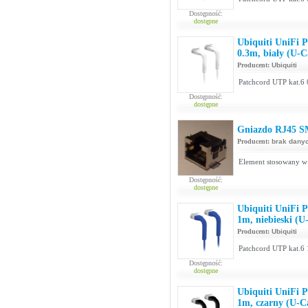
Dostępność:
dostępne
Ubiquiti UniFi 
0.3m, biały (U-
Producent:
Ubiquiti
Patchcord UTP kat.6 
Dostępność:
dostępne
Gniazdo RJ45 SM
Producent:
brak dany
Element stosowany w 
Dostępność:
dostępne
Ubiquiti UniFi 
1m, niebieski (
Producent:
Ubiquiti
Patchcord UTP kat.6 
Dostępność:
dostępne
Ubiquiti UniFi 
1m, czarny (U-