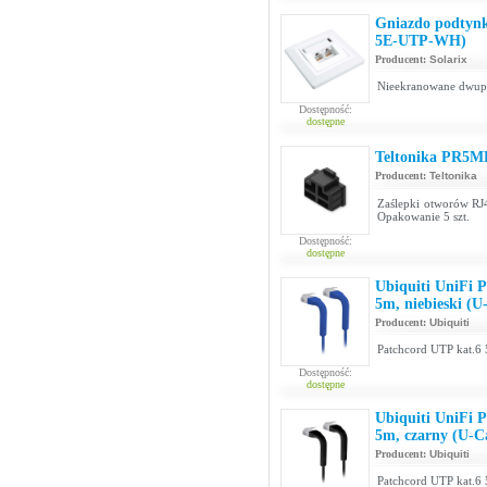
Gniazdo podtynk
5E-UTP-WH)
Producent:
Solarix
Nieekranowane dwupo
Dostępność:
dostępne
Teltonika PR5M
Producent:
Teltonika
Zaślepki otworów RJ4
Opakowanie 5 szt.
Dostępność:
dostępne
Ubiquiti UniFi 
5m, niebieski (
Producent:
Ubiquiti
Patchcord UTP kat.6 
Dostępność:
dostępne
Ubiquiti UniFi 
5m, czarny (U-
Producent:
Ubiquiti
Patchcord UTP kat.6 