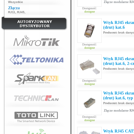
Złącze modularne RJ4
Wszystkie
Złącza
Dostępność:
dostępne
RJ11
,
RJ45
,
Wtyk RJ45 ekra
(drut) kat.6
Producent:
brak dany
Dostępność:
dostępne
Wtyk RJ45 ekra
(drut) kat.6, 2-c
Producent:
brak dany
Dostępność:
dostępne
Wtyk RJ45 ekra
(drut) kat.6, ty
Producent:
brak dany
Złącze modularne RJ4
Dostępność:
dostępne
Wtyk RJ45 CAT5