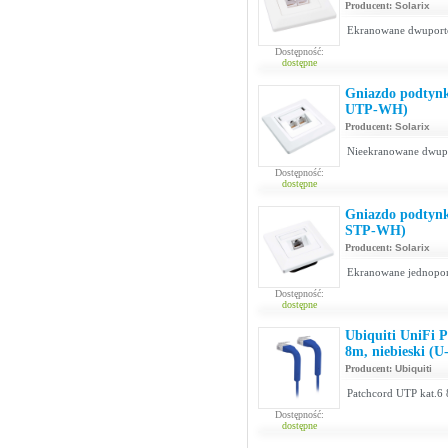
Producent:
Solarix
Ekranowane dwuporto
Dostępność:
dostępne
Gniazdo podtynk
UTP-WH)
Producent:
Solarix
Nieekranowane dwupo
Dostępność:
dostępne
Gniazdo podtynk
STP-WH)
Producent:
Solarix
Ekranowane jednoport
Dostępność:
dostępne
Ubiquiti UniFi 
8m, niebieski (
Producent:
Ubiquiti
Patchcord UTP kat.6 
Dostępność:
dostępne