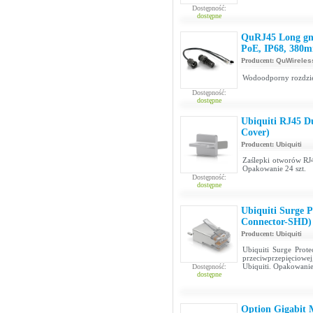
Dostępność:
dostępne
QuRJ45 Long gni
PoE, IP68, 380
Producent:
QuWireles
Wodoodporny rozdzie
Dostępność:
dostępne
Ubiquiti RJ45 D
Cover)
Producent:
Ubiquiti
Zaślepki otworów RJ4
Opakowanie 24 szt.
Dostępność:
dostępne
Ubiquiti Surge P
Connector-SHD)
Producent:
Ubiquiti
Ubiquiti Surge Prot
przeciwprzepięciowej
Ubiquiti. Opakowanie
Dostępność:
dostępne
Option Gigabit