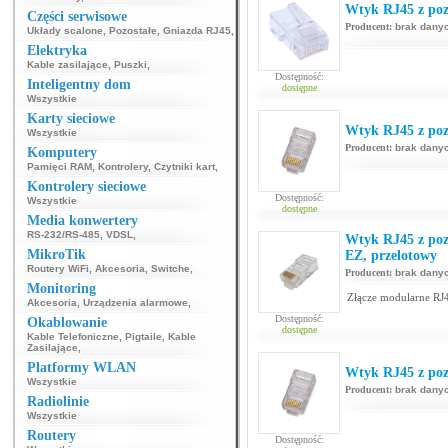
Wtyk RJ45 z poz
Części serwisowe
Producent:
brak dany
Układy scalone
,
Pozostałe
,
Gniazda RJ45
,
Elektryka
Kable zasilające
,
Puszki
,
Dostępność:
Inteligentny dom
dostępne
Wszystkie
Karty sieciowe
Wtyk RJ45 z poz
Wszystkie
Producent:
brak dany
Komputery
Pamięci RAM
,
Kontrolery
,
Czytniki kart
,
Kontrolery sieciowe
Dostępność:
Wszystkie
dostępne
Media konwertery
RS-232/RS-485
,
VDSL
,
Wtyk RJ45 z poz
MikroTik
EZ, przelotowy
Routery WiFi
,
Akcesoria
,
Switche
,
Producent:
brak dany
Monitoring
Złącze modularne RJ4
Akcesoria
,
Urządzenia alarmowe
,
Dostępność:
Okablowanie
dostępne
Kable Telefoniczne
,
Pigtaile
,
Kable
Zasilające
,
Platformy WLAN
Wtyk RJ45 z poz
Wszystkie
Producent:
brak dany
Radiolinie
Wszystkie
Routery
Dostępność: