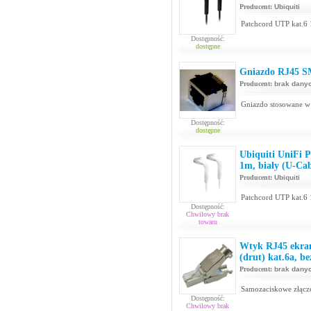
Producent:
Ubiquiti
Patchcord UTP kat.6 
Dostępność:
dostępne
Gniazdo RJ45 S
Producent:
brak dany
Gniazdo stosowane w 
Dostępność:
dostępne
Ubiquiti UniFi 
1m, biały (U-Ca
Producent:
Ubiquiti
Patchcord UTP kat.6 
Dostępność:
Chwilowy brak
towaru
Wtyk RJ45 ekra
(drut) kat.6a, b
Producent:
brak dany
Samozaciskowe złącze 
Dostępność:
Chwilowy brak