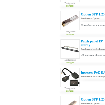
Dostępność:
dostępne
Option SFP 1.25
Producent:
Option
Port ethernet z auton
Dostępność:
dostępne
Patch panel 19"
czarny
Producent:
brak dany
24-portowy ekranowan
Dostępność:
dostępne
Inwerter PoE RJ
Producent:
brak dany
Dostępność:
dostępne
Option SFP 1.25
Producent:
Option