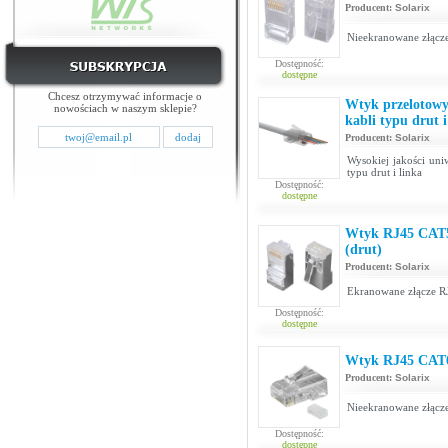
Producent:
Solarix
Nieekranowane złącze
Dostępność:
dostępne
Chcesz otrzymywać informacje o
Wtyk przelotow
nowościach w naszym sklepie?
kabli typu drut
Producent:
Solarix
Wysokiej jakości uni
typu drut i linka
Dostępność:
dostępne
Wtyk RJ45 CAT
(drut)
Producent:
Solarix
Ekranowane złącze RJ
Dostępność:
dostępne
Wtyk RJ45 CAT6
Producent:
Solarix
Nieekranowane złącze
Dostępność:
dostępne