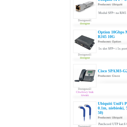
Producent:
Ubiquiti
Moduł SFP+ na RJ45 d
Dostępność:
dostępne
Option 10Gbps 
RJ45 10G
Producent:
Option
1x slot SFP+ i 1x po
Dostępność:
dostępne
Cisco SPA303-G2 
Producent:
Cisco
Dostępność:
Chwilowy brak
towaru
Ubiquiti UniFi 
0.1m, niebieski
50)
Producent:
Ubiquiti
Patchcord UTP kat.6 
Dostępność: