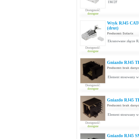
1M/2F
Dostępność:
dostępne
Wtyk RJ45 CAT
(drut)
Producent:
Solarix
Ekranowane złącze RJ
Dostępność:
dostępne
Gniazdo RJ45 T
Producent:
brak dany
Element stosowany w 
Dostępność:
dostępne
Gniazdo RJ45 T
Producent:
brak dany
Element stosowany w 
Dostępność:
dostępne
Gniazdo RJ45 S