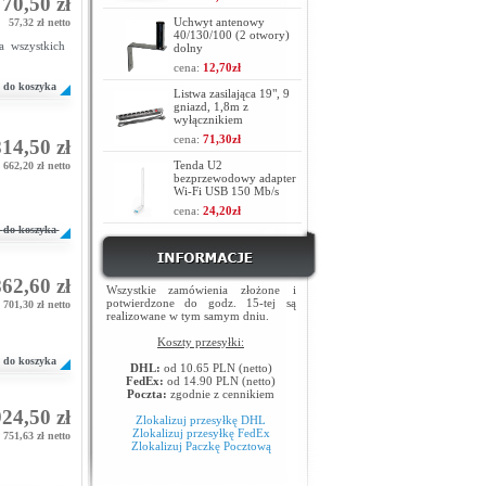
70,50 zł
Uchwyt antenowy
57,32 zł netto
40/130/100 (2 otwory)
a wszystkich
dolny
cena:
12,70zł
do koszyka
Listwa zasilająca 19", 9
gniazd, 1,8m z
wyłącznikiem
cena:
71,30zł
14,50 zł
Tenda U2
662,20 zł netto
bezprzewodowy adapter
Wi-Fi USB 150 Mb/s
cena:
24,20zł
do koszyka
62,60 zł
Wszystkie zamówienia złożone i
potwierdzone do godz. 15-tej są
701,30 zł netto
realizowane w tym samym dniu.
Koszty przesyłki:
do koszyka
DHL:
od 10.65 PLN (netto)
FedEx:
od 14.90 PLN (netto)
Poczta:
zgodnie z cennikiem
24,50 zł
Zlokalizuj przesyłkę DHL
Zlokalizuj przesyłkę FedEx
751,63 zł netto
Zlokalizuj Paczkę Pocztową