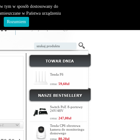
, w tym w sposób dostosowany do
zamieszczane w Państwa urządzeniu
ZAŁÓŻ KONTO
LOGOWANIE
.
Rozumiem
TWÓJ KOSZYK
W koszyku jest 0 produktów(y)
Tenda F6
cena:
59,60zł
Switch PoE 8-portowy
24V/48V
cena:
247,00zł
Tenda CP6 obrotowa
kamera do monitoringu
domowego
cena:
80,20zł