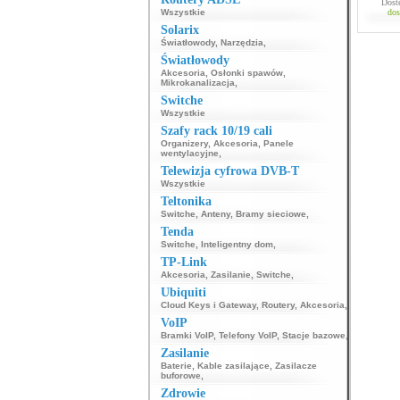
Dost
Wszystkie
dos
Solarix
Światłowody
,
Narzędzia
,
Światłowody
Akcesoria
,
Osłonki spawów
,
Mikrokanalizacja
,
Switche
Wszystkie
Szafy rack 10/19 cali
Organizery
,
Akcesoria
,
Panele
wentylacyjne
,
Telewizja cyfrowa DVB-T
Wszystkie
Teltonika
Switche
,
Anteny
,
Bramy sieciowe
,
Tenda
Switche
,
Inteligentny dom
,
TP-Link
Akcesoria
,
Zasilanie
,
Switche
,
Ubiquiti
Cloud Keys i Gateway
,
Routery
,
Akcesoria
,
VoIP
Bramki VoIP
,
Telefony VoIP
,
Stacje bazowe
,
Zasilanie
Baterie
,
Kable zasilające
,
Zasilacze
buforowe
,
Zdrowie