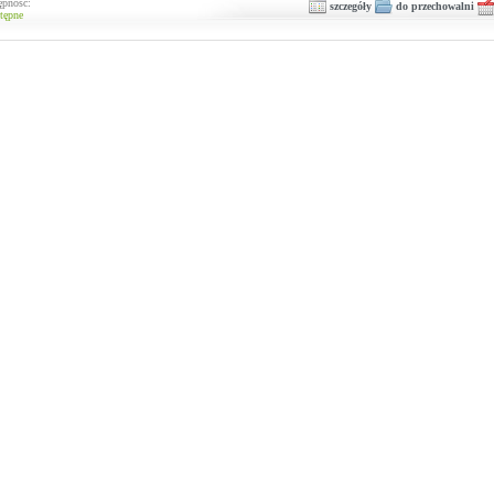
ępność:
szczegóły
do przechowalni
tępne