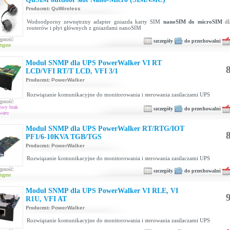
Producent:
QuWireless
Wodoodporny zewnętrzny adapter gniazda karty SIM
nanoSIM do microSIM
dl
routerów i płyt głównych z gniazdami nanoSIM
ępność:
szczegóły
do przechowalni
tępne
Moduł SNMP dla UPS PowerWalker VI RT
8
LCD/VFI RT/T LCD, VFI 3/1
Producent:
PowerWalker
Rozwiązanie komunikacyjne do monitorowania i sterowania zasilaczami UPS
ępność:
owy brak
szczegóły
do przechowalni
waru
Moduł SNMP dla UPS PowerWalker RT/RTG/IOT
8
PF1/6-10KVA TGB/TGS
Producent:
PowerWalker
Rozwiązanie komunikacyjne do monitorowania i sterowania zasilaczami UPS
ępność:
szczegóły
do przechowalni
tępne
Moduł SNMP dla UPS PowerWalker VI RLE, VI
9
R1U, VFI AT
Producent:
PowerWalker
Rozwiązanie komunikacyjne do monitorowania i sterowania zasilaczami UPS