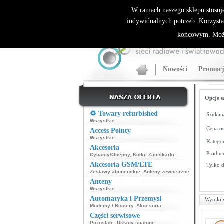
ALLNET.PL Sieci bezprzewodowe - generalny dyst
W ramach naszego sklepu stosuj
indywidualnych potrzeb. Korzysta
końcowym. Może
Nowości
Promocj
Opcje s
♻️ Towary refurbished
Szukana
Wszystkie
Cena
o
Access Pointy
Wszystkie
Kategor
Akcesoria
Produce
Cybanty/Obejmy
,
Kołki
,
Zaciskarki
,
Akcesoria GSM/LTE
Tylko 
Zestawy abonenckie
,
Anteny zewnętrzne
,
Anteny
Wszystkie
Automatyka i Przemysł
Wyniki 
Modemy / Routery
,
Akcesoria
,
Części serwisowe
Pozostałe
,
Układy scalone
,