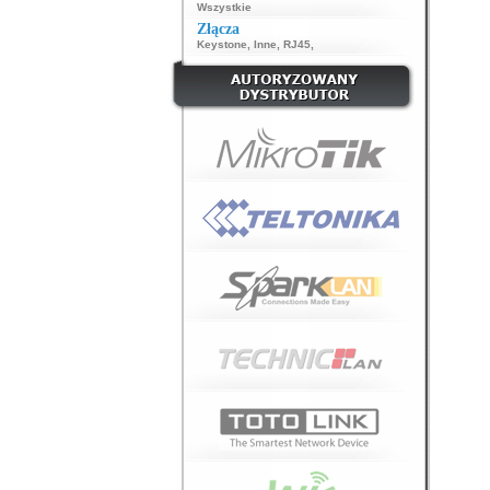
Wszystkie
Złącza
Keystone
,
Inne
,
RJ45
,