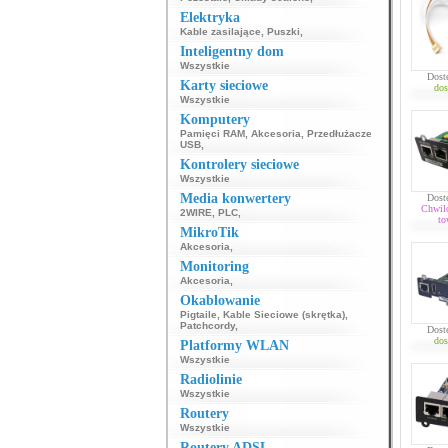
Elektryka
Kable zasilające
,
Puszki
,
Inteligentny dom
Wszystkie
Dost
Karty sieciowe
dos
Wszystkie
Komputery
Pamięci RAM
,
Akcesoria
,
Przedłużacze
USB
,
Kontrolery sieciowe
Wszystkie
Media konwertery
Dost
Chwil
2WIRE
,
PLC
,
to
MikroTik
Akcesoria
,
Monitoring
Akcesoria
,
Okablowanie
Pigtaile
,
Kable Sieciowe (skrętka)
,
Patchcordy
,
Dost
dos
Platformy WLAN
Wszystkie
Radiolinie
Wszystkie
Routery
Wszystkie
Routery ADSL