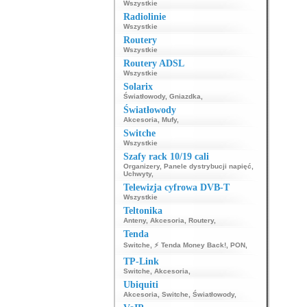
Wszystkie
Radiolinie
Wszystkie
Routery
Wszystkie
Routery ADSL
Wszystkie
Solarix
Światłowody
,
Gniazdka
,
Światłowody
Akcesoria
,
Mufy
,
Switche
Wszystkie
Szafy rack 10/19 cali
Organizery
,
Panele dystrybucji napięć
,
Uchwyty
,
Telewizja cyfrowa DVB-T
Wszystkie
Teltonika
Anteny
,
Akcesoria
,
Routery
,
Tenda
Switche
,
⚡ Tenda Money Back!
,
PON
,
TP-Link
Switche
,
Akcesoria
,
Ubiquiti
Akcesoria
,
Switche
,
Światłowody
,