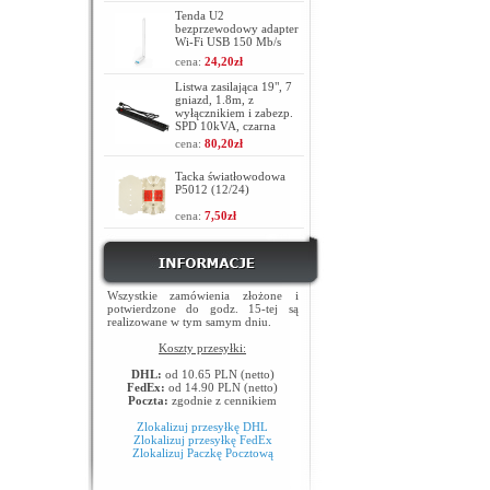
Tenda U2
bezprzewodowy adapter
Wi-Fi USB 150 Mb/s
cena:
24,20zł
Listwa zasilająca 19", 7
gniazd, 1.8m, z
wyłącznikiem i zabezp.
SPD 10kVA, czarna
cena:
80,20zł
Tacka światłowodowa
P5012 (12/24)
cena:
7,50zł
Wszystkie zamówienia złożone i
potwierdzone do godz. 15-tej są
realizowane w tym samym dniu.
Koszty przesyłki:
DHL:
od 10.65 PLN (netto)
FedEx:
od 14.90 PLN (netto)
Poczta:
zgodnie z cennikiem
Zlokalizuj przesyłkę DHL
Zlokalizuj przesyłkę FedEx
Zlokalizuj Paczkę Pocztową