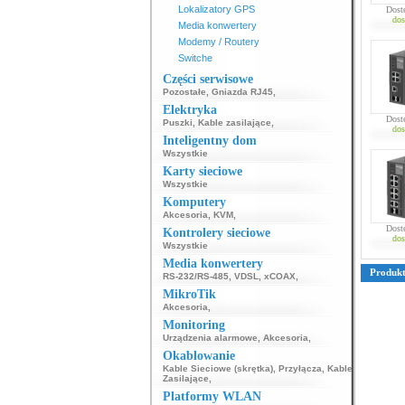
Lokalizatory GPS
Dost
dos
Media konwertery
Modemy / Routery
Switche
Części serwisowe
Pozostałe
,
Gniazda RJ45
,
Elektryka
Dost
Puszki
,
Kable zasilające
,
dos
Inteligentny dom
Wszystkie
Karty sieciowe
Wszystkie
Komputery
Akcesoria
,
KVM
,
Dost
Kontrolery sieciowe
dos
Wszystkie
Media konwertery
Produk
RS-232/RS-485
,
VDSL
,
xCOAX
,
MikroTik
Akcesoria
,
Monitoring
Urządzenia alarmowe
,
Akcesoria
,
Okablowanie
Kable Sieciowe (skrętka)
,
Przyłącza
,
Kable
Zasilające
,
Platformy WLAN