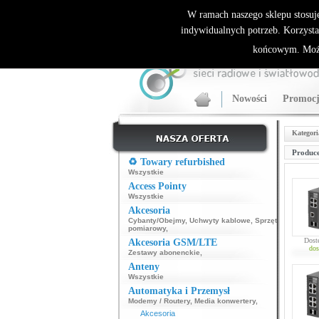
ALLNET.PL Sieci bezprzewodowe - generalny dyst
W ramach naszego sklepu stosuj
indywidualnych potrzeb. Korzysta
końcowym. Może
Nowości
Promocj
Kategori
Produce
♻️ Towary refurbished
Wszystkie
Access Pointy
Wszystkie
Akcesoria
Cybanty/Obejmy
,
Uchwyty kablowe
,
Sprzęt
pomiarowy
,
Dost
Akcesoria GSM/LTE
dos
Zestawy abonenckie
,
Anteny
Wszystkie
Automatyka i Przemysł
Modemy / Routery
,
Media konwertery
,
Akcesoria