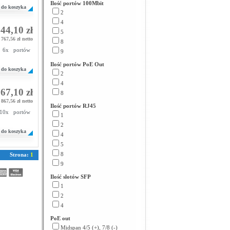
Ilość portów 100Mbit
do koszyka
2
4
44,10 zł
5
767,56 zł netto
8
 6x portów
9
Ilość portów PoE Out
do koszyka
2
4
67,10 zł
8
867,56 zł netto
Ilość portów RJ45
 10x portów
1
2
do koszyka
4
5
8
Strona:
1
9
Ilość slotów SFP
1
2
4
PoE out
Midspan 4/5 (+), 7/8 (-)