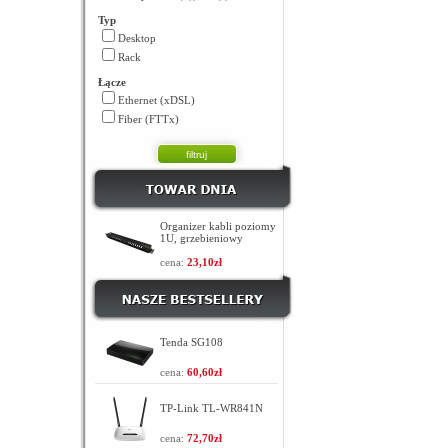
Typ
Desktop
Rack
Łącze
Ethernet (xDSL)
Fiber (FTTx)
Organizer kabli poziomy
1U, grzebieniowy
cena:
23,10zł
Tenda SG108
cena:
60,60zł
TP-Link TL-WR841N
cena:
72,70zł