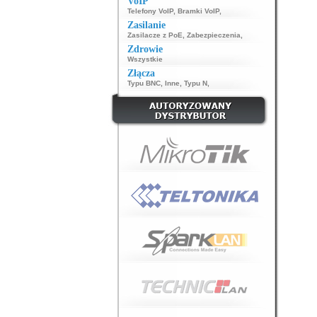
VoIP
Telefony VoIP
,
Bramki VoIP
,
Zasilanie
Zasilacze z PoE
,
Zabezpieczenia
,
Zdrowie
Wszystkie
Złącza
Typu BNC
,
Inne
,
Typu N
,