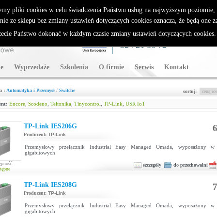
rybutor Sparklan
emy pliki cookies w celu świadczenia Państwu usług na najwyższym poziomie
nie ze sklepu bez zmiany ustawień dotyczących cookies oznacza, że będą one 
cie Państwo dokonać w każdym czasie zmiany ustawień dotyczących cookies
WSPARCIE TECHNICZNE
32 721 86 72
e
Wyprzedaże
Szkolenia
O firmie
Serwis
Kontakt
a :
Automatyka i Przemysł
/
Switche
sortuj:
nt:
Encore
,
Scodeno
,
Teltonika
,
Tinycontrol
,
TP-Link
,
USR IoT
TP-Link IES206G
6
Producent:
TP-Link
Przemysłowy przełącznik Industrial Easy Managed Omada, wyposażony w
gigabitowych
ępność:
szczegóły
do przechowalni
tępne
TP-Link IES208G
7
Producent:
TP-Link
Przemysłowy przełącznik Industrial Easy Managed Omada, wyposażony w
gigabitowych