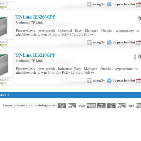
ępność:
szczegóły
do przechowalni
tępne
TP-Link IES206GPP
9
Producent:
TP-Link
Przemysłowy przełącznik Industrial Easy Managed Omada, wyposażony w
gigabitowych, w tym 3x porty PoE+ i 1x port PoE++.
ępność:
szczegóły
do przechowalni
tępne
TP-Link IES210GPP
1 0
Producent:
TP-Link
Przemysłowy przełącznik Industrial Easy Managed Omada, wyposażony w
gigabitowych, w tym 6 portów PoE+ i 2 porty PoE++
ępność:
szczegóły
do przechowalni
tępne
tów: 4
Formy płatności, które obsługujemy: