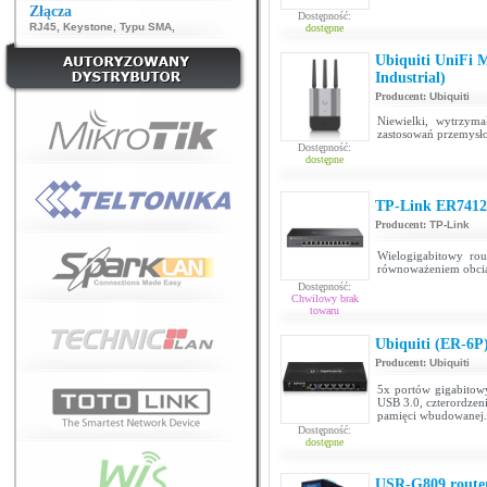
Złącza
Dostępność:
RJ45
,
Keystone
,
Typu SMA
,
dostępne
Ubiquiti UniFi 
Industrial)
Producent:
Ubiquiti
Niewielki, wytrzym
zastosowań przemysło
Dostępność:
dostępne
TP-Link ER741
Producent:
TP-Link
Wielogigabitowy ro
równoważeniem obcią
Dostępność:
Chwilowy brak
towaru
Ubiquiti (ER-6P
Producent:
Ubiquiti
5x portów gigabitowy
USB 3.0, czterordze
pamięci wbudowanej.
Dostępność:
dostępne
USR-G809 route