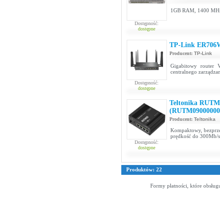
1GB RAM, 1400 MHz 
Dostępność:
dostępne
TP-Link ER706
Producent:
TP-Link
Gigabitowy router
centralnego zarządza
Dostępność:
dostępne
Teltonika RUTM
(RUTM09000000
Producent:
Teltonika
Kompaktowy, bezprzew
prędkość do 300Mb/s
Dostępność:
dostępne
Produktów: 22
Formy płatności, które obsług