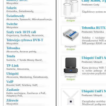
Cudy M3600, 3-
Wszystkie
Producent:
Cudy
Solarix
Gniazdka
,
Światłowody
,
Gigabitowy system m
Światłowody
Dostępność:
Akcesoria
,
Spawarki
,
Mikrokanalizacja
,
dostępne
Switche
Wszystkie
Teltonika RUTX
Szafy rack 10/19 cali
Producent:
Teltonika
Organizery
,
Szuflady
,
Akcesoria
,
Solidny i wydajny
Telewizja cyfrowa DVB-T
dwuzakresowe WiFi o
MB pamięci RAM i m
Wszystkie
Dostępność:
Teltonika
dostępne
Akcesoria
,
Access pointy
,
Tenda
Ubiquiti UniFi 
Switche
,
⚡ Tenda Money Back!
,
Producent:
Ubiquiti
TP-Link
Karta sieciowa WiFi
Switche
,
Akcesoria
,
w trybie pełnego du
Ubiquiti
rzeczywiste prędkości
Dostępność:
Akcesoria
,
Monitoring
,
Światłowody
,
dostępne
VoIP
Bramki VoIP
,
Telefony VoIP
,
Zasilanie
Ubiquiti UniFi 
Kable zasilające
,
Zasilacze z PoE
,
Producent:
Ubiquiti
Adaptery PoE
,
Zdrowie
Zarządzalny mobilny 
Wszystkie
Możliwość podłączeni