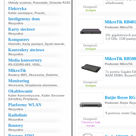
Układy scalone
,
Pozostałe
,
Gniazda RJ45
,
wbudowanej.
Dostępność:
Elektryka
dostępne
Kable zasilające
,
Puszki
,
Inteligentny dom
MikroTik RB40
Wszystkie
Producent:
MikroTik
Karty sieciowe
Wszystkie
10x gigabitowych por
1,4 GHz, 1GB pamię
Komputery
Głośniki
,
Karty pamięci
,
Dyski twarde
,
Dostępność:
dostępne
Kontrolery sieciowe
Wszystkie
MikroTik RB50
Media konwertery
Producent:
MikroTik
RS-232/RS-485
,
VDSL
,
MikroTik
7x portów Gigabit Eth
Routery WiFi
,
Akcesoria
,
Switche
,
RAM DDR4, RouterOS
Monitoring
Dostępność:
Akcesoria
,
Urządzenia alarmowe
,
dostępne
Okablowanie
Kable Koncentryczne
,
Kable Sieciowe
Ruijie Reyee R
(skrętka)
,
Przyłącza
,
Producent:
Ruijie Rey
Platformy WLAN
Wszystkie
9-portowy router Gig
Radiolinie
Dostępność:
Wszystkie
Chwilowy brak
Routery
towaru
Wszystkie
Routery ADSL