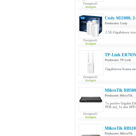
Dostępność:
dostępne
Cudy M11000, 2
Producent:
Cudy
2.5G Gigabitowy trz
Dostępność:
dostępne
TP-Link ER703
Producent:
TP-Link
Gigabitowa brama si
Dostępność:
dostępne
MikroTik RB50
Producent:
MikroTik
7x portów Gigabit Eth
POE-in), 1x slot SFP
Dostępność:
dostępne
MikroTik RB110
Producent:
MikroTik