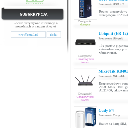
Producent:
USR IoT
Router przemysłowy
szeregowym RS232/48
Dostępność:
Chcesz otrzymywać informacje o
dostępne
nowościach w naszym sklepie?
Ubiquiti (ER-12
Producent:
Ubiquiti
10x portów gigabitow
czterordzeniowy pr
wbudowanej.
Dostępność:
Chwilowy brak
towaru
MikroTik RB40
Producent:
MikroTik
Bezprzewodowy route
2000 Mb/s; 10x gig
AL21400, taktowanie
Dostępność:
Chwilowy brak
towaru
Cudy P4
Producent:
Cudy
Router na kartę SIM