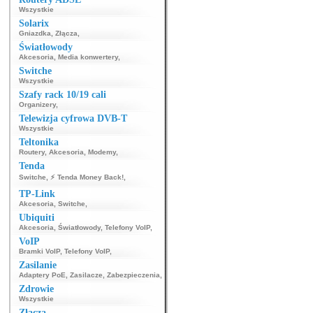
Wszystkie
Solarix
Gniazdka
,
Złącza
,
Światłowody
Akcesoria
,
Media konwertery
,
Switche
Wszystkie
Szafy rack 10/19 cali
Organizery
,
Telewizja cyfrowa DVB-T
Wszystkie
Teltonika
Routery
,
Akcesoria
,
Modemy
,
Tenda
Switche
,
⚡ Tenda Money Back!
,
TP-Link
Akcesoria
,
Switche
,
Ubiquiti
Akcesoria
,
Światłowody
,
Telefony VoIP
,
VoIP
Bramki VoIP
,
Telefony VoIP
,
Zasilanie
Adaptery PoE
,
Zasilacze
,
Zabezpieczenia
,
Zdrowie
Wszystkie
Złącza