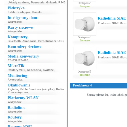
Układy scalone
,
Pozostałe
,
Gniazda RJ45
,
Dostępność:
dostępne
Elektryka
Kable zasilające
,
Puszki
,
Inteligentny dom
Radiolinia SIAE
Wszystkie
Producent:
SIAE Micro
Karty sieciowe
Wszystkie
Komputery
Dostępność:
dostępne
Bluetooth
,
Akcesoria
,
Przedłużacze USB
,
Kontrolery sieciowe
Wszystkie
Radiolinia SIAE
Media konwertery
Producent:
SIAE Micro
RS-232/RS-485
,
MikroTik
Routery WiFi
,
Akcesoria
,
Switche
,
Dostępność:
dostępne
Monitoring
Akcesoria
,
Okablowanie
Produktów: 4
Pigtaile
,
Kable Sieciowe (skrętka)
,
Kable
Koncentryczne
,
Formy płatności, które obsług
Platformy WLAN
Wszystkie
Radiolinie
Wszystkie
Routery
Wszystkie
Routery ADSL