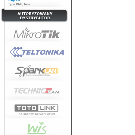
Typu BNC
,
Inne
,