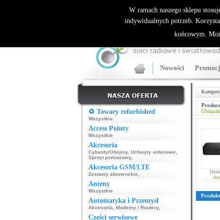
ALLNET.PL Sieci bezprzewodowe - generalny dyst
W ramach naszego sklepu stosuj
indywidualnych potrzeb. Korzysta
końcowym. Może
Nowości
Promocj
Kategori
Produce
♻️ Towary refurbished
Ubiquiti
Wszystkie
Access Pointy
Wszystkie
Akcesoria
Cybanty/Obejmy
,
Uchwyty antenowe
,
Sprzęt pomiarowy
,
Akcesoria GSM/LTE
Dost
Zestawy abonenckie
,
dos
Anteny
Wszystkie
Produk
Automatyka i Przemysł
Akcesoria
,
Modemy / Routery
,
Części serwisowe