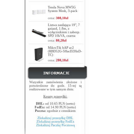
Tenda Nova MW5G
System Mesh, 3-pack
cena:
308,10zł
Listwa zasilająca 19", 7
gniazd, 1.8m, z
wyłącznikiem i zabezp.
SPD 10kVA, czarna
cena:
80,20zł
MikroTik hAP ac2
(RBD52G-5HacD2HnD-
TC)
cena:
280,10zł
Wszystkie zamówienia złożone i
potwierdzone do godz. 15-tej są
realizowane w tym samym dniu.
Koszty przesyłki:
DHL:
od 10.65 PLN (netto)
FedEx:
od 14.90 PLN (netto)
Poczta:
zgodnie z cennikiem
Zlokalizuj przesyłkę DHL
Zlokalizuj przesyłkę FedEx
Zlokalizuj Paczkę Pocztową